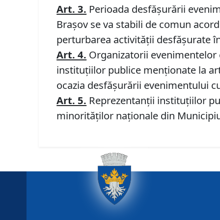
Art. 3.
Perioada desfăşurării evenime
Braşov se va stabili de comun acord c
perturbarea activităţii desfăşurate în
Art. 4.
Organizatorii evenimentelor c
instituţiilor publice menţionate la ar
ocazia desfăşurării evenimentului cu
Art. 5.
Reprezentanţii instituţiilor p
minorităţilor naţionale din Municipiu