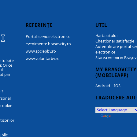
REFERINȚE
UTIL
I
Harta sitului
Portal servicii electronice
Chestionar satisfacție
evenimente.brasovcity.ro
Autentificare portal ser
www.spclepbv.ro
electronice
Starea vremii in Brașov
www.voluntarbv.ro
ntul site
. Orice
MY BRASOVCITY
ul
at prin
(MOBILEAPP)
Android
|
IOS
 și
TRADUCERE AU
rsonal
r cookie
by
Translate
tizorilor
ublic