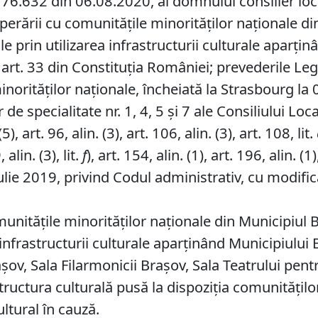
 76.632 din 06.08.2020, al domnului consilier loca
erării cu comunităţile minorităţilor naţionale d
 prin utilizarea infrastructurii culturale aparţin
 art. 33 din Constituţia României; prevederile Leg
norităţilor naţionale, încheiată la Strasbourg la
de specialitate nr. 1, 4, 5 și 7 ale Consiliului Loc
, art. 96, alin. (3), art. 106, alin. (3), art. 108, lit.
, alin. (3), lit.
f
), art. 154, alin. (1), art. 196, alin. (1),
lie 2019, privind Codul administrativ, cu modifică
nităţile minorităţilor naţionale din Municipiul
infrastructurii culturale aparţinând Municipiului 
şov, Sala Filarmonicii Braşov, Sala Teatrului pent
structura culturală pusă la dispoziţia comunităţilo
ltural în cauză.