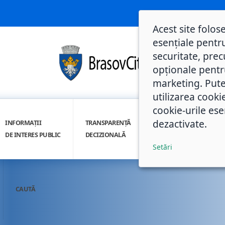
Acest site folos
esențiale pentru
securitate, prec
opționale pentru 
marketing. Pute
utilizarea cooki
cookie-urile ese
dezactivate.
INFORMAȚII
TRANSPARENȚĂ
INTEGRITATE
DE INTERES PUBLIC
DECIZIONALĂ
INSTITUȚIONALĂ
Setări
CAUTĂ