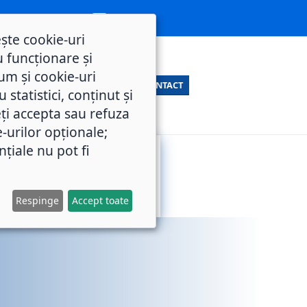
ește cookie-uri
 funcționare și
um și cookie-uri
CONTACT
statistici, conținut și
ți accepta sau refuza
e-urilor opționale;
nțiale nu pot fi
SERVICII
M.O.L.
PUBLICE
Respinge
Accept toate