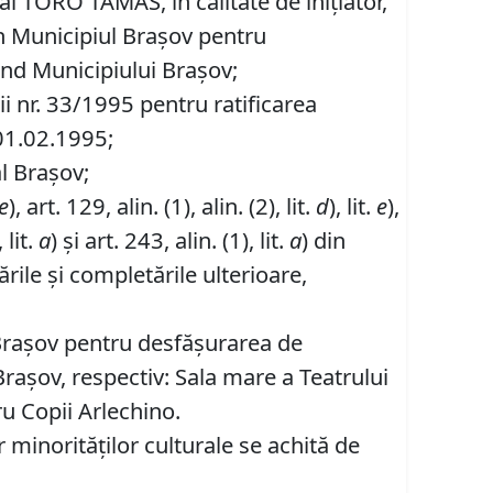
l TORÓ TAMÁS, în calitate de iniţiator,
in Municipiul Braşov pentru
ând Municipiului Braşov;
ii nr. 33/1995 pentru ratificarea
 01.02.1995;
al Brașov;
e
), art. 129, alin. (1), alin. (2), lit.
d
), lit.
e
),
 lit.
a
) și art. 243, alin. (1), lit.
a
) din
rile și completările ulterioare,
 Braşov pentru desfăşurarea de
Braşov, respectiv: Sala mare a Teatrului
ru Copii Arlechino.
r minorităţilor culturale se achită de