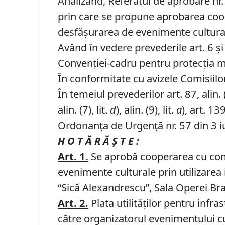
Analizând, Referatul de aprobare nr.
prin care se propune aprobarea coop
desfăşurarea de evenimente culturale
Având în vedere prevederile art. 6 şi
Convenţiei-cadru pentru protecţia mi
În conformitate cu avizele Comisiilor 
În temeiul prevederilor art. 87, alin. (5)
alin. (7), lit.
d
), alin. (9), lit.
a
), art. 139
Ordonanța de Urgență nr. 57 din 3 iu
H O T Ă R Ă Ş T E :
Art. 1.
Se aprobă cooperarea cu comu
evenimente culturale prin utilizarea 
“Sică Alexandrescu”, Sala Operei Bra
Art. 2.
Plata utilităţilor pentru infra
către organizatorul evenimentului cu