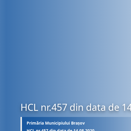
HCL nr.457 din data de 1
Primăria Municipiului Brașov
HCL nr.457 din data de 14.08.2020