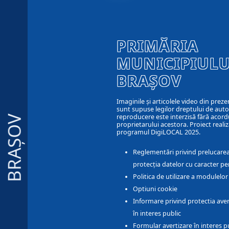
PRIMĂRIA
MUNICIPIULU
BRAȘOV
Imaginile și articolele video din preze
sunt supuse legilor dreptului de autor
reproducere este interzisă fără acord
BRAȘOV
proprietarului acestora. Proiect realiz
programul DigiLOCAL 2025.
Reglementări privind prelucarea
protecția datelor cu caracter pe
Politica de utilizare a modulelo
Optiuni cookie
Informare privind protectia aver
în interes public
Formular avertizare în interes p