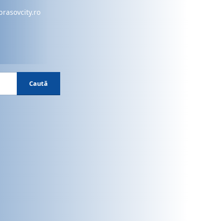
brasovcity.ro
Caută