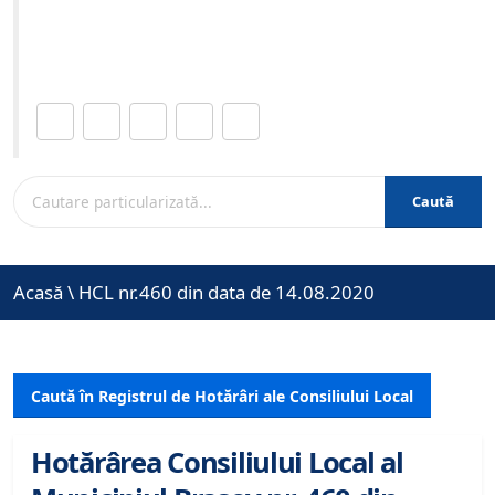
Site-ul oficial al Primariei Municipiului Brasov /
www.brasovcity.ro
Distribuie această pagină.
Caută
Acasă
\
HCL nr.460 din data de 14.08.2020
Caută în Registrul de Hotărâri ale Consiliului Local
Hotărârea Consiliului Local al