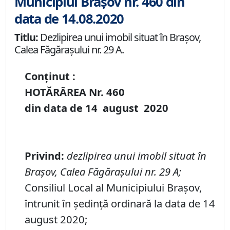
Municipiul Brașov nr. 460 din
data de 14.08.2020
Titlu:
Dezlipirea unui imobil situat în Brașov,
Calea Făgărașului nr. 29 A.
Conținut :
HOTĂRÂREA Nr.
460
din data de
14 august
20
20
P
rivind
:
dezlipirea unui imobil situat
î
n
Brașov, Calea Făgărașului nr. 29
A
;
Consiliul Local al Municipiului Brașov,
întrunit în ședință ordinară la data de 14
august 2020;