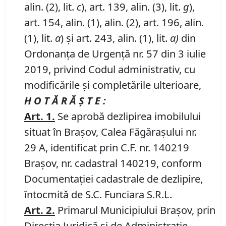
alin. (2), lit.
c
), art. 139, alin. (3), lit.
g
),
art. 154, alin. (1), alin. (2), art. 196, alin.
(1), lit.
a
) și art. 243, alin. (1), lit.
a)
din
Ordonanța de Urgență nr. 57 din 3 iulie
2019, privind Codul administrativ, cu
modificările și completările ulterioare,
H O T Ă R Ă Ş T E :
Art.
1.
Se aprobă dezlipirea imobilului
situat în Brașov, Calea Făgărașului nr.
29 A, identificat prin C.F. nr. 140219
Brașov, nr. cadastral 140219, conform
Documentației cadastrale de dezlipire,
întocmită de S.C. Funciara S.R.L.
Art.
2
.
Primarul Municipiului Brașov, prin
Direcția Juridică și de Administrație