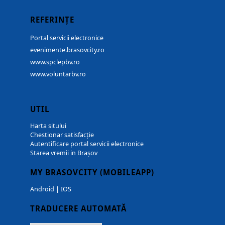
REFERINȚE
Portal servicii electronice
evenimente.brasovcity.ro
www.spclepbv.ro
www.voluntarbv.ro
UTIL
Harta sitului
Chestionar satisfacție
Autentificare portal servicii electronice
Starea vremii in Brașov
MY BRASOVCITY (MOBILEAPP)
Android
|
IOS
TRADUCERE AUTOMATĂ