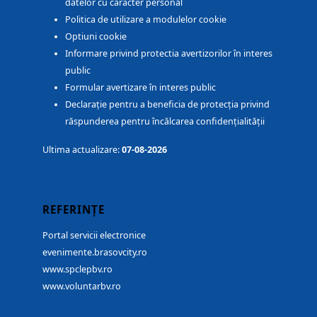
datelor cu caracter personal
Politica de utilizare a modulelor cookie
Optiuni cookie
Informare privind protectia avertizorilor în interes
public
Formular avertizare în interes public
Declarație pentru a beneficia de protecția privind
răspunderea pentru încălcarea confidențialității
Ultima actualizare:
07-08-2026
REFERINȚE
Portal servicii electronice
evenimente.brasovcity.ro
www.spclepbv.ro
www.voluntarbv.ro