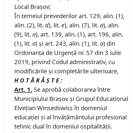
Local Brașov;
În temeiul prevederilor art. 129, alin. (1),
alin. (2), lit.
d
), lit.
e
), alin. (7), lit.
a
), alin.
(9), lit.
a
), art. 139, alin. (1), art. 196, alin.
(1), lit.
a
) și art. 243, alin. (1), lit.
a
) din
Ordonanța de Urgență nr. 57 din 3 iulie
2019, privind Codul administrativ, cu
modificările și completările ulterioare,
H O T Ă R Ă Ş T E :
Art.
1.
Se aprobă colaborarea între
Municipiului Braşov şi Grupul Educaţional
Elveţian Winsedswiss în domeniul
educaţiei şi al învăţământului profesional
tehnic dual în domeniul ospitalităţii.