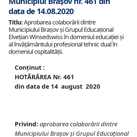
Municipiul Brașov nr. 461 din
data de 14.08.2020
Titlu:
Aprobarea colaborării dintre
Municipiului Braşov şi Grupul Educaţional
Elveţian Winsedswiss în domeniul educaţiei şi
al învăţământului profesional tehnic dual în
domeniul ospitalităţii.
Conținut :
HOTĂRÂREA Nr.
461
din data de
14 august
20
20
Privind
:
aprobarea colaborării dintre
Municipiului Braşov şi Grupul
E
ducaţional