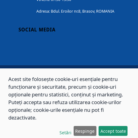
Adresa: Bdul. Eroilor nr.8, Brasov, ROMANIA
SOCIAL MEDIA
Acest site folosește cookie-uri esențiale pentru
Copyright © 2002 - 2026 - PRIMĂRIA MUNICIPIULUI BRAȘOV, toate drepturile
funcționare și securitate, precum și cookie-uri
rezervate.
opționale pentru statistici, conținut și marketing.
Puteți accepta sau refuza utilizarea cookie-urilor
Sitemap
Contact
opționale; cookie-urile esențiale nu pot fi
dezactivate.
Respinge
Accept toate
Setări