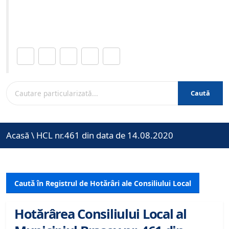
Site-ul oficial al Primariei Municipiului Brasov /
www.brasovcity.ro
Distribuie această pagină.
Caută
Acasă
\
HCL nr.461 din data de 14.08.2020
Caută în Registrul de Hotărâri ale Consiliului Local
Hotărârea Consiliului Local al