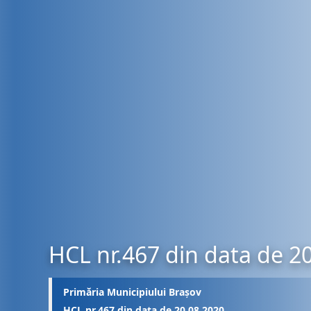
HCL nr.467 din data de 2
Primăria Municipiului Brașov
HCL nr.467 din data de 20.08.2020