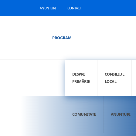
ANUNȚURI
CONTACT
PROGRAM
DESPRE
CONSILIUL
PRIMĂRIE
LOCAL
COMUNITATE
ANUNȚURI