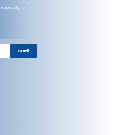
brasovcity.ro
Caută