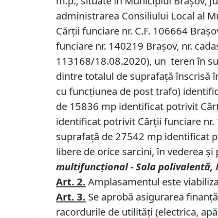
m.p., situate în Municipiul Brașov, Ju
administrarea Consiliului Local al Mu
Cărții funciare nr. C.F. 106664 Brașo
funciare nr. 140219 Brașov, nr. cad
113168/18.08.2020), un teren în sup
dintre totalul de suprafață înscrisă
cu funcțiunea de post trafo) identifi
de 15836 mp identificat potrivit Căr
identificat potrivit Cărții funciare 
suprafață de 27542 mp identificat po
libere de orice sarcini, în vederea și 
multifuncțional - Sala polivalentă,
Art. 2.
Amplasamentul este viabiliza
Art. 3.
Se aprobă asigurarea finanțări
racordurile de utilități (electrica, apă