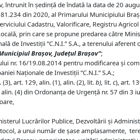
v, întrunit în ședință de îndată la data de 20 aug
81.234 din 2020, al Primarului Municipiului Brașov,
erviciului Cadastru, Valorificare, Registru Agricol
Locală, prin care se propune predarea către Minist
ă de Investiţii ”C.N.I.” S.A., a terenului aferent o
M
unicipiul Brașov,
J
udețul Brașov
”
;
ui nr. 16/19.08.2014 pentru modificarea și co
iei Naționale de Investiții ”C.N.I.” S.A.;
), art. 129, alin. (1), alin. (2), lit.
b
),
lit.
c
), art. 13
4, alin. (4) din Ordonanța de Urgență nr. 57 din 3 i
ioare,
sterul Lucrărilor Publice, Dezvoltării și Adminis
 protocol, a unui număr de șase amplasamente, ter