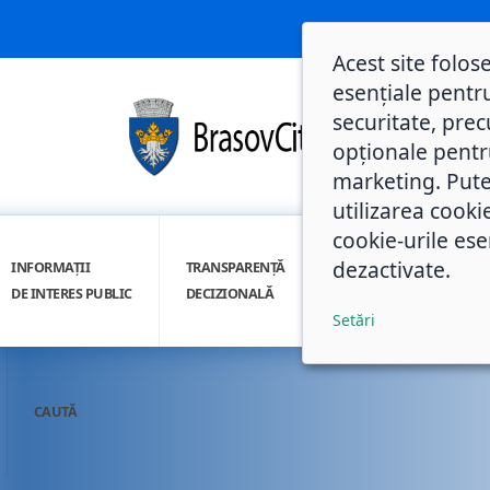
Acest site folos
esențiale pentru
securitate, prec
opționale pentru 
marketing. Pute
utilizarea cooki
cookie-urile ese
dezactivate.
INFORMAȚII
TRANSPARENȚĂ
INTEGRITATE
DE INTERES PUBLIC
DECIZIONALĂ
INSTITUȚIONALĂ
Setări
CAUTĂ