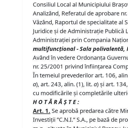
Consiliul Local al Municipiului Brașo
Analizând, Referatul de aprobare nr. 
Văzând, Raportul de specialitate al S
Juridice şi de Administraţie Publică 
Administrației prin Compania Naţional
multifuncțional - Sala polivalentă,
Având în vedere Ordonanța Guvernul
nr. 25/2001 privind înființarea Compan
În temeiul prevederilor art. 106, alin. (3
a
), art. 243, alin. (1), lit.
a
) și art. 13
cu modificările și completările ulter
H O T Ă R Ă Ş T E :
Art.
1
.
Se aprobă predarea către Mini
Investiţii ”C.N.I.” S.A., pe bază de