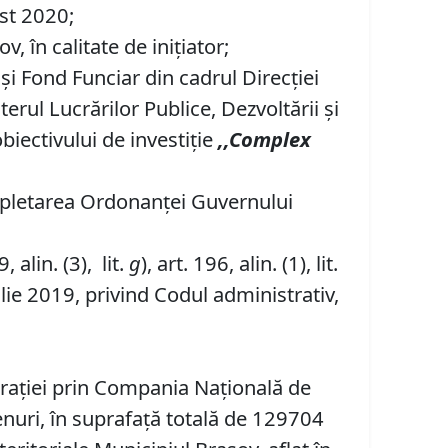
ust 2020;
 în calitate de inițiator;
 şi Fond Funciar din cadrul Direcţiei
erul Lucrărilor Publice, Dezvoltării și
biectivului de investiţie
,,Co
mplex
mpletarea Ordonanței Guvernului
9, alin. (3), lit.
g
), art. 196, alin. (1), lit.
ulie 2019, privind Codul administrativ,
trației prin Compania Naţională de
enuri, în suprafață totală de 129704