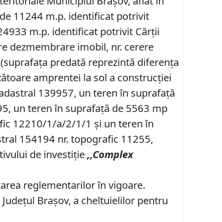
eritoriale Municipiul Brașov, aflat în
de 11244 m.p. identificat potrivit
4933 m.p. identificat potrivit Cărții
ere dezmembrare imobil, nr. cerere
(suprafața predată reprezintă diferența
zătoare amprentei la sol a construcției
 cadastral 139957, un teren în suprafață
795, un teren în suprafață de 5563 mp
afic 12210/1/a/2/1/1 și un teren în
astral 154194 nr. topografic 11255,
tivului de investiție
,,Co
mplex
rea reglementarilor în vigoare.
 Județul Brașov, a cheltuielilor pentru