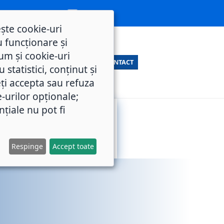
ește cookie-uri
 funcționare și
um și cookie-uri
CONTACT
statistici, conținut și
ți accepta sau refuza
e-urilor opționale;
nțiale nu pot fi
SERVICII
M.O.L.
PUBLICE
Respinge
Accept toate