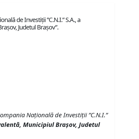
ală de Investiţii ”C.N.I.” S.A., a
Brașov, Judetul Brașov”.
ompania Naţională de Investiţii
”C
.
N
.
I
.
”
valentă,
M
unicipiul Brașov,
J
udetul