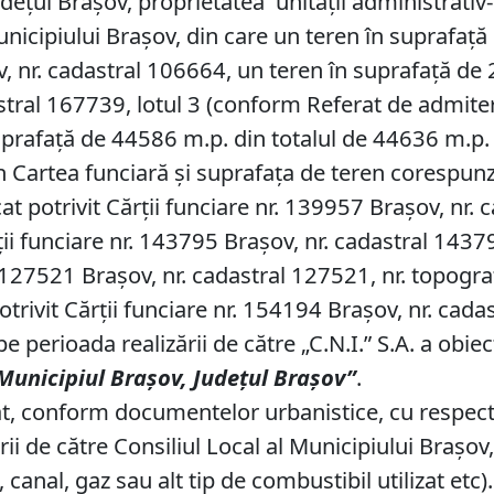
dețul Brașov, proprietatea unității administrativ-t
nicipiului Brașov, din care un teren în suprafață 
v, nr. cadastral 106664, un teren în suprafață de 2
astral 167739, lotul 3 (conform Referat de admit
rafață de 44586 m.p. din totalul de 44636 m.p. 
 în Cartea funciară și suprafața de teren corespun
cat potrivit Cărții funciare nr. 139957 Brașov, nr.
ții funciare nr. 143795 Brașov, nr. cadastral 143
nr. 127521 Brașov, nr. cadastral 127521, nr. topogr
trivit Cărții funciare nr. 154194 Brașov, nr. cad
pe perioada realizării de către „C.N.I.” S.A. a obiec
M
unicipiul Brașov,
J
udețul Brașov
”
.
t, conform documentelor urbanistice, cu respecta
i de către Consiliul Local al Municipiului Brașov,
, canal, gaz sau alt tip de combustibil utilizat etc).