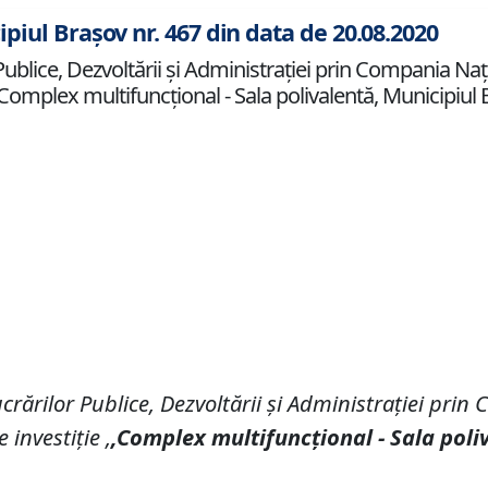
ipiul Brașov nr. 467 din data de 20.08.2020
blice, Dezvoltării și Administrației prin Compania Naţion
 ,,Complex multifuncțional - Sala polivalentă, Municipiul 
ucr
ă
rilor Publice, Dezvolt
ă
rii
ș
i Administra
ț
iei prin
C
e investiţie
,
,Co
mplex multifuncțional - Sala poli