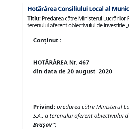
Hotărârea Consiliului Local al Munic
Titlu:
Predarea către Ministerul Lucrărilor Pu
terenului aferent obiectivului de investiţie
Conținut :
HOTĂRÂREA Nr.
467
din data de
20 august
20
20
Privind:
predarea
către
Ministerul L
S.A.
, a terenului aferent obiectivului d
Brașov
”
;