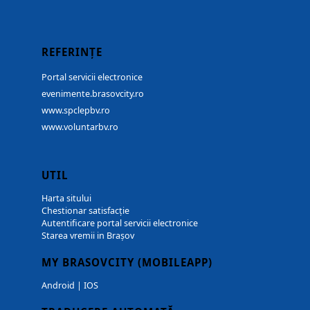
REFERINȚE
Portal servicii electronice
evenimente.brasovcity.ro
www.spclepbv.ro
www.voluntarbv.ro
UTIL
Harta sitului
Chestionar satisfacție
Autentificare portal servicii electronice
Starea vremii in Brașov
MY BRASOVCITY (MOBILEAPP)
Android
|
IOS