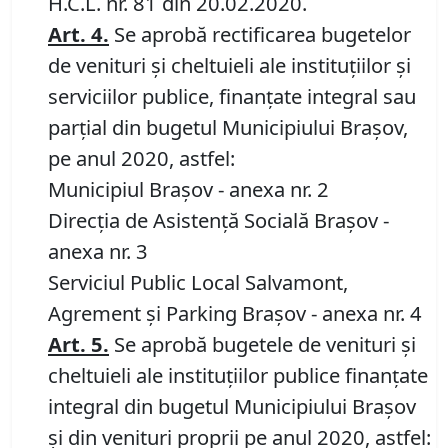
H.C.L. nr. 81 din 20.02.2020.
Art.
4.
Se aprobă rectificarea bugetelor
de venituri şi cheltuieli ale instituţiilor şi
serviciilor publice, finanţate integral sau
parţial din bugetul Municipiului Braşov,
pe anul 2020, astfel:
Municipiul Braşov - anexa nr. 2
Direcţia de Asistență Socială Braşov -
anexa nr. 3
Serviciul Public Local Salvamont,
Agrement și Parking Brașov - anexa nr. 4
Art.
5.
Se aprobă bugetele de venituri şi
cheltuieli ale instituţiilor publice finanţate
integral din bugetul Municipiului Braşov
și din venituri proprii pe anul 2020, astfel: