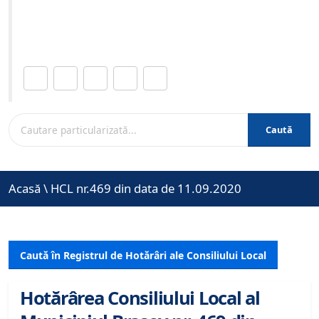
Site-ul oficial al Primariei Municipiului Brasov /
www.brasovcity.ro
Distribuie această pagină.
Caută
Acasă
\
HCL nr.469 din data de 11.09.2020
Caută în Registrul de Hotărâri ale Consiliului Local
Hotărârea Consiliului Local al