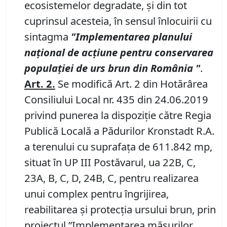
ecosistemelor degradate, şi din tot
cuprinsul acesteia, în sensul înlocuirii cu
sintagma
"
Implementarea planului
na
ț
ional de acțiune pentru conservarea
populației de urs brun din România
"
.
Art. 2.
Se modifică Art. 2 din Hotărârea
Consiliului Local nr. 435 din 24.06.2019
privind punerea la dispoziţie către Regia
Publică Locală a Pădurilor Kronstadt R.A.
a terenului cu suprafaţa de 611.842 mp,
situat în UP III Postăvarul, ua 22B, C,
23A, B, C, D, 24B, C, pentru realizarea
unui complex pentru îngrijirea,
reabilitarea și protecția ursului brun, prin
proiectul ”Implementarea măsurilor