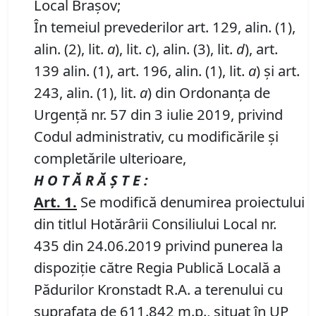
Local Brașov;
În temeiul prevederilor art. 129, alin. (1),
alin. (2), lit.
a
), lit.
c
), alin. (3), lit.
d
), art.
139 alin. (1), art. 196, alin. (1), lit.
a
) și art.
243, alin. (1), lit.
a
) din Ordonanța de
Urgență nr. 57 din 3 iulie 2019, privind
Codul administrativ, cu modificările și
completările ulterioare,
H O T Ă R Ă Ş T E :
Art. 1.
Se modifică denumirea proiectului
din titlul Hotărârii Consiliului Local nr.
435 din 24.06.2019 privind punerea la
dispoziţie către Regia Publică Locală a
Pădurilor Kronstadt R.A. a terenului cu
suprafaţa de 611.842 m.p., situat în UP