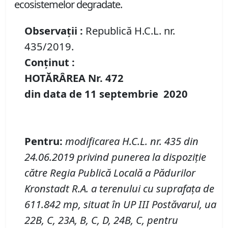
ecosistemelor degradate.
Observații :
Republică H.C.L. nr.
435/2019.
Conținut :
HOTĂRÂREA Nr.
472
din data de
11 septembrie
20
20
Pentru
:
modificarea H.C.L. nr. 435 din
24.06.2019 privind
punerea la dispoziţie
către Regia Publică Locală a Pădurilor
Kronstadt R.A. a terenului cu suprafaţa de
611.842 mp, situat în UP III Postăvarul, ua
22B, C, 23A, B, C, D, 24B, C, pentru