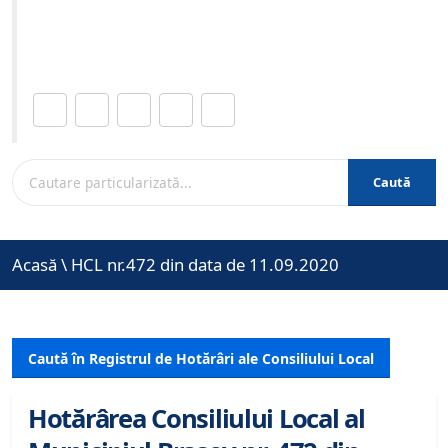
Site-ul oficial al Primariei Municipiului Brasov /
www.brasovcity.ro
Distribuie această pagină.
Caută
Acasă
\
HCL nr.472 din data de 11.09.2020
Caută în Registrul de Hotărâri ale Consiliului Local
Hotărârea Consiliului Local al