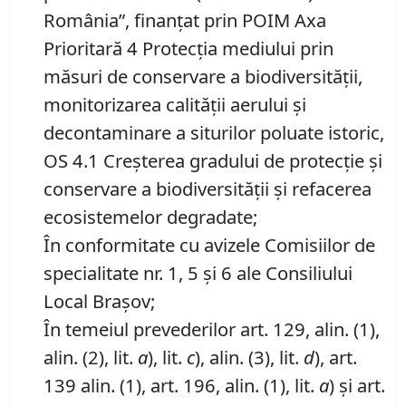
România”, finanţat prin POIM Axa
Prioritară 4 Protecţia mediului prin
măsuri de conservare a biodiversităţii,
monitorizarea calităţii aerului şi
decontaminare a siturilor poluate istoric,
OS 4.1 Creşterea gradului de protecţie şi
conservare a biodiversităţii şi refacerea
ecosistemelor degradate;
În conformitate cu avizele Comisiilor de
specialitate nr. 1, 5 și 6 ale Consiliului
Local Brașov;
În temeiul prevederilor art. 129, alin. (1),
alin. (2), lit.
a
), lit.
c
), alin. (3), lit.
d
), art.
139 alin. (1), art. 196, alin. (1), lit.
a
) și art.