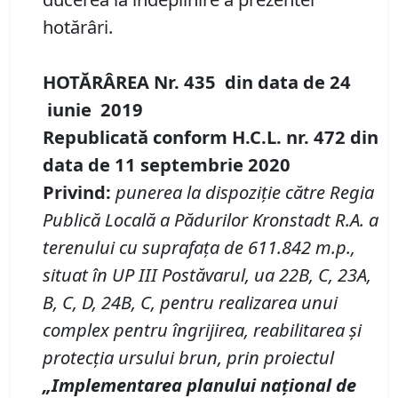
hotărâri.
HOTĂRÂREA Nr.
435
din data de
24
iunie 2019
Republicată conform H.C.L. nr. 472 din
data de 11 septembrie 2020
Privind
:
p
unerea la dispoziţie către Regia
Publică Locală a Pădurilor Kronstadt R.A. a
terenului cu suprafaţa de 611.842 m
.
p
.
,
situat în UP III Postăvarul, ua 22B, C, 23A,
B, C, D, 24B, C, pentru realizarea unui
complex pentru îngrijirea, reabilitarea și
protecția ursului brun, prin proiectul
„
Implementarea planului na
ț
ional de