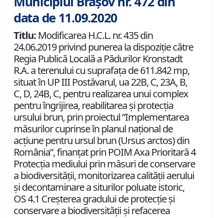
Municipiul Brașov nr. 472 din
data de 11.09.2020
Titlu:
Modificarea H.C.L. nr. 435 din
24.06.2019 privind punerea la dispoziţie către
Regia Publică Locală a Pădurilor Kronstadt
R.A. a terenului cu suprafaţa de 611.842 mp,
situat în UP III Postăvarul, ua 22B, C, 23A, B,
C, D, 24B, C, pentru realizarea unui complex
pentru îngrijirea, reabilitarea și protecția
ursului brun, prin proiectul ”Implementarea
măsurilor cuprinse în planul naţional de
acţiune pentru ursul brun (Ursus arctos) din
România”, finanţat prin POIM Axa Prioritară 4
Protecţia mediului prin măsuri de conservare
a biodiversităţii, monitorizarea calităţii aerului
şi decontaminare a siturilor poluate istoric,
OS 4.1 Creşterea gradului de protecţie şi
conservare a biodiversităţii şi refacerea