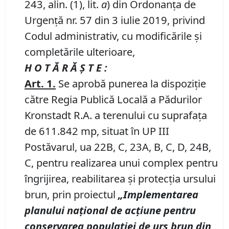
243, alin. (1), lit.
a
) din Ordonanța de
Urgență nr. 57 din 3 iulie 2019, privind
Codul administrativ, cu modificările și
completările ulterioare,
H O T Ă R Ă Ş T E :
Art. 1.
Se aprobă punerea la dispoziţie
către Regia Publică Locală a Pădurilor
Kronstadt R.A. a terenului cu suprafaţa
de 611.842 mp, situat în UP III
Postăvarul, ua 22B, C, 23A, B, C, D, 24B,
C, pentru realizarea unui complex pentru
îngrijirea, reabilitarea și protecția ursului
brun, prin proiectul
„
Implementarea
planului na
ț
ional de acțiune pentru
conservarea populației de urs brun din