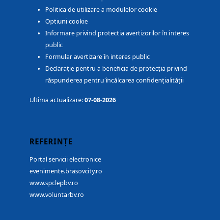
Politica de utilizare a modulelor cookie
Optiuni cookie
Informare privind protectia avertizorilor în interes
public
Formular avertizare în interes public
Declarație pentru a beneficia de protecția privind
răspunderea pentru încălcarea confidențialității
Ultima actualizare:
07-08-2026
REFERINȚE
Portal servicii electronice
evenimente.brasovcity.ro
www.spclepbv.ro
www.voluntarbv.ro