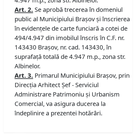
4.947 m.p., zona str. Albinelor.
Art.
2.
Se aprobă trecerea în domeniul
public al Municipiului Braşov şi înscrierea
în evidenţele de carte funciară a cotei de
494/4.947 din imobilul înscris în C.F. nr.
143430 Brașov, nr. cad. 143430, în
suprafață totală de 4.947 m.p., zona str.
Albinelor.
Art.
3.
Primarul Municipiului Braşov, prin
Direcţia Arhitect Şef - Serviciul
Administrare Patrimoniu şi Urbanism
Comercial, va asigura ducerea la
îndeplinire a prezentei hotărâri.