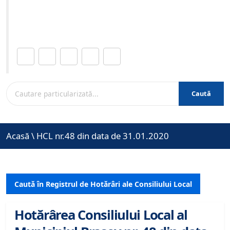
Site-ul oficial al Primariei Municipiului Brasov /
www.brasovcity.ro
Distribuie această pagină.
Caută
Acasă
\
HCL nr.48 din data de 31.01.2020
Caută în Registrul de Hotărâri ale Consiliului Local
Hotărârea Consiliului Local al