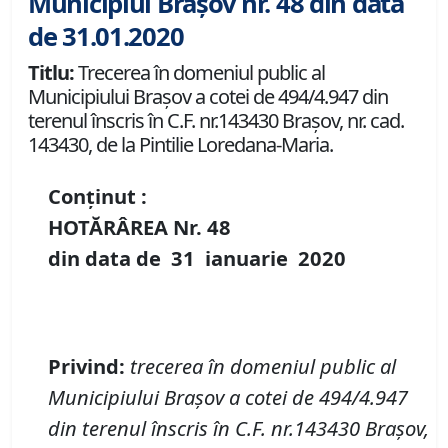
Municipiul Brașov nr. 48 din data
de 31.01.2020
Titlu:
Trecerea în domeniul public al
Municipiului Braşov a cotei de 494/4.947 din
terenul înscris în C.F. nr.143430 Brașov, nr. cad.
143430, de la Pintilie Loredana-Maria.
Conținut :
HOTĂRÂREA Nr.
48
din data de
31 ianuarie
20
20
P
rivind
:
t
recerea în domeniul public al
Municipiului Braşov a
cotei de 494/4.947
din
terenul înscris în
C.F. nr.143430 Brașov
,