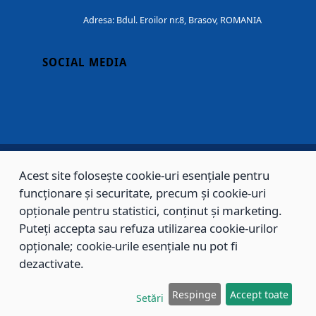
Adresa: Bdul. Eroilor nr.8, Brasov, ROMANIA
SOCIAL MEDIA
Acest site folosește cookie-uri esențiale pentru
Copyright © 2002 - 2026 - PRIMĂRIA MUNICIPIULUI BRAȘOV, toate drepturile
funcționare și securitate, precum și cookie-uri
rezervate.
opționale pentru statistici, conținut și marketing.
Puteți accepta sau refuza utilizarea cookie-urilor
Sitemap
Contact
opționale; cookie-urile esențiale nu pot fi
dezactivate.
Respinge
Accept toate
Setări