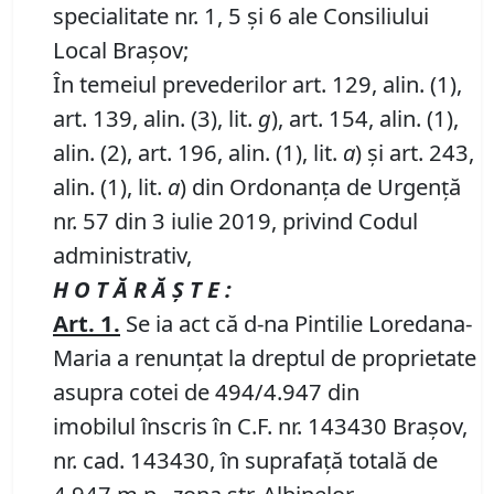
specialitate nr. 1, 5 și 6 ale Consiliului
Local Brașov;
În temeiul prevederilor art. 129, alin. (1),
art. 139, alin. (3), lit.
g
), art. 154, alin. (1),
alin. (2), art. 196, alin. (1), lit.
a
) şi art. 243,
alin. (1), lit.
a
) din Ordonanța de Urgență
nr. 57 din 3 iulie 2019, privind Codul
administrativ,
H O T Ă R Ă Ş T E :
Art. 1.
Se ia act că d-na Pintilie Loredana-
Maria a renunțat la dreptul de proprietate
asupra cotei de 494/4.947 din
imobilul înscris în C.F. nr. 143430 Brașov,
nr. cad. 143430, în suprafață totală de