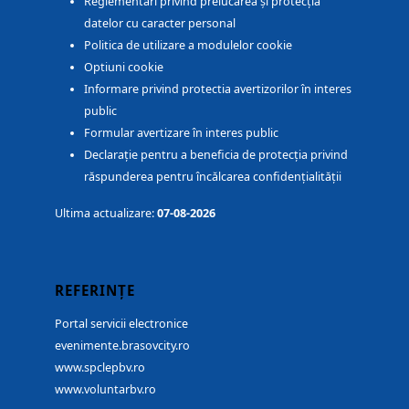
Reglementări privind prelucarea și protecția
datelor cu caracter personal
Politica de utilizare a modulelor cookie
Optiuni cookie
Informare privind protectia avertizorilor în interes
public
Formular avertizare în interes public
Declarație pentru a beneficia de protecția privind
răspunderea pentru încălcarea confidențialității
Ultima actualizare:
07-08-2026
REFERINȚE
Portal servicii electronice
evenimente.brasovcity.ro
www.spclepbv.ro
www.voluntarbv.ro