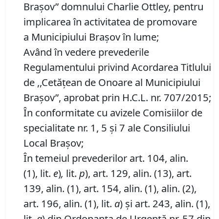
Braşov” domnului Charlie Ottley, pentru
implicarea în activitatea de promovare
a Municipiului Brașov în lume;
Având în vedere prevederile
Regulamentului privind Acordarea Titlului
de ,,Cetăţean de Onoare al Municipiului
Braşov”, aprobat prin H.C.L. nr. 707/2015;
În conformitate cu avizele Comisiilor de
specialitate nr. 1, 5 și 7 ale Consiliului
Local Brașov;
În temeiul prevederilor art. 104, alin.
(1), lit.
e
)
,
lit.
p
), art. 129, alin. (13), art.
139, alin. (1), art. 154, alin. (1), alin. (2),
art. 196, alin. (1), lit.
a
) și art. 243, alin. (1),
lit.
a
) din Ordonanța de Urgență nr. 57 din