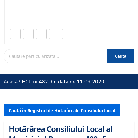
Site-ul oficial al Primariei Municipiului Brasov /
www.brasovcity.ro
Distribuie această pagină.
Caută
Acasă
\
HCL nr.482 din data de 11.09.2020
Caută în Registrul de Hotărâri ale Consiliului Local
Hotărârea Consiliului Local al