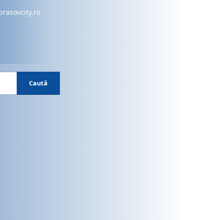
brasovcity.ro
Caută