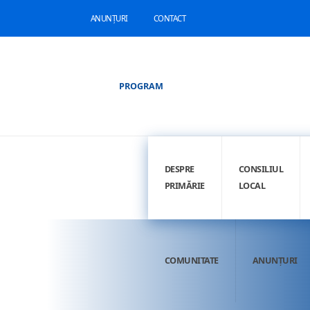
ANUNȚURI
CONTACT
PROGRAM
DESPRE
CONSILIUL
PRIMĂRIE
LOCAL
COMUNITATE
ANUNȚURI