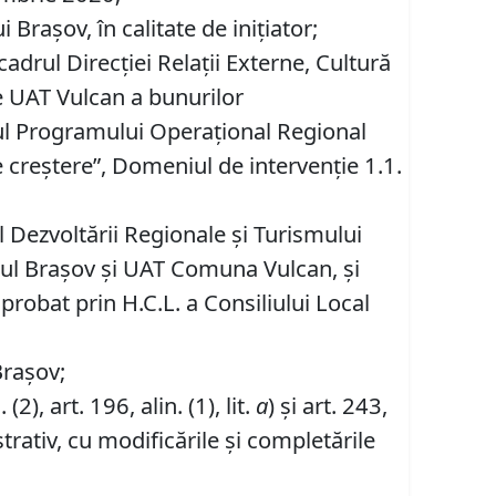
Braşov, în calitate de iniţiator;
adrul Direcţiei Relaţii Externe, Cultură
re UAT Vulcan a bunurilor
rul Programului Operaţional Regional
e creştere”, Domeniul de intervenţie 1.1.
 Dezvoltării Regionale și Turismului
iul Brașov și UAT Comuna Vulcan, și
robat prin H.C.L. a Consiliului Local
Brașov;
. (2), art. 196, alin. (1), lit.
a
) și art. 243,
rativ, cu modificările și completările