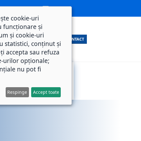
ește cookie-uri
 funcționare și
um și cookie-uri
CONTACT
statistici, conținut și
ți accepta sau refuza
e-urilor opționale;
nțiale nu pot fi
SERVICII
M.O.L.
PUBLICE
Respinge
Accept toate