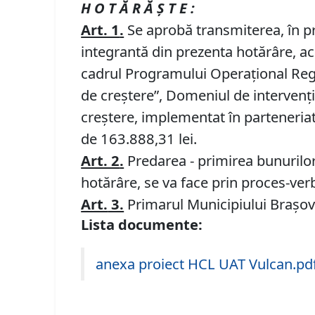
H O T Ă R Ă Ş T E :
Art. 1
.
Se aprobă transmiterea, în pro
integrantă din prezenta hotărâre, ac
cadrul Programului Operaţional Regio
de creştere”, Domeniul de intervenţi
creştere, implementat în parteneria
de 163.888,31 lei.
Art. 2
.
Predarea - primirea bunurilor
hotărâre, se va face prin proces-ver
Art.
3.
Primarul Municipiului Braşov 
Lista documente:
anexa proiect HCL UAT Vulcan.pd