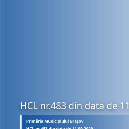
HCL nr.483 din data de 1
Primăria Municipiului Brașov
HCL nr.483 din data de 11.09.2020