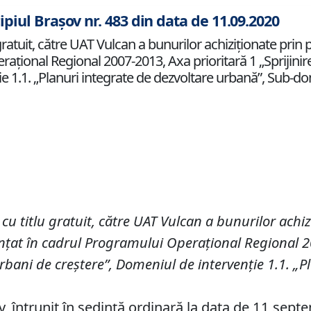
ipiul Brașov nr. 483 din data de 11.09.2020
 gratuit, către UAT Vulcan a bunurilor achiziţionate pr
aţional Regional 2007-2013, Axa prioritară 1 „Sprijinirea
e 1.1. „Planuri integrate de dezvoltare urbană”, Sub-dom
cu titlu gratuit, către UAT Vulcan a bunurilor achiz
anţat în cadrul Programului Operaţional Regional 20
 urbani de creştere”, Domeniul de intervenţie 1.1. „
v, întrunit în ședință ordinară la data de 11 sep