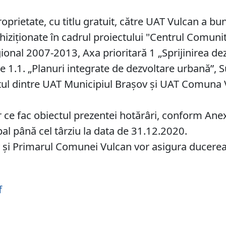
prietate, cu titlu gratuit, către UAT Vulcan a bu
hiziționate în cadrul proiectului "Centrul Comuni
nal 2007-2013, Axa prioritară 1 „Sprijinirea dezvo
e 1.1. „Planuri integrate de dezvoltare urbană”, 
tul dintre UAT Municipiul Brașov și UAT Comuna V
 ce fac obiectul prezentei hotărâri, conform Anex
bal până cel târziu la data de 31.12.2020.
şi Primarul Comunei Vulcan vor asigura ducerea l
f