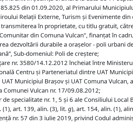
85.825 din 01.09.2020, al Primarului Municipiului 
iroului Relații Externe, Turism și Evenimente din c
transmiterea în proprietate, cu titlu gratuit, căt
ul Comunitar din Comuna Vulcan", finanţat în cad
rea dezvoltării durabile a oraşelor - poli urbani d
ană”, Sub-domeniul: Poli de creştere;
are nr. 3580/14.12.2012 încheiat între Ministerul
onală Centru și Parteneriatul dintre UAT Municip
e UAT Municipiul Brașov și UAT Comuna Vulcan, ap
 a Comunei Vulcan nr. 17/09.08.2012;
de specialitate nr. 1, 5 și 6 ale Consiliului Local 
1), art. 139, alin. (3), lit.
g
), art. 154, alin. (1), alin
ță nr. 57 din 3 iulie 2019, privind Codul administ