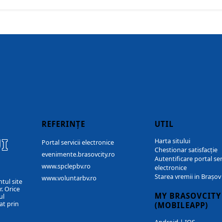
REFERINȚE
UTIL
I
Harta sitului
Portal servicii electronice
Chestionar satisfacție
evenimente.brasovcity.ro
Autentificare portal ser
www.spclepbv.ro
electronice
Starea vremii in Brașov
www.voluntarbv.ro
ntul site
. Orice
MY BRASOVCITY
ul
at prin
(MOBILEAPP)