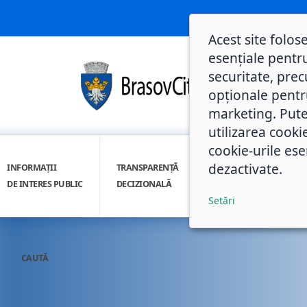
Acest site folos
esențiale pentru
securitate, prec
opționale pentru 
marketing. Pute
utilizarea cooki
cookie-urile ese
dezactivate.
INFORMAȚII
TRANSPARENȚĂ
INTEGRITATE
DE INTERES PUBLIC
DECIZIONALĂ
INSTITUȚIONALĂ
Setări
CAUTĂ