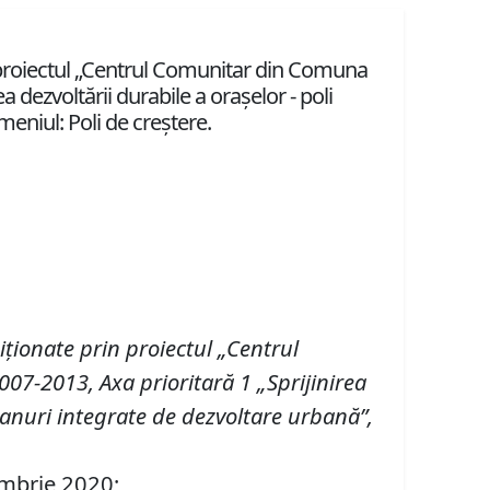
in proiectul „Centrul Comunitar din Comuna
 dezvoltării durabile a oraşelor - poli
eniul: Poli de creştere.
iţionate
prin proiectul
„Centrul
07-2013, Axa prioritară 1 „Sprijinirea
Planuri integrate de dezvoltare urbană”,
tembrie 2020;