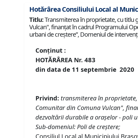
Hotărârea Consiliului Local al Munic
Titlu:
Transmiterea în proprietate, cu titlu
Vulcan", finanţat în cadrul Programului Oper
urbani de creştere”, Domeniul de intervenţi
Conținut :
HOTĂRÂREA Nr.
483
din data de
11 septembrie
20
20
P
rivind
:
transmiterea în proprietate, 
Comunitar din Comuna Vulcan
"
, fin
dezvoltării durabile a oraşelor - poli
Sub-domeniul: Poli de creştere;
Consiliul Local al Municipiului Brașo