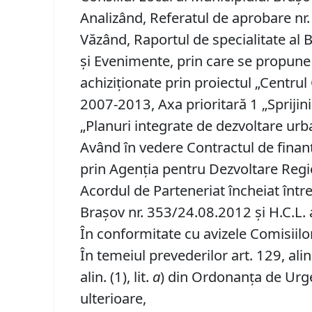
Analizând, Referatul de aprobare nr. 
Văzând, Raportul de specialitate al B
şi Evenimente, prin care se propune 
achiziţionate prin proiectul „Centr
2007-2013, Axa prioritară 1 „Sprijini
„Planuri integrate de dezvoltare urb
Având în vedere Contractul de finanț
prin Agenția pentru Dezvoltare Regi
Acordul de Parteneriat încheiat într
Brașov nr. 353/24.08.2012 și H.C.L.
În conformitate cu avizele Comisiilor 
În temeiul prevederilor art. 129, alin. (
alin. (1), lit.
a
) din Ordonanța de Urgen
ulterioare,