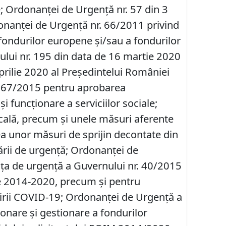
; Ordonanței de Urgență nr. 57 din 3
rdonanței de Urgență nr. 66/2011 privind
 fondurilor europene şi/sau a fondurilor
tului nr. 195 din data de 16 martie 2020
aprilie 2020 al Președintelui României
r. 867/2015 pentru aprobarea
 funcționare a serviciilor sociale;
cală, precum şi unele măsuri aferente
ea unor măsuri de sprijin decontate din
ării de urgență; Ordonanței de
nţa de urgenţă a Guvernului nr. 40/2015
e 2014-2020, precum şi pentru
dirii COVID-19; Ordonanței de Urgență a
onare şi gestionare a fondurilor