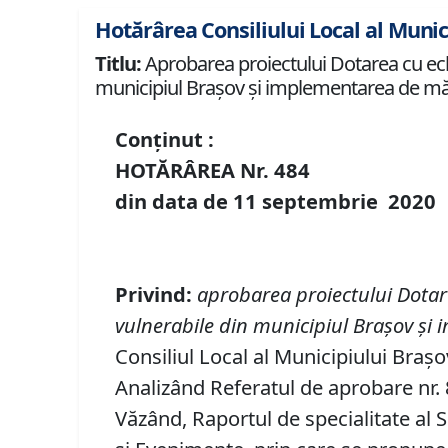
Hotărârea Consiliului Local al Munic
Titlu:
Aprobarea proiectului Dotarea cu echi
municipiul Brașov și implementarea de măsu
Conținut :
HOTĂRÂREA Nr.
484
din data de
11 septembrie
20
20
P
rivind
:
aprobarea
proiectului
Dotar
vulnerabile din municipiul Brașov și 
Consiliul Local al Municipiului Brașo
Analizând Referatul de aprobare nr. 8
Văzând, Raportul de specialitate al S