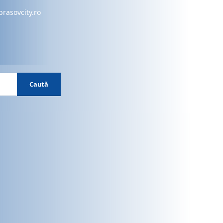
brasovcity.ro
Caută