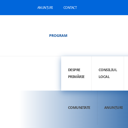
ANUNȚURI
CONTACT
PROGRAM
DESPRE
CONSILIUL
PRIMĂRIE
LOCAL
COMUNITATE
ANUNȚURI