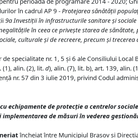
ii pentru perioada de programare 2014 - 2020; Gh
urilor în cadrul AP 9 -
Protejarea sănătății popula
ii
9a Investiții în infrastructurile sanitare și social
inegalitățile în ceea ce privește starea de sănătat
ciale, culturale și de recreere, precum și trecerea de 
de specialitate nr. 1, 5 și 6 ale Consiliului Local 
1), alin. (2), lit.
d
), alin. (7), lit. b), art. 139, alin. (
ță nr. 57 din 3 iulie 2019, privind Codul administ
cu echipamente de protecție a centrelor sociale
și implementarea de măsuri în vederea gestionăr
neriat
încheiat între Municipiul Brașov și Direcț