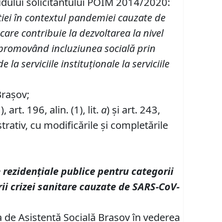
idului solicitantului POIM 2014/2020:
ției în contextul pandemiei cauzate de
e care contribuie la dezvoltarea la nivel
e, promovând incluziunea socială prin
la serviciile instituționale la serviciile
Brașov;
1), art. 196, alin. (1), lit.
a
) și art. 243,
rativ, cu modificările și completările
 rezidențiale publice pentru categorii
ii crizei sanitare cauzate de SARS-CoV-
ia de Asistență Socială Brașov în vederea