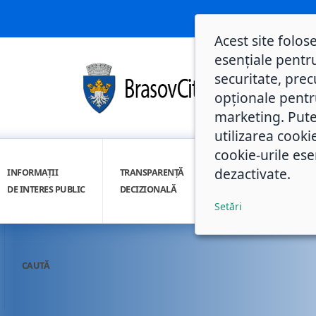
Acest site folos
esențiale pentru
securitate, prec
opționale pentru 
marketing. Pute
utilizarea cooki
cookie-urile ese
dezactivate.
INFORMAȚII
TRANSPARENȚĂ
INTEGRITATE
DE INTERES PUBLIC
DECIZIONALĂ
INSTITUȚIONALĂ
Setări
CAUTĂ