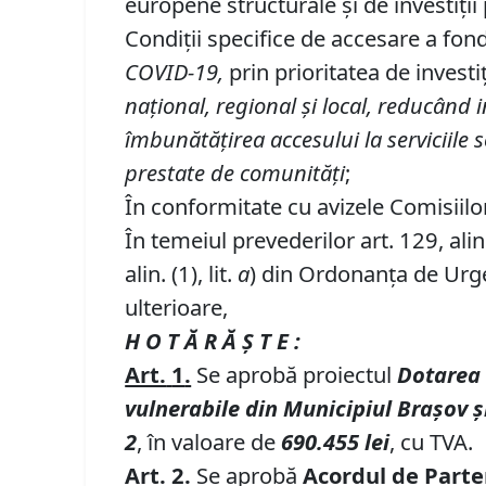
europene structurale şi de investiţ
Condiții specifice de accesare a fond
COVID-19,
prin prioritatea de investiț
național, regional și local, reducând 
îmbunătățirea accesului la serviciile so
prestate de comunități
;
În conformitate cu avizele Comisiilor 
În temeiul prevederilor art. 129, alin. (
alin. (1), lit.
a
) din Ordonanța de Urgen
ulterioare,
H O T Ă R Ă Ş T E :
Art.
1
.
Se aprobă proiectul
Dotarea 
vulnerabile din
M
unicipiul Brașov 
2
, în valoare de
690.455 lei
, cu TVA.
Art.
2.
Se aprobă
Acordul de Parte