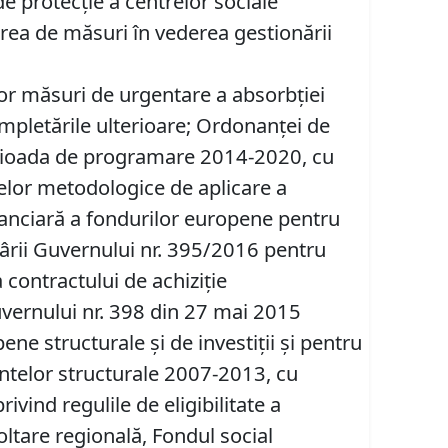
 protecție a centrelor sociale
area de măsuri în vederea gestionării
or măsuri de urgentare a absorbției
completările ulterioare; Ordonanței de
erioada de programare 2014-2020, cu
elor metodologice de aplicare a
nanciară a fondurilor europene pentru
ârii Guvernului nr. 395/2016 pentru
contractului de achiziție
Guvernului nr. 398 din 27 mai 2015
ne structurale și de investiții și pentru
entelor structurale 2007-2013, cu
ivind regulile de eligibilitate a
oltare regională, Fondul social