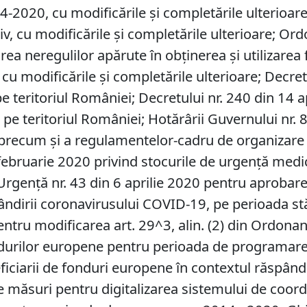
-2020, cu modificările și completările ulterioare
iv, cu modificările și completările ulterioare; O
rea neregulilor apărute în obţinerea şi utilizarea
 cu modificările și completările ulterioare; Decre
 pe teritoriul României; Decretului nr. 240 din 14 
ă pe teritoriul României; Hotărârii Guvernului n
 precum și a regulamentelor-cadru de organizare și
februarie 2020 privind stocurile de urgenţă medi
e Urgență nr. 43 din 6 aprilie 2020 pentru aprobar
ndirii coronavirusului COVID-19, pe perioada st
ntru modificarea art. 29^3, alin. (2) din Ordona
ondurilor europene pentru perioada de programar
iciarii de fonduri europene în contextul răspân
e măsuri pentru digitalizarea sistemului de coord