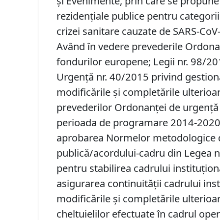
şi Evenimente, prin care se propune
rezidențiale publice pentru categori
crizei sanitare cauzate de SARS-CoV-
Având în vedere prevederile Ordonan
fondurilor europene; Legii nr. 98/201
Urgență nr. 40/2015 privind gestio
modificările și completările ulteri
prevederilor Ordonanţei de urgenţă 
perioada de programare 2014-2020, c
aprobarea Normelor metodologice de a
publică/acordului-cadru din Legea nr
pentru stabilirea cadrului instituțio
asigurarea continuității cadrului in
modificările și completările ulterioa
cheltuielilor efectuate în cadrul op