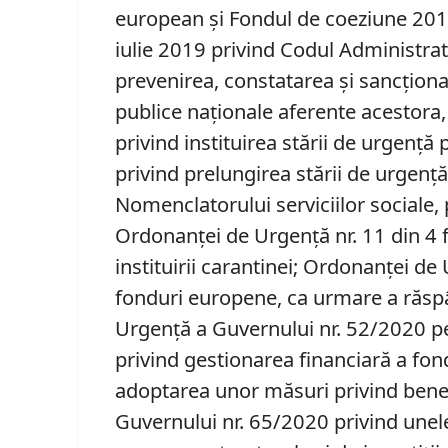
european și Fondul de coeziune 2014
iulie 2019 privind Codul Administrat
prevenirea, constatarea şi sancţiona
publice naţionale aferente acestora,
privind instituirea stării de urgență
privind prelungirea stării de urgenț
Nomenclatorului serviciilor sociale,
Ordonanței de Urgență nr. 11 din 4 
instituirii carantinei; Ordonanței d
fonduri europene, ca urmare a răspâ
Urgență a Guvernului nr. 52/2020 pe
privind gestionarea financiară a f
adoptarea unor măsuri privind benef
Guvernului nr. 65/2020 privind unel