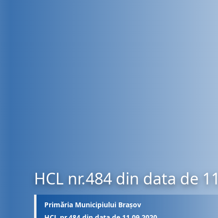
HCL nr.484 din data de 1
Primăria Municipiului Brașov
HCL nr.484 din data de 11.09.2020