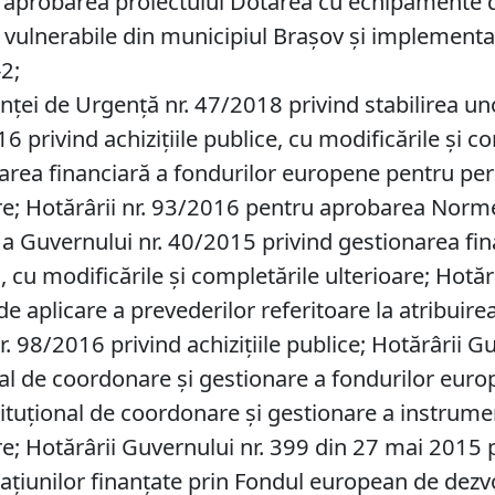
 aprobarea proiectului Dotarea cu echipamente de
i vulnerabile din municipiul Brașov și implement
2;
ței de Urgență nr. 47/2018 privind stabilirea un
6 privind achiziţiile publice, cu modificările și 
narea financiară a fondurilor europene pentru p
oare; Hotărârii nr. 93/2016 pentru aprobarea Norm
a Guvernului nr. 40/2015 privind gestionarea fi
u modificările și completările ulterioare; Hotăr
plicare a prevederilor referitoare la atribuirea 
. 98/2016 privind achizițiile publice; Hotărârii 
nal de coordonare și gestionare a fondurilor europe
stituțional de coordonare și gestionare a instrum
re; Hotărârii Guvernului nr. 399 din 27 mai 2015 pr
erațiunilor finanțate prin Fondul european de dezv