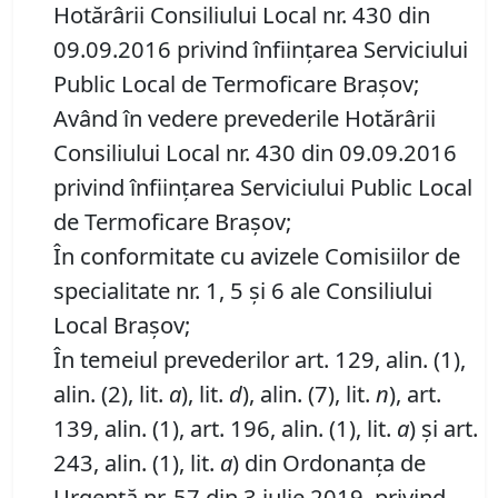
Hotărârii Consiliului Local nr. 430 din
09.09.2016 privind înfiinţarea Serviciului
Public Local de Termoficare Braşov;
Având în vedere prevederile Hotărârii
Consiliului Local nr. 430 din 09.09.2016
privind înfiinţarea Serviciului Public Local
de Termoficare Braşov;
În conformitate cu avizele Comisiilor de
specialitate nr. 1, 5 și 6 ale Consiliului
Local Brașov;
În temeiul prevederilor art. 129, alin. (1),
alin. (2), lit.
a
), lit.
d
), alin. (7), lit.
n
), art.
139, alin. (1), art. 196, alin. (1), lit.
a
) și art.
243, alin. (1), lit.
a
) din Ordonanța de
Urgență nr. 57 din 3 iulie 2019, privind