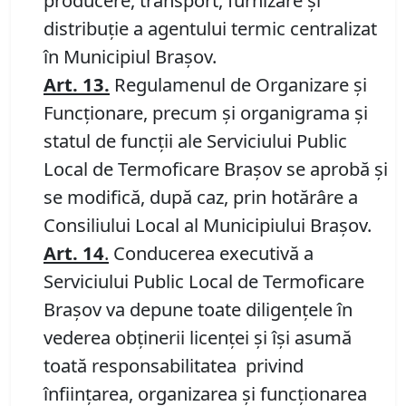
producere, transport, furnizare şi
distribuţie a agentului termic centralizat
în Municipiul Braşov.
Art. 13.
Regulamenul de Organizare şi
Funcţionare, precum şi organigrama şi
statul de funcţii ale Serviciului Public
Local de Termoficare Braşov se aprobă şi
se modifică, după caz, prin hotărâre a
Consiliului Local al Municipiului Braşov.
Art. 14
.
Conducerea executivă a
Serviciului Public Local de Termoficare
Braşov va depune toate diligenţele în
vederea obţinerii licenţei şi îşi asumă
toată responsabilitatea privind
înfiinţarea, organizarea şi funcţionarea