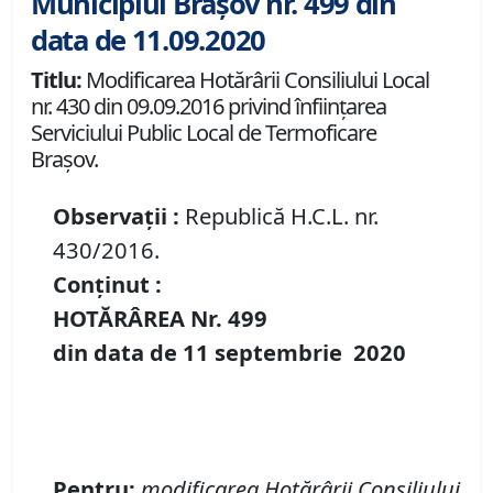
Municipiul Brașov nr. 499 din
data de 11.09.2020
Titlu:
Modificarea Hotărârii Consiliului Local
nr. 430 din 09.09.2016 privind înfiinţarea
Serviciului Public Local de Termoficare
Braşov.
Observații :
Republică H.C.L. nr.
430/2016.
Conținut :
HOTĂRÂREA Nr.
499
din data de
11 septembrie
20
20
Pentru
:
modificarea H
otărârii Consiliului