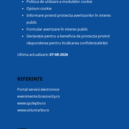
Politica de utilizare a modulelor cookie
Optiuni cookie
Informare privind protectia avertizorilor în interes
public
Formular avertizare în interes public
Declarație pentru a beneficia de protecția privind
răspunderea pentru încălcarea confidențialității
Ultima actualizare:
07-08-2026
REFERINȚE
Portal servicii electronice
evenimente.brasovcity.ro
www.spclepbv.ro
www.voluntarbv.ro