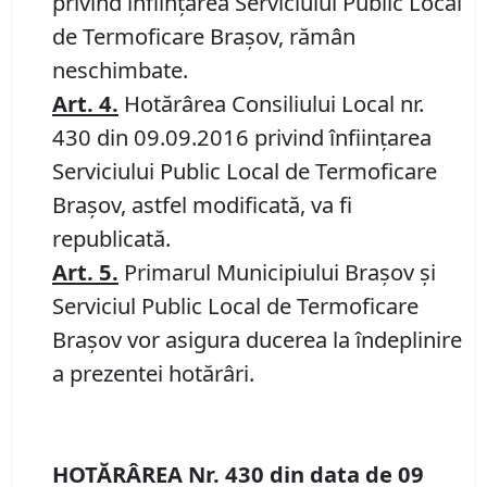
privind înfiinţarea Serviciului Public Local
de Termoficare Braşov, rămân
neschimbate.
Art. 4
.
Hotărârea Consiliului Local nr.
430 din 09.09.2016 privind înfiinţarea
Serviciului Public Local de Termoficare
Braşov, astfel modificată, va fi
republicată.
Art. 5
.
Primarul Municipiului Braşov şi
Serviciul Public Local de Termoficare
Braşov vor asigura ducerea la îndeplinire
a prezentei hotărâri.
HOTĂRÂREA Nr.
430
din data de
09