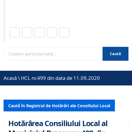
Site-ul oficial al Primariei Municipiului Brasov /
www.brasovcity.ro
Distribuie această pagină.
Caută
Acasă
\
HCL nr.499 din data de 11.09.2020
Caută în Registrul de Hotărâri ale Consiliului Local
Hotărârea Consiliului Local al