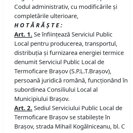
Codul administrativ, cu modificările și
completările ulterioare,
H O T Ă R Ă Ş T E :
Art. 1.
Se înfiinţează Serviciul Public
Local pentru producerea, transportul,
distribuţia şi furnizarea energiei termice
denumit Serviciul Public Local de
Termoficare Braşov (S.P.L.T.Braşov),
persoană juridică română, funcţionând în
subordinea Consiliului Local al
Municipiului Braşov.
Art. 2.
Sediul Serviciului Public Local de
Termoficare Braşov se stabileşte în
Braşov, strada Mihail Kogălniceanu, bl. C