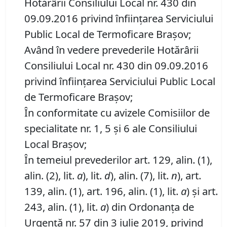
Hotărârii Consiliului Local nr. 430 din
09.09.2016 privind înfiinţarea Serviciului
Public Local de Termoficare Braşov;
Având în vedere prevederile Hotărârii
Consiliului Local nr. 430 din 09.09.2016
privind înfiinţarea Serviciului Public Local
de Termoficare Braşov;
În conformitate cu avizele Comisiilor de
specialitate nr. 1, 5 și 6 ale Consiliului
Local Brașov;
În temeiul prevederilor art. 129, alin. (1),
alin. (2), lit.
a
), lit.
d
), alin. (7), lit.
n
), art.
139, alin. (1), art. 196, alin. (1), lit.
a
) și art.
243, alin. (1), lit.
a
) din Ordonanța de
Urgență nr. 57 din 3 iulie 2019, privind