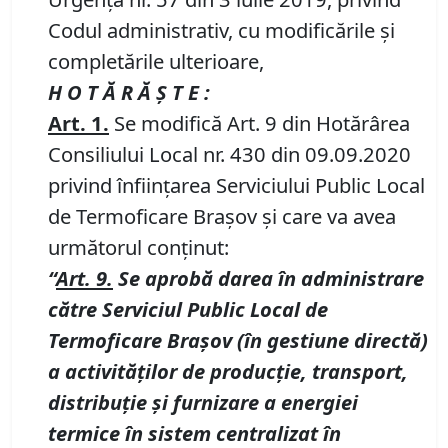
Codul administrativ, cu modificările și
completările ulterioare,
H O T Ă R Ă Ş T E :
Art. 1
.
Se modifică Art. 9 din Hotărârea
Consiliului Local nr. 430 din 09.09.2020
privind înfiinţarea Serviciului Public Local
de Termoficare Braşov şi care va avea
următorul conţinut:
“
Art. 9.
Se aprobă darea în administrare
către Serviciul Public Local de
Termoficare Braşov (în gestiune directă)
a activităţilor de producţie, transport,
distribuţie şi furnizare a energiei
termice în sistem centralizat în