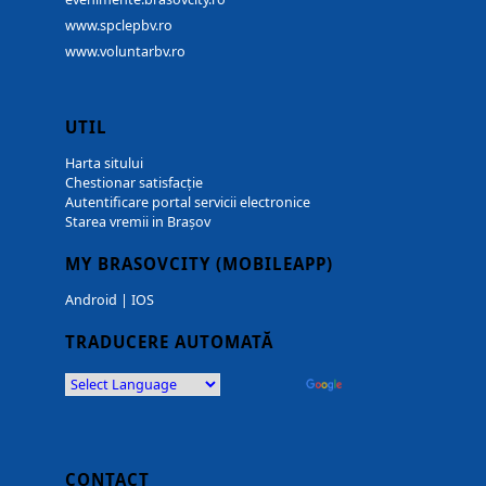
www.spclepbv.ro
www.voluntarbv.ro
UTIL
Harta sitului
Chestionar satisfacție
Autentificare portal servicii electronice
Starea vremii in Brașov
MY BRASOVCITY (MOBILEAPP)
Android
|
IOS
TRADUCERE AUTOMATĂ
Powered by
Translate
CONTACT