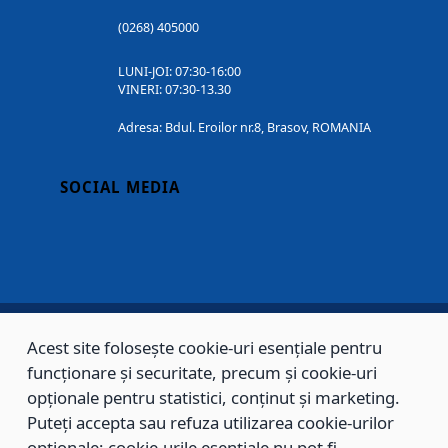
(0268) 405000
LUNI-JOI: 07:30-16:00
VINERI: 07:30-13.30
Adresa: Bdul. Eroilor nr.8, Brasov, ROMANIA
SOCIAL MEDIA
Acest site folosește cookie-uri esențiale pentru
Copyright © 2002 - 2026 - PRIMĂRIA MUNICIPIULUI BRAȘOV, toate drepturile
funcționare și securitate, precum și cookie-uri
rezervate.
opționale pentru statistici, conținut și marketing.
Puteți accepta sau refuza utilizarea cookie-urilor
Sitemap
Contact
opționale; cookie-urile esențiale nu pot fi