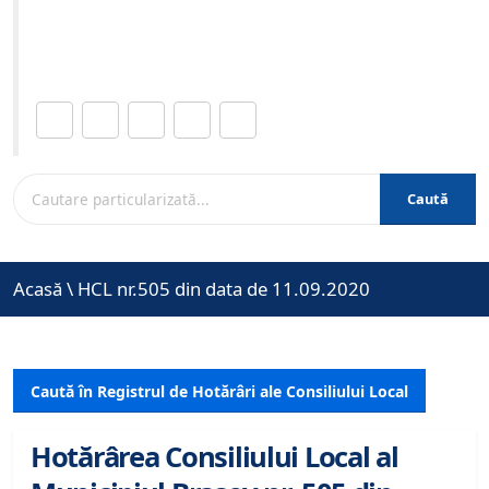
Site-ul oficial al Primariei Municipiului Brasov /
www.brasovcity.ro
Distribuie această pagină.
Caută
Acasă
\
HCL nr.505 din data de 11.09.2020
Caută în Registrul de Hotărâri ale Consiliului Local
Hotărârea Consiliului Local al