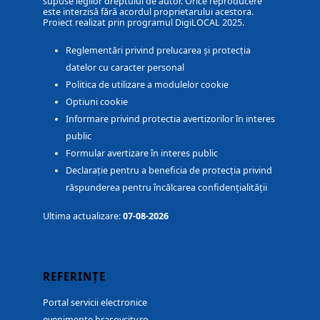
supuse legilor dreptului de autor. Orice reproducere
este interzisă fără acordul proprietarului acestora.
Proiect realizat prin programul DigiLOCAL 2025.
Reglementări privind prelucarea și protecția
datelor cu caracter personal
Politica de utilizare a modulelor cookie
Optiuni cookie
Informare privind protectia avertizorilor în interes
public
Formular avertizare în interes public
Declarație pentru a beneficia de protecția privind
răspunderea pentru încălcarea confidențialității
Ultima actualizare:
07-08-2026
REFERINȚE
Portal servicii electronice
evenimente.brasovcity.ro