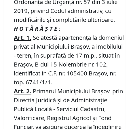
Ordonanța de Urgență nr. 57 din 3 iulie
2019, privind Codul administrativ, cu
modificările și completările ulterioare,
H O T Ă R Ă Ş T E :
Art.
1
.
Se atestă apartenența la domeniul
privat al Municipiului Brașov, a imobilului
- teren, în suprafață de 17 m.p., situat în
Brașov, B-dul 15 Noiembrie nr. 102,
identificat în C.F. nr. 105400 Brașov, nr.
top. 6741/1/1.
Art.
2
.
Primarul Municipiului Brașov, prin
Direcția Juridică și de Administrație
Publică Locală - Serviciul Cadastru,
Valorificare, Registrul Agricol și Fond
Funciar, va asigura ducerea la îndeplinire