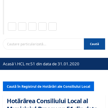
Site-ul oficial al Primariei Municipiului Brasov /
www.brasovcity.ro
Distribuie această pagină.
Caută
Acasă
\
HCL nr.51 din data de 31.01.2020
Caută în Registrul de Hotărâri ale Consiliului Local
Hotărârea Consiliului Local al