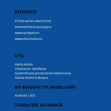
REFERINȚE
Portal servicii electronice
evenimente.brasovcity.ro
www.spclepbv.ro
www.voluntarbv.ro
UTIL
Harta sitului
Chestionar satisfacție
Autentificare portal servicii electronice
Starea vremii in Brașov
MY BRASOVCITY (MOBILEAPP)
Android
|
IOS
TRADUCERE AUTOMATĂ