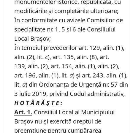
monumentelor istorice, republicată, cu
modificările şi completările ulterioare;
În conformitate cu avizele Comisiilor de
specialitate nr. 1, 5 și 6 ale Consiliului
Local Brașov;
În temeiul prevederilor art. 129, alin. (1),
alin. (2), lit.
c
), art. 135, alin. (8), art.
139, alin. (2), art. 154, alin. (1), alin. (2),
art. 196, alin. (1), lit
. a
) și art. 243, alin. (1),
lit.
a
) din Ordonanța de Urgență nr. 57 din
3 iulie 2019, privind Codul administrativ,
H O T Ă R Ă Ş T E :
Art.
1
.
Consiliul Local al Municipiului
Braşov nu-şi exercită dreptul de
preemţiune pentru cumpărarea