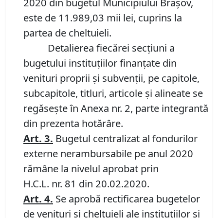
2020 din bugetul Municipiului Braşov,
este de 11.989,03 mii lei, cuprins la
partea de cheltuieli.
Detalierea fiecărei secţiuni a
bugetului instituţiilor finanţate din
venituri proprii şi subvenţii, pe capitole,
subcapitole, titluri, articole şi alineate se
regăseşte în Anexa nr. 2, parte integrantă
din prezenta hotărâre.
Art.
3
.
Bugetul centralizat al fondurilor
externe nerambursabile pe anul 2020
rămâne la nivelul aprobat prin
H.C.L. nr. 81 din 20.02.2020.
Art.
4.
Se aprobă rectificarea bugetelor
de venituri şi cheltuieli ale instituţiilor şi