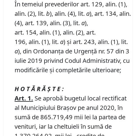
În temeiul prevederilor art. 129, alin. (1),
alin. (2), lit.
b
), alin. (4), lit.
a
), art. 134, alin.
(4), art. 139, alin. (3), lit.
a
),
art. 154, alin. (1), alin. (2), art.
196, alin. (1), lit.
a
) și art. 243, alin. (1), lit.
a
), din Ordonanța de Urgență nr. 57 din 3
iulie 2019 privind Codul Administrativ, cu
modificările și completările ulterioare;
H O T Ă R Ă Ş T E :
Art.
1.
Se aprobă bugetul local rectificat
al Municipiului Brașov pe anul 2020, în
sumă de 865.719,49 mii lei la partea de
venituri, iar la cheltuieli în sumă de
1.370.264,02 mii lei - credite de