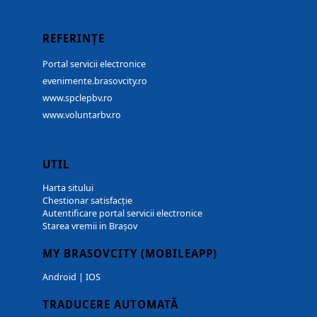
REFERINȚE
Portal servicii electronice
evenimente.brasovcity.ro
www.spclepbv.ro
www.voluntarbv.ro
UTIL
Harta sitului
Chestionar satisfacție
Autentificare portal servicii electronice
Starea vremii in Brașov
MY BRASOVCITY (MOBILEAPP)
Android
|
IOS
TRADUCERE AUTOMATĂ