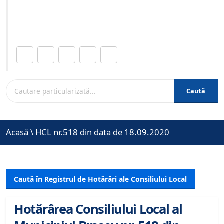
Site-ul oficial al Primariei Municipiului Brasov /
www.brasovcity.ro
Distribuie această pagină.
Caută
Acasă
\
HCL nr.518 din data de 18.09.2020
Caută în Registrul de Hotărâri ale Consiliului Local
Hotărârea Consiliului Local al