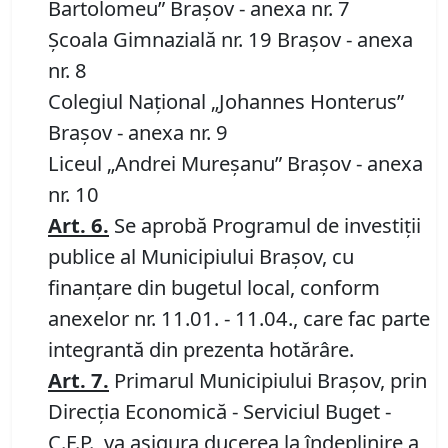
Bartolomeu” Braşov - anexa nr. 7
Şcoala Gimnazială nr. 19 Braşov - anexa
nr. 8
Colegiul Naţional „Johannes Honterus”
Braşov - anexa nr. 9
Liceul „Andrei Mureşanu” Braşov - anexa
nr. 10
Art.
6.
Se aprobă Programul de investiţii
publice al Municipiului Braşov, cu
finanţare din bugetul local, conform
anexelor nr. 11.01. - 11.04., care fac parte
integrantă din prezenta hotărâre.
Art.
7
.
Primarul Municipiului Braşov, prin
Direcţia Economică - Serviciul Buget -
C.F.P., va asigura ducerea la îndeplinire a