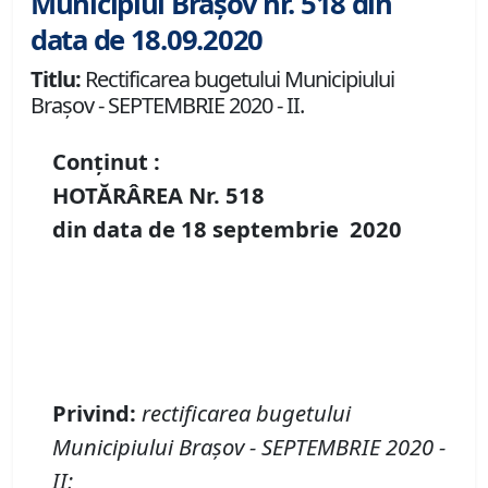
Municipiul Brașov nr. 518 din
data de 18.09.2020
Titlu:
Rectificarea bugetului Municipiului
Braşov - SEPTEMBRIE 2020 - II.
Conținut :
HOTĂRÂREA Nr.
518
din data de
18 septembrie
20
20
P
rivind
:
rectificarea
bugetului
Municipiului Braşov
- SEPTEMBRIE 2020 -
II
;