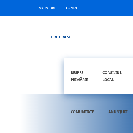
ANUNȚURI
CONTACT
PROGRAM
DESPRE
CONSILIUL
PRIMĂRIE
LOCAL
COMUNITATE
ANUNȚURI