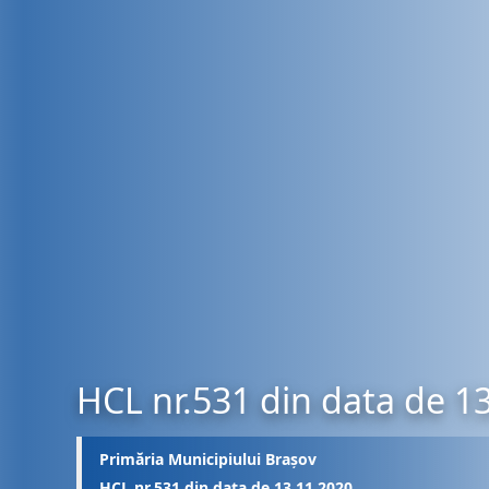
HCL nr.531 din data de 1
Primăria Municipiului Brașov
HCL nr.531 din data de 13.11.2020