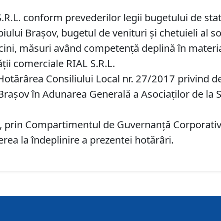
 S.R.L. conform prevederilor legii bugetului de st
ului Braşov, bugetul de venituri şi chetuieli al soc
sarcini, măsuri având competenţă deplină în materia
ţii comerciale RIAL S.R.L.
otărârea Consiliului Local nr. 27/2017 privind d
Braşov în Adunarea Generală a Asociaţilor de la S.C
, prin Compartimentul de Guvernanţă Corporativă,
ea la îndeplinire a prezentei hotărâri.