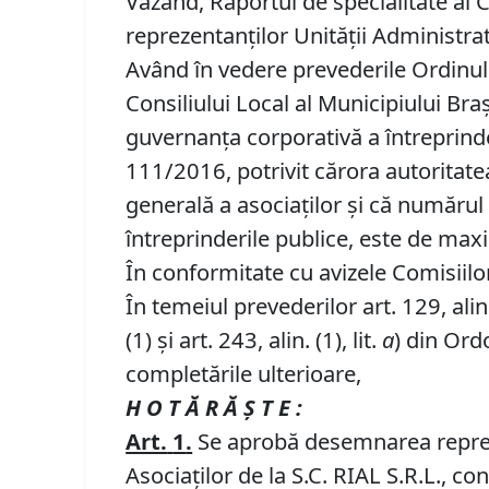
Văzând, Raportul de specialitate a
reprezentanţilor Unităţii Administrat
Având în vedere prevederile Ordinulu
Consiliului Local al Municipiului Braşov
guvernanţa corporativă a întreprinde
111/2016, potrivit cărora autoritat
generală a asociaţilor şi că numărul 
întreprinderile publice, este de m
În conformitate cu avizele Comisiilor 
În temeiul prevederilor art. 129, alin. (
(1) și art. 243, alin. (1), lit.
a
) din Ord
completările ulterioare,
H O T Ă R Ă Ş T E :
Art.
1
.
Se aprobă desemnarea repreze
Asociaţilor de la S.C. RIAL S.R.L., c