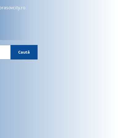
brasovcity.ro
Caută