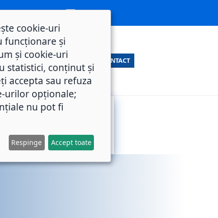
ește cookie-uri
 funcționare și
um și cookie-uri
CONTACT
statistici, conținut și
ți accepta sau refuza
e-urilor opționale;
nțiale nu pot fi
SERVICII
M.O.L.
PUBLICE
Respinge
Accept toate