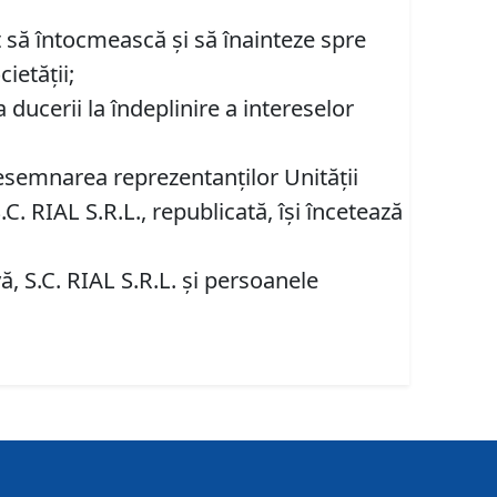
at să întocmească şi să înainteze spre
ietăţii;
 ducerii la îndeplinire a intereselor
esemnarea reprezentanţilor Unităţii
. RIAL S.R.L., republicată, îşi încetează
 S.C. RIAL S.R.L. şi persoanele