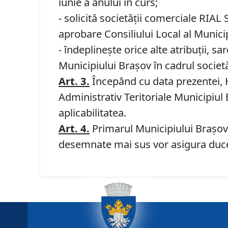
iunie a anului în curs;
- solicită societăţii comerciale RIAL
aprobare Consiliului Local al Municipi
- îndeplineşte orice alte atribuţii, 
Municipiului Braşov în cadrul societă
Art. 3.
Începând cu data prezentei, H
Administrativ Teritoriale Municipiul 
aplicabilitatea.
Art. 4.
Primarul Municipiului Braşov
desemnate mai sus vor asigura ducer