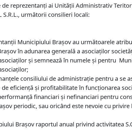
 de reprezentanţi ai Unităţii Administrativ Terito
 S.R.L., următorii consilieri locali:
ntanţii Municipiului Braşov au următoarele atribuţ
 Braşov în adunarea generală a asociaţilor societă
 asociaţilor şi semnează în numele şi pentru Munic
sociaţilor;
anţele consiliului de administraţie pentru a se a
de eficienţă şi profitabilitate în funcţionarea soci
performanţă financiari şi nefinanciari pentru cons
şov periodic, sau oricând este nevoie cu privire l
piului Braşov raportul anual privind activitatea S.C.