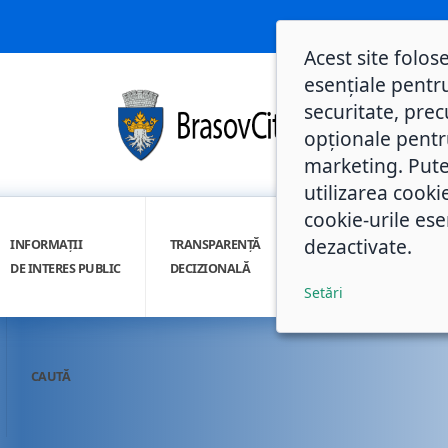
Acest site folos
esențiale pentru
securitate, prec
opționale pentru 
marketing. Pute
utilizarea cooki
cookie-urile ese
dezactivate.
INFORMAȚII
TRANSPARENȚĂ
INTEGRITATE
DE INTERES PUBLIC
DECIZIONALĂ
INSTITUȚIONALĂ
Setări
CAUTĂ