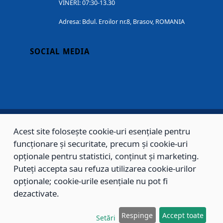
VINERI: 07:30-13.30
Adresa: Bdul. Eroilor nr.8, Brasov, ROMANIA
SOCIAL MEDIA
Acest site folosește cookie-uri esențiale pentru
Copyright © 2002 - 2026 - PRIMĂRIA MUNICIPIULUI BRAȘOV, toate drepturile
funcționare și securitate, precum și cookie-uri
rezervate.
opționale pentru statistici, conținut și marketing.
Puteți accepta sau refuza utilizarea cookie-urilor
Sitemap
Contact
opționale; cookie-urile esențiale nu pot fi
dezactivate.
Respinge
Accept toate
Setări