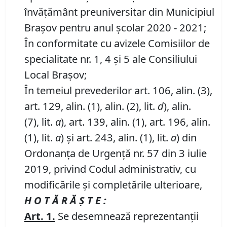
învăţământ preuniversitar din Municipiul
Braşov pentru anul şcolar 2020 - 2021;
În conformitate cu avizele Comisiilor de
specialitate nr. 1, 4 și 5 ale Consiliului
Local Brașov;
În temeiul prevederilor art. 106, alin. (3),
art. 129, alin. (1), alin. (2), lit.
d
), alin.
(7), lit.
a
), art. 139, alin. (1), art. 196, alin.
(1), lit.
a
) și art. 243, alin. (1), lit.
a
) din
Ordonanța de Urgență nr. 57 din 3 iulie
2019, privind Codul administrativ, cu
modificările și completările ulterioare,
H O T Ă R Ă Ş T E :
Art.
1
.
Se desemnează reprezentanţii