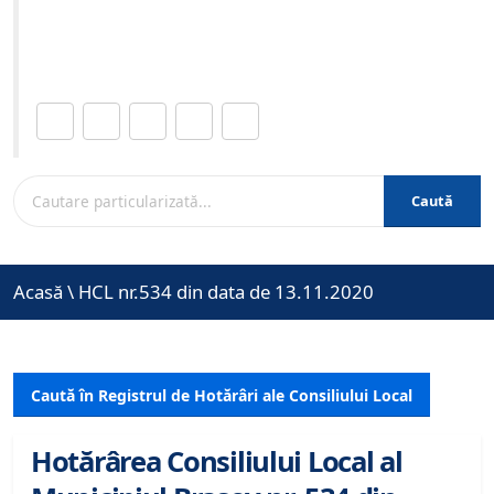
Site-ul oficial al Primariei Municipiului Brasov /
www.brasovcity.ro
Distribuie această pagină.
Caută
Acasă
\
HCL nr.534 din data de 13.11.2020
Caută în Registrul de Hotărâri ale Consiliului Local
Hotărârea Consiliului Local al