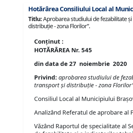
Hotărârea Consiliului Local al Munic
Titlu:
Aprobarea studiului de fezabilitate și
distribuție - zona Florilor”.
Conținut :
HOTĂRÂREA
Nr.
545
din data de
27 noiembrie
20
20
Privind
:
aprobarea
studiului de fezab
transport și distribuție - zona Florilor
Consiliul Local al Municipiului Brașo
Analizând Referatul de aprobare al Pr
Văzând Raportul de specialitate al S