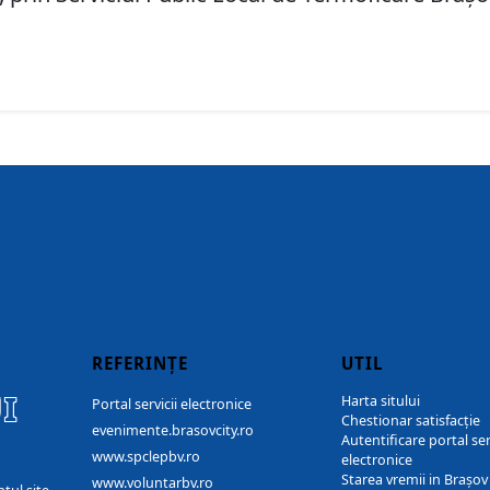
REFERINȚE
UTIL
I
Harta sitului
Portal servicii electronice
Chestionar satisfacție
evenimente.brasovcity.ro
Autentificare portal ser
www.spclepbv.ro
electronice
Starea vremii in Brașov
www.voluntarbv.ro