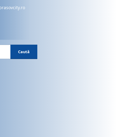
brasovcity.ro
Caută