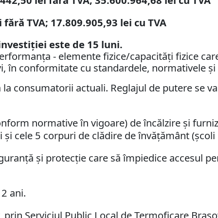
442,50 lei f
ă
r
ă
TVA; 35.600.964,68 lei cu TVA
 f
ă
r
ă
TVA; 17.809.905,93 lei cu TVA
nvestiției este de 15 luni.
erformanța - elemente fizice/capacități fizice care
tivi, în conformitate cu standardele, normativele ș
la consumatorii actuali. Reglajul de putere se va f
onform normative în vigoare) de încălzire și furn
și cele 5 corpuri de clădire de învățământ (școli 
iguranță și protecție care să împiedice accesul pe
2 ani.
 prin Serviciul Public Local de Termoficare Brașov