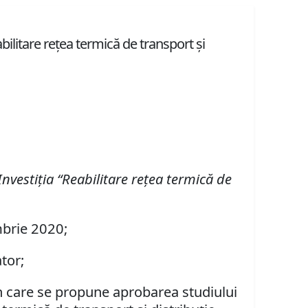
bilitare rețea termică de transport și
Investi
ț
ia
“Reabilitare re
țea termică de
mbrie 2020;
tor;
in care se propune aprobarea studiului