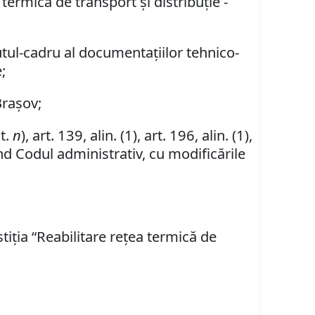
 termică de transport și distribuție -
utul-cadru al documentaţiilor tehnico-
;
Brașov;
it.
n
), art. 139, alin. (1), art. 196, alin. (1),
nd Codul administrativ, cu modificările
tiția “Reabilitare rețea termică de