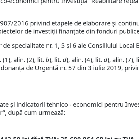
nico-economici pentru Investiția “Reabilitare rețea
 907/2016 privind etapele de elaborare şi conţin
ctelor de investiţii finanţate din fonduri publice
de specialitate nr. 1, 5 și 6 ale Consiliului Local 
1), alin. (2), lit.
b
), lit.
d
), alin. (4), lit.
d
), alin. (7), l
rdonanța de Urgență nr. 57 din 3 iulie 2019, privi
ate și indicatorii tehnico - economici pentru Inves
ilor”, după cum urmează: