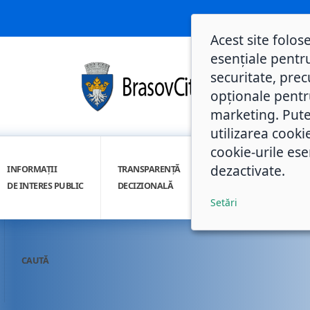
Acest site folos
esențiale pentru
securitate, prec
opționale pentru 
marketing. Pute
utilizarea cooki
cookie-urile ese
dezactivate.
INFORMAȚII
TRANSPARENȚĂ
INTEGRITATE
DE INTERES PUBLIC
DECIZIONALĂ
INSTITUȚIONALĂ
Setări
CAUTĂ