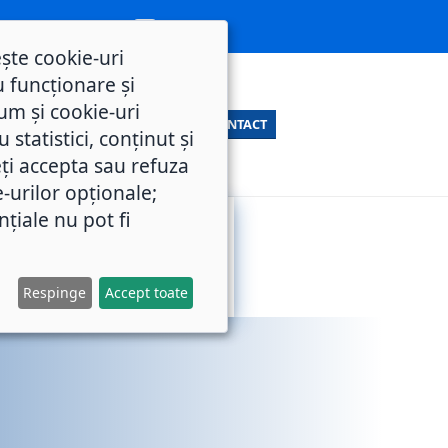
ește cookie-uri
 funcționare și
um și cookie-uri
CONTACT
statistici, conținut și
ți accepta sau refuza
e-urilor opționale;
nțiale nu pot fi
SERVICII
M.O.L.
PUBLICE
Respinge
Accept toate