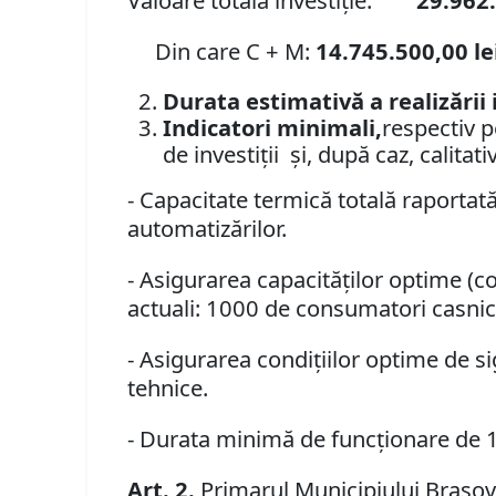
Valoare totală investiție:
29.962.
Din care C + M:
14.745.500,00 lei
Durata estimativă a realizării i
Indicatori minimali,
respectiv p
de investiții și, după caz, calita
- Capacitate termică totală raportată 
automatizărilor.
- Asigurarea capacităților optime (c
actuali: 1000 de consumatori casnici 
- Asigurarea condițiilor optime de s
tehnice.
- Durata minimă de funcționare de 1
Art.
2
.
Primarul Municipiului Braşov,