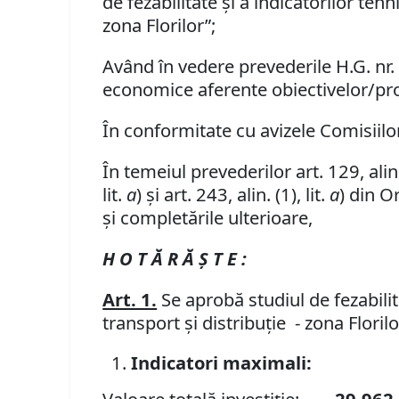
de fezabilitate și a indicatorilor teh
zona Florilor”;
Având în vedere prevederile H.G. nr.
economice aferente obiectivelor/proie
În conformitate cu avizele Comisiilor 
În temeiul prevederilor art. 129, alin. (
lit.
a
) și art. 243, alin. (1), lit.
a
) din O
și completările ulterioare,
H O T Ă R Ă Ş T E :
Art. 1.
Se aprobă studiul de fezabilit
transport și distribuție - zona Flor
Indicatori maximali: