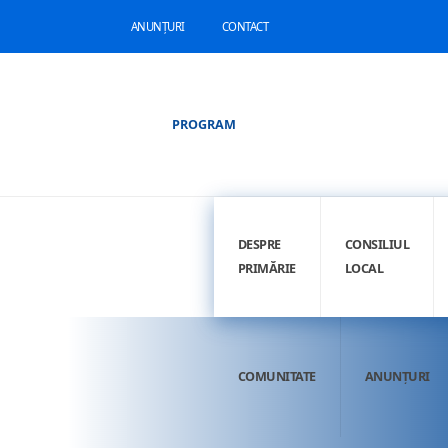
ANUNȚURI
CONTACT
PROGRAM
DESPRE
CONSILIUL
PRIMĂRIE
LOCAL
COMUNITATE
ANUNȚURI