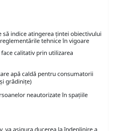
 să indice atingerea țintei obiectivului
i reglementările tehnice în vigoare
ace calitativ prin utilizarea
izare apă caldă pentru consumatorii
și grădinițe)
rsoanelor neautorizate în spațiile
, va asigura ducerea la îndeplinire a