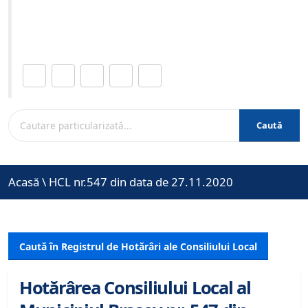
Site-ul oficial al Primariei Municipiului Brasov /
www.brasovcity.ro
Distribuie această pagină.
Caută
Acasă
\
HCL nr.547 din data de 27.11.2020
Caută în Registrul de Hotărâri ale Consiliului Local
Hotărârea Consiliului Local al