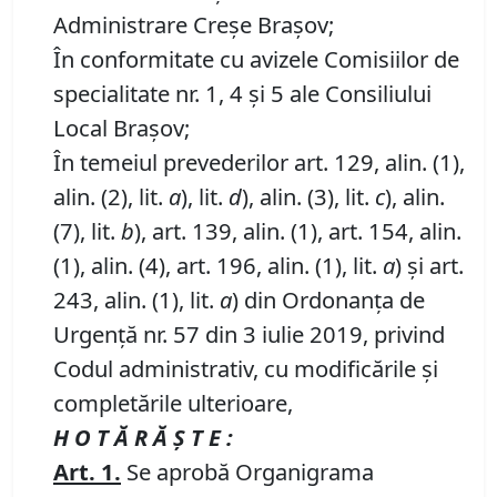
Administrare Creșe Brașov;
În conformitate cu avizele Comisiilor de
specialitate nr. 1, 4 și 5 ale Consiliului
Local Brașov;
În temeiul prevederilor art. 129, alin. (1),
alin. (2), lit.
a
), lit.
d
), alin. (3), lit.
c
), alin.
(7), lit.
b
), art. 139, alin. (1), art. 154, alin.
(1), alin. (4), art. 196, alin. (1), lit.
a
) și art.
243, alin. (1), lit.
a
) din Ordonanța de
Urgență nr. 57 din 3 iulie 2019, privind
Codul administrativ, cu modificările și
completările ulterioare,
H O T Ă R Ă Ş T E :
Art.
1.
Se aprobă Organigrama