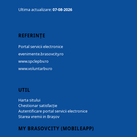
Ultima actualizare:
07-08-2026
REFERINȚE
Portal servicii electronice
evenimente.brasovcity.ro
www.spclepbv.ro
www.voluntarbv.ro
UTIL
Harta sitului
Chestionar satisfacție
Autentificare portal servicii electronice
Starea vremii in Brașov
MY BRASOVCITY (MOBILEAPP)