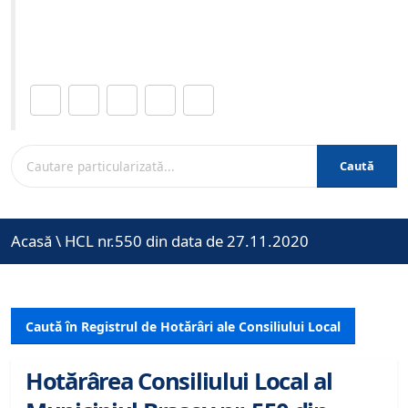
Site-ul oficial al Primariei Municipiului Brasov /
www.brasovcity.ro
Distribuie această pagină.
Caută
Acasă
\
HCL nr.550 din data de 27.11.2020
Caută în Registrul de Hotărâri ale Consiliului Local
Hotărârea Consiliului Local al