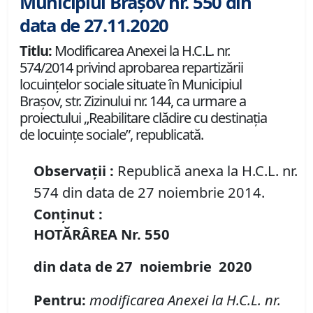
Municipiul Brașov nr. 550 din
data de 27.11.2020
Titlu:
Modificarea Anexei la H.C.L. nr.
574/2014 privind aprobarea repartizării
locuinţelor sociale situate în Municipiul
Braşov, str. Zizinului nr. 144, ca urmare a
proiectului „Reabilitare clădire cu destinaţia
de locuinţe sociale”, republicată.
Observații :
Republică anexa la H.C.L. nr.
574 din data de 27 noiembrie 2014.
Conținut :
HOTĂRÂREA
Nr.
550
din data de
27 noiembrie
20
20
Pentru
:
modificarea Anexei la H.C.L. nr.