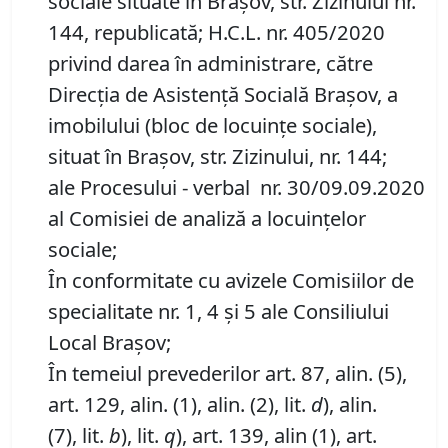
sociale situate în Brașov, str. Zizinului nr.
144, republicată; H.C.L. nr. 405/2020
privind darea în administrare, către
Direcția de Asistenţă Socială Brașov, a
imobilului (bloc de locuinţe sociale),
situat în Brașov, str. Zizinului, nr. 144;
ale Procesului - verbal nr. 30/09.09.2020
al Comisiei de analiză a locuințelor
sociale;
În conformitate cu avizele Comisiilor de
specialitate nr. 1, 4 și 5 ale Consiliului
Local Brașov;
În temeiul prevederilor art. 87, alin. (5),
art. 129, alin. (1), alin. (2), lit.
d
), alin.
(7), lit.
b
), lit.
q
), art. 139, alin (1), art.