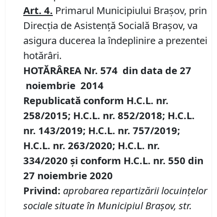
Art. 4.
Primarul Municipiului Braşov, prin
Direcţia de Asistenţă Socială Braşov, va
asigura ducerea la îndeplinire a prezentei
hotărâri.
HOTĂRÂREA
Nr.
574
din data
d
e
27
noiembrie
20
14
Republicată conform H.C.L. nr.
258/2015
;
H.C.L. nr. 852/2018
; H.C.L.
nr. 143/2019
; H.C.L. nr. 757/2019;
H.C.L. nr. 263/2020; H.C.L. nr.
334/2020
şi conform
H.C.L. nr.
550
din
27 noiembrie 2020
Privind:
aprobarea repartizării locuinţelor
sociale situate în Municipiul Braşov, str.