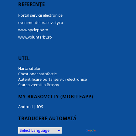
REFERINȚE
Portal servicii electronice
evenimente.brasovcity.ro
www.spclepbv.ro
www.voluntarbv.ro
UTIL
Harta sitului
Chestionar satisfacție
Autentificare portal servicii electronice
Starea vremii in Brașov
MY BRASOVCITY (MOBILEAPP)
Android
|
IOS
TRADUCERE AUTOMATĂ
Powered by
Translate