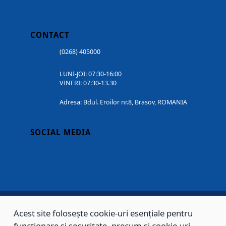
CONTACT
(0268) 405000
LUNI-JOI: 07:30-16:00
VINERI: 07:30-13.30
Adresa: Bdul. Eroilor nr.8, Brasov, ROMANIA
SOCIAL MEDIA
Acest site folosește cookie-uri esențiale pentru
Copyright © 2002 - 2026 - PRIMĂRIA MUNICIPIULUI BRAȘOV, toate drepturile
funcționare și securitate, precum și cookie-uri