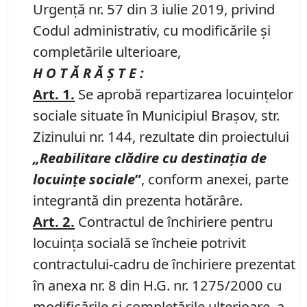
Urgență nr. 57 din 3 iulie 2019, privind
Codul administrativ, cu modificările și
completările ulterioare,
H O T Ă R Ă Ş T E :
Art. 1.
Se aprobă repartizarea locuinţelor
sociale situate în Municipiul Braşov, str.
Zizinului nr. 144, rezultate din proiectului
„
Reabilitare clădire cu destinaţia de
locuinţe sociale
”
, conform anexei, parte
integrantă din prezenta hotărâre.
Art. 2.
Contractul de închiriere pentru
locuinţa socială se încheie potrivit
contractului-cadru de închiriere prezentat
în anexa nr. 8 din H.G. nr. 1275/2000 cu
modificările şi completările ulterioare, a