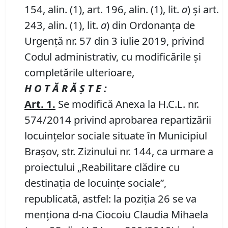
154, alin. (1), art. 196, alin. (1), lit.
a
) și art.
243, alin. (1), lit.
a
) din Ordonanța de
Urgență nr. 57 din 3 iulie 2019, privind
Codul administrativ, cu modificările și
completările ulterioare,
H O T Ă R Ă Ş T E :
Art.
1.
Se modifică Anexa la H.C.L. nr.
574/2014 privind aprobarea repartizării
locuinţelor sociale situate în Municipiul
Braşov, str. Zizinului nr. 144, ca urmare a
proiectului „Reabilitare clădire cu
destinaţia de locuinţe sociale”,
republicată, astfel: la poziţia 26 se va
menţiona d-na Ciocoiu Claudia Mihaela