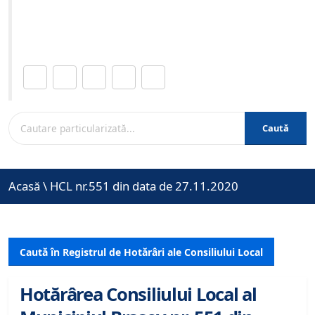
Site-ul oficial al Primariei Municipiului Brasov /
www.brasovcity.ro
Distribuie această pagină.
Caută
Acasă
\
HCL nr.551 din data de 27.11.2020
Caută în Registrul de Hotărâri ale Consiliului Local
Hotărârea Consiliului Local al