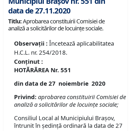
Municipiul Brașov nr. 551 din
data de 27.11.2020
Titlu:
Aprobarea constituirii Comisiei de
analiză a solicitărilor de locuinţe sociale.
Observații :
Încetează aplicabilitatea
H.C.L. nr. 254/2018.
Conținut :
HOTĂRÂREA
Nr.
551
din data de
27 noiembrie
20
20
Privind
:
aprobarea constituirii Comisiei de
analiză a solicitărilor de locuinţe sociale
;
Consiliul Local al Municipiului Brașov,
întrunit în ședință ordinară la data de 27