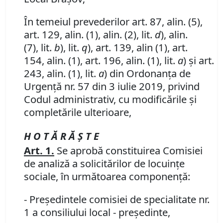
În temeiul prevederilor art. 87, alin. (5),
art. 129, alin. (1), alin. (2), lit.
d
), alin.
(7), lit.
b
), lit.
q
), art. 139, alin (1), art.
154, alin. (1), art. 196, alin. (1), lit.
a
) și art.
243, alin. (1), lit.
a
) din Ordonanța de
Urgență nr. 57 din 3 iulie 2019, privind
Codul administrativ, cu modificările și
completările ulterioare,
H O T Ă R Ă Ş T E
Art. 1
.
Se aprobă constituirea Comisiei
de analiză a solicitărilor de locuinţe
sociale, în următoarea componență:
- Președintele comisiei de specialitate nr.
1 a consiliului local - președinte,