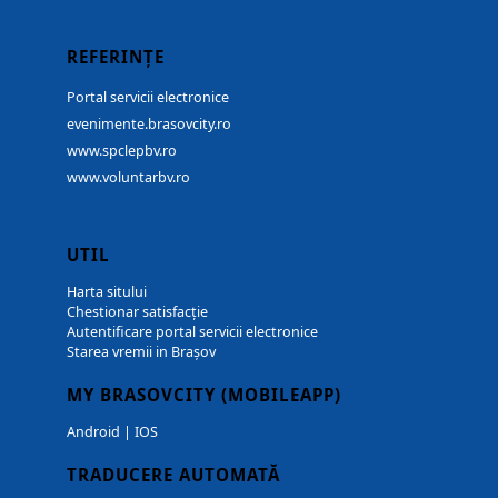
REFERINȚE
Portal servicii electronice
evenimente.brasovcity.ro
www.spclepbv.ro
www.voluntarbv.ro
UTIL
Harta sitului
Chestionar satisfacție
Autentificare portal servicii electronice
Starea vremii in Brașov
MY BRASOVCITY (MOBILEAPP)
Android
|
IOS
TRADUCERE AUTOMATĂ