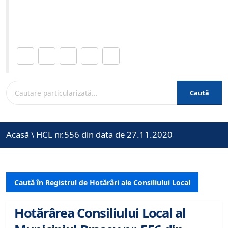
Site-ul oficial al Primariei Municipiului Brasov /
www.brasovcity.ro
Distribuie această pagină.
Caută
Acasă
\
HCL nr.556 din data de 27.11.2020
Caută în Registrul de Hotărâri ale Consiliului Local
Hotărârea Consiliului Local al