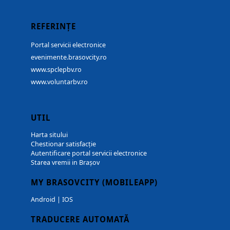
REFERINȚE
Portal servicii electronice
evenimente.brasovcity.ro
www.spclepbv.ro
www.voluntarbv.ro
UTIL
Harta sitului
Chestionar satisfacție
Autentificare portal servicii electronice
Starea vremii in Brașov
MY BRASOVCITY (MOBILEAPP)
Android
|
IOS
TRADUCERE AUTOMATĂ