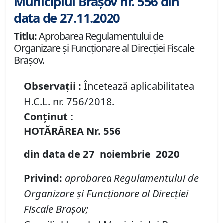
Municipiul Brașov nr. 556 din
data de 27.11.2020
Titlu:
Aprobarea Regulamentului de
Organizare și Funcționare al Direcției Fiscale
Brașov.
Observații :
Încetează aplicabilitatea
H.C.L. nr. 756/2018.
Conținut :
HOTĂRÂREA
Nr.
556
din data de
27 noiembrie
20
20
Privind:
aprobarea Regulamentului de
Organizare și Funcționare al Direcției
Fiscale Brașov
;