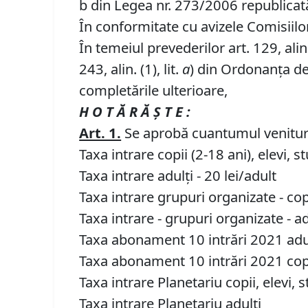
b din Legea nr. 273/2006 republicată,
În conformitate cu avizele Comisiilor 
În temeiul prevederilor art. 129, alin. (
243, alin. (1), lit.
a
) din Ordonanța de 
completările ulterioare,
H O T Ă R Ă Ş T E :
Art. 1.
Se aprobă cuantumul venituril
Taxa intrare copii (2-18 ani), elevi,
Taxa intrare adulţi - 20 lei/adult
Taxa intrare grupuri organizate - 
Taxa intrare - grupuri orga
Taxa abonament 10 intrăr
Taxa abonament 10 intrăr
Taxa intrare Planetariu copii, elevi, 
Taxa intrare Planetari