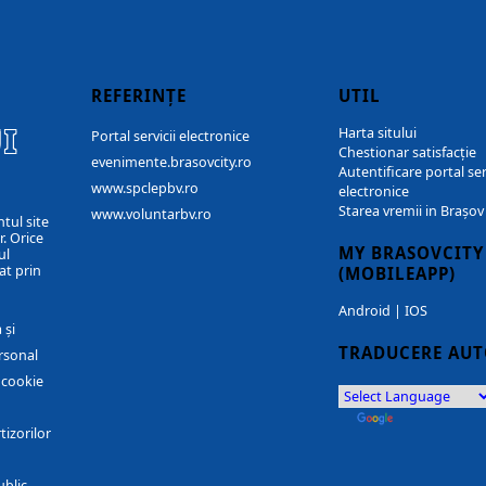
REFERINȚE
UTIL
I
Harta sitului
Portal servicii electronice
Chestionar satisfacție
evenimente.brasovcity.ro
Autentificare portal ser
www.spclepbv.ro
electronice
Starea vremii in Brașov
www.voluntarbv.ro
ntul site
. Orice
MY BRASOVCITY
ul
at prin
(MOBILEAPP)
Android
|
IOS
 și
TRADUCERE AU
rsonal
r cookie
by
Translate
tizorilor
ublic