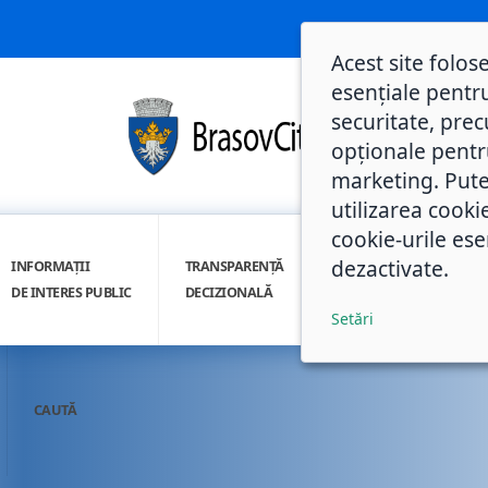
Acest site folos
esențiale pentru
securitate, prec
opționale pentru 
marketing. Pute
utilizarea cooki
cookie-urile ese
dezactivate.
INFORMAȚII
TRANSPARENȚĂ
INTEGRITATE
DE INTERES PUBLIC
DECIZIONALĂ
INSTITUȚIONALĂ
Setări
CAUTĂ