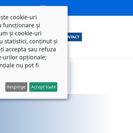
ește cookie-uri
 funcționare și
um și cookie-uri
CONTACT
statistici, conținut și
ți accepta sau refuza
e-urilor opționale;
nțiale nu pot fi
SERVICII
M.O.L.
PUBLICE
Respinge
Accept toate