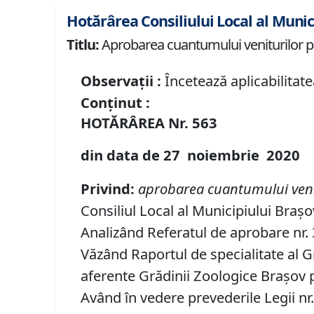
Hotărârea Consiliului Local al Munic
Titlu:
Aprobarea cuantumului veniturilor pr
Observații :
Încetează aplicabilitate
Conținut :
HOTĂRÂREA
Nr.
563
din data de
27 noiembrie
20
20
Privind
:
aprobarea
cuantumului veni
Consiliul Local al Municipiului Brașo
Analizând Referatul de aprobare nr. 3
Văzând Raportul de specialitate al G
aferente Grădinii Zoologice Braşov 
Având în vedere prevederile Legii nr. 1