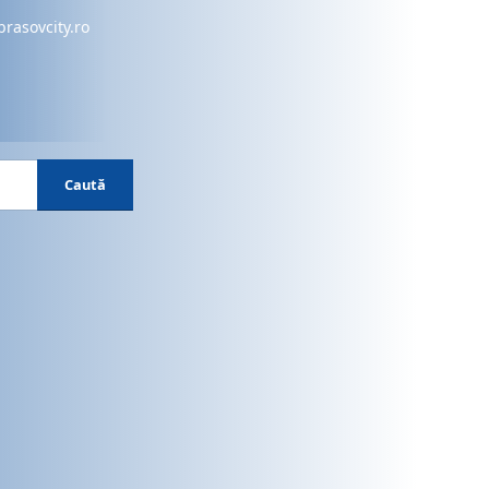
brasovcity.ro
Caută