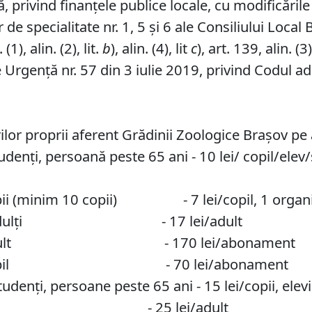
 privind finanţele publice locale, cu modificările 
de specialitate nr. 1, 5 și 6 ale Consiliului Local 
1), alin. (2), lit.
b
), alin. (4), lit
c
), art. 139, alin. (3)
Urgență nr. 57 din 3 iulie 2019, privind Codul adm
or proprii aferent Grădinii Zoologice Braşov pe 
 studenţi, persoană peste 65 ani - 10 lei/ copil/e
copii (minim 10 copii) - 7 lei/copil, 1 organi
nizate - adulţi - 17 lei/adult
i 2021 adult - 170 lei/abonament
i 2021 copil - 70 lei/abonament
studenți, persoane peste 65 ani - 15 lei/copii, ele
u adulți - 25 lei/adult