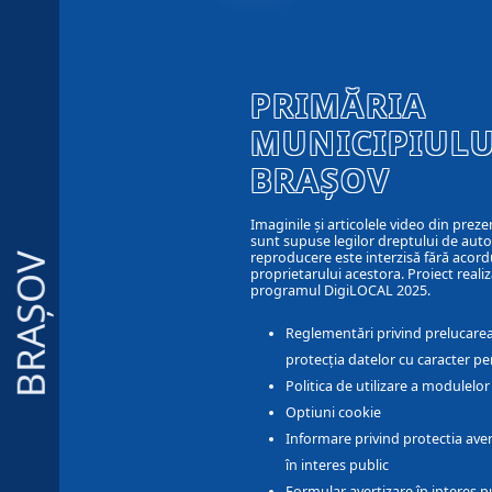
PRIMĂRIA
MUNICIPIULU
BRAȘOV
Imaginile și articolele video din preze
sunt supuse legilor dreptului de autor
reproducere este interzisă fără acord
BRAȘOV
proprietarului acestora. Proiect realiz
programul DigiLOCAL 2025.
Reglementări privind prelucarea
protecția datelor cu caracter pe
Politica de utilizare a modulelo
Optiuni cookie
Informare privind protectia aver
în interes public
Formular avertizare în interes p