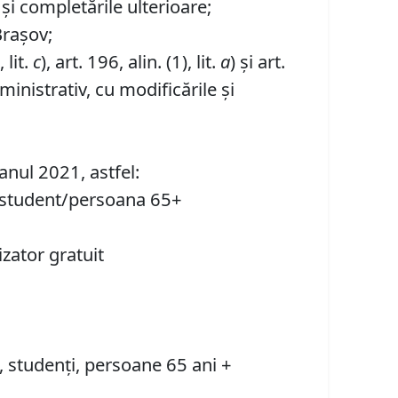
şi completările ulterioare;
Brașov;
, lit.
c
), art. 196, alin. (1), lit.
a
) și art.
inistrativ, cu modificările și
anul 2021, astfel:
lev/student/persoana 65+
zator gratuit
vi, studenți, persoane 65 ani +