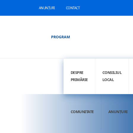
ANUNȚURI
CONTACT
PROGRAM
DESPRE
CONSILIUL
PRIMĂRIE
LOCAL
COMUNITATE
ANUNȚURI