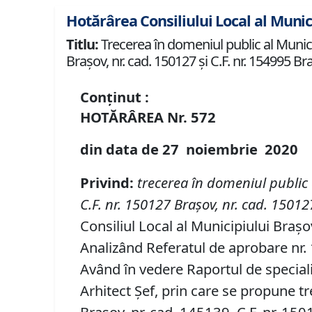
Hotărârea Consiliului Local al Munic
Titlu:
Trecerea în domeniul public al Municipi
Brașov, nr. cad. 150127 și C.F. nr. 154995 Br
Conținut :
HOTĂRÂREA
Nr.
572
din data de
27 noiembrie
20
20
P
rivind
:
t
recerea în domeniul public 
C
.
F
.
nr. 150127 Brașov
,
nr. cad. 15012
Consiliul Local al Municipiului Brașo
Analizând Referatul de aprobare nr. 1
Având în vedere Raportul de speciali
Arhitect Șef, prin care se propune tr