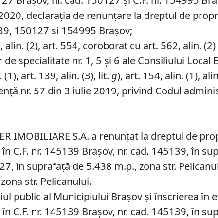
127 Brașov, nr. cad. 150127 și C.F. nr. 154995 Br
020, declarația de renunțare la dreptul de propri
139, 150127 și 154995 Brașov;
lin. (2), art. 554, coroborat cu art. 562, alin. (2) ș
de specialitate nr. 1, 5 și 6 ale Consiliului Local 
1), art. 139, alin. (3), lit.
g
), art. 154, alin. (1), alin
ță nr. 57 din 3 iulie 2019, privind Codul administ
ER IMOBILIARE S.A. a renunțat la dreptul de pro
e în C.F. nr. 145139 Brașov, nr. cad. 145139, în su
27, în suprafață de 5.438 m.p., zona str. Pelicanulu
ona str. Pelicanului.
l public al Municipiului Braşov şi înscrierea în e
e în C.F. nr. 145139 Brașov, nr. cad. 145139, în su