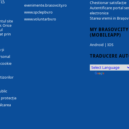
Chestionar satisfacție
evenimente.brasovcity.ro
Autentificare portal ser
www.spclepbv.ro
electronice
Starea vremii in Brașov
www.voluntarbv.ro
ntul site
. Orice
MY BRASOVCITY
ul
at prin
(MOBILEAPP)
Android
|
IOS
 și
TRADUCERE AU
rsonal
r cookie
by
Translate
tizorilor
ublic
 protecția
ălcarea