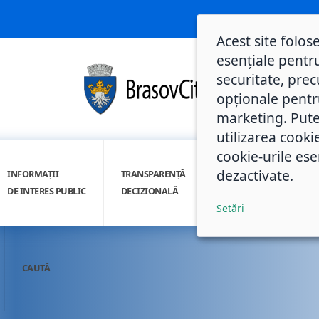
Acest site folos
esențiale pentru
securitate, prec
opționale pentru 
marketing. Pute
utilizarea cooki
cookie-urile ese
dezactivate.
INFORMAȚII
TRANSPARENȚĂ
INTEGRITATE
DE INTERES PUBLIC
DECIZIONALĂ
INSTITUȚIONALĂ
Setări
CAUTĂ