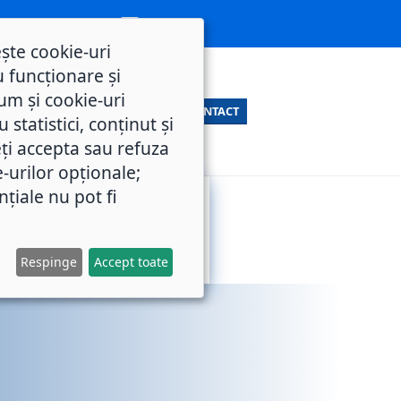
ește cookie-uri
 funcționare și
um și cookie-uri
CONTACT
statistici, conținut și
ți accepta sau refuza
e-urilor opționale;
nțiale nu pot fi
SERVICII
M.O.L.
PUBLICE
Respinge
Accept toate