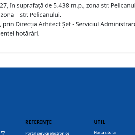
27, în suprafață de 5.438 m.p., zona str. Pelicanulu
zona str. Pelicanului.
 prin Direcţia Arhitect Şef - Serviciul Administr
entei hotărâri.
REFERINȚE
UTIL
I
Harta sitului
Portal servicii electronice