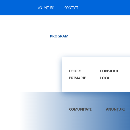
ANUNȚURI
CONTACT
PROGRAM
DESPRE
CONSILIUL
PRIMĂRIE
LOCAL
COMUNITATE
ANUNȚURI