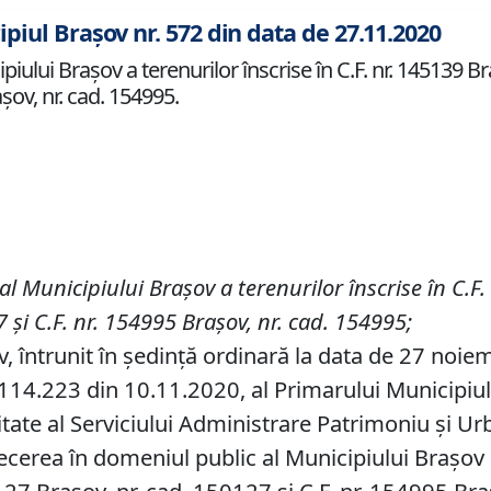
ipiul Brașov nr. 572 din data de 27.11.2020
ului Braşov a terenurilor înscrise în C.F. nr. 145139 Bra
așov, nr. cad. 154995.
al Municipiului Braşov a terenu
rilor
înscris
e
în
C
.
F
.
7 și C
.
F
.
nr. 154995 Brașov, nr.
cad. 154995;
v, întrunit în ședință ordinară la data de 27 noie
14.223 din 10.11.2020, al Primarului Municipiului 
tate al Serviciului Administrare Patrimoniu şi Ur
ecerea în domeniul public al Municipiului Braşov a