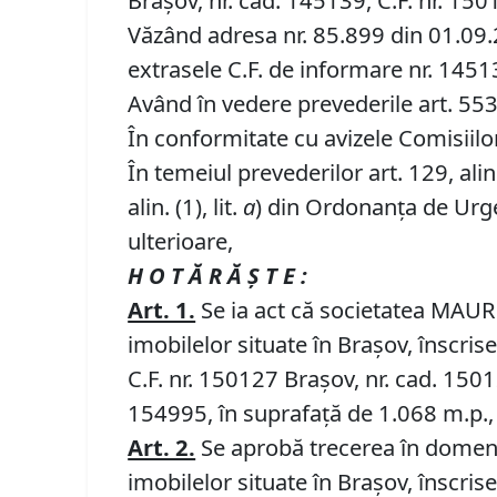
Brașov, nr. cad. 145139, C.F. nr. 150
Văzând adresa nr. 85.899 din 01.09.2
extrasele C.F. de informare nr. 145
Având în vedere prevederile art. 553, a
În conformitate cu avizele Comisiilor 
În temeiul prevederilor art. 129, alin. (
alin. (1), lit.
a
) din Ordonanța de Urgen
ulterioare,
H O T Ă R Ă Ş T E :
Art. 1.
Se ia act că societatea MAUR
imobilelor situate în Braşov, înscris
C.F. nr. 150127 Brașov, nr. cad. 1501
154995, în suprafață de 1.068 m.p., z
Art. 2.
Se aprobă trecerea în domeniu
imobilelor situate în Braşov, înscris