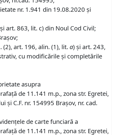
așov, nr.cad. 154995;
etate nr. 1.941 din 19.08.2020 și
i art. 863, lit. c) din Noul Cod Civil;
Brașov;
. (2), art. 196, alin. (1), lit.
a
) și art. 243,
rativ, cu modificările și completările
prietate asupra
prafață de 11.141 m.p., zona str. Egretei,
i și C.F. nr. 154995 Brașov, nr. cad.
videnţele de carte funciară a
prafață de 11.141 m.p., zona str. Egretei,