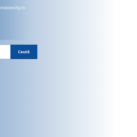
brasovcity.ro
Caută