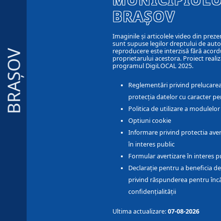
BRAȘOV
Imaginile și articolele video din preze
sunt supuse legilor dreptului de autor
reproducere este interzisă fără acord
BRAȘOV
proprietarului acestora. Proiect realiz
programul DigiLOCAL 2025.
Reglementări privind prelucarea
protecția datelor cu caracter pe
Politica de utilizare a modulelo
Optiuni cookie
Informare privind protectia aver
în interes public
Formular avertizare în interes p
Declarație pentru a beneficia de
privind răspunderea pentru înc
confidențialității
Ultima actualizare:
07-08-2026