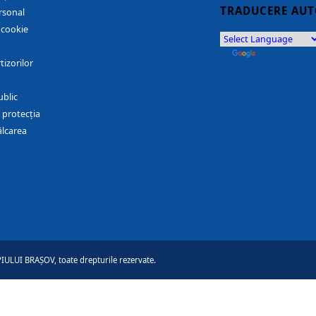
TRADUCERE AU
rsonal
r cookie
by
Translate
tizorilor
ublic
 protecția
ălcarea
ULUI BRAȘOV, toate drepturile rezervate.