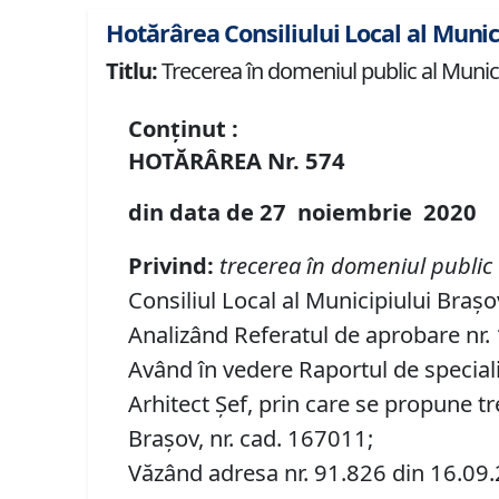
Hotărârea Consiliului Local al Munic
Titlu:
Trecerea în domeniul public al Municip
Conținut :
HOTĂRÂREA
Nr.
574
din data de
27 noiembrie
20
20
P
rivind
:
t
recerea în domeniul public 
Consiliul Local al Municipiului Brașo
Analizând Referatul de aprobare nr. 1
Având în vedere Raportul de speciali
Arhitect Șef, prin care se propune tr
Brașov, nr. cad. 167011;
Văzând adresa nr. 91.826 din 16.09.2