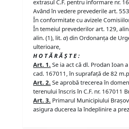
extrasul C.F. pentru informare nr. 
Având în vedere prevederile art. 553, a
În conformitate cu avizele Comisiilor 
În temeiul prevederilor art. 129, alin. (
alin. (1), lit.
a
) din Ordonanța de Urgen
ulterioare,
H O T Ă R Ă Ş T E :
Art. 1.
Se ia act că dl. Prodan Ioan a
cad. 167011, în suprafață de 82 m.p.,
Art. 2.
Se aprobă trecerea în domeniu
terenului înscris în C.F. nr. 167011 B
Art.
3.
Primarul Municipiului Braşov,
asigura ducerea la îndeplinire a prez