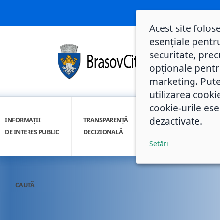
Acest site folos
esențiale pentru
securitate, prec
opționale pentru 
marketing. Pute
utilizarea cooki
cookie-urile ese
dezactivate.
INFORMAȚII
TRANSPARENȚĂ
INTEGRITATE
DE INTERES PUBLIC
DECIZIONALĂ
INSTITUȚIONALĂ
Setări
CAUTĂ