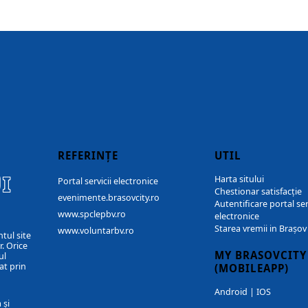
REFERINȚE
UTIL
I
Harta sitului
Portal servicii electronice
Chestionar satisfacție
evenimente.brasovcity.ro
Autentificare portal ser
www.spclepbv.ro
electronice
Starea vremii in Brașov
www.voluntarbv.ro
ntul site
. Orice
MY BRASOVCITY
ul
at prin
(MOBILEAPP)
Android
|
IOS
 și