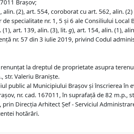
167011 Brașov;
lin. (2), art. 554, coroborat cu art. 562, alin. (2) ș
de specialitate nr. 1, 5 și 6 ale Consiliului Local 
1), art. 139, alin. (3), lit.
g
), art. 154, alin. (1), alin
ță nr. 57 din 3 iulie 2019, privind Codul administ
 renunțat la dreptul de proprietate asupra terenulu
 str. Valeriu Braniște.
l public al Municipiului Braşov şi înscrierea în e
rașov, nr. cad. 167011, în suprafață de 82 m.p., st
 prin Direcţia Arhitect Şef - Serviciul Administr
entei hotărâri.