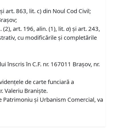
i art. 863, lit. c) din Noul Cod Civil;
Brașov;
. (2), art. 196, alin. (1), lit.
a
) și art. 243,
rativ, cu modificările și completările
i înscris în C.F. nr. 167011 Brașov, nr.
videnţele de carte funciară a
r. Valeriu Braniște.
are Patrimoniu şi Urbanism Comercial, va