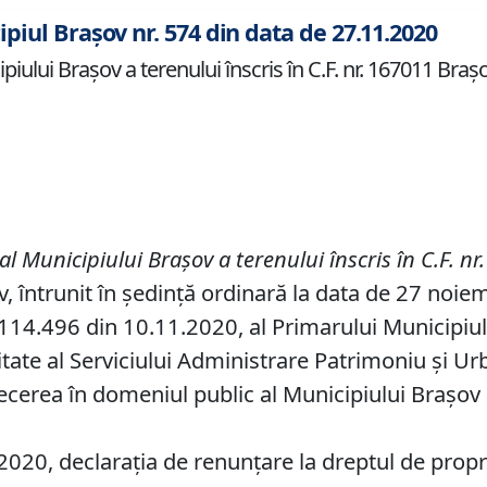
ipiul Brașov nr. 574 din data de 27.11.2020
iului Braşov a terenului înscris în C.F. nr. 167011 Brașo
al Municipiului Braşov a terenul
ui
înscris în
C
.
F
.
nr.
v, întrunit în ședință ordinară la data de 27 noie
14.496 din 10.11.2020, al Primarului Municipiului 
tate al Serviciului Administrare Patrimoniu şi Ur
ecerea în domeniul public al Municipiului Braşov a
020, declarația de renunțare la dreptul de propr