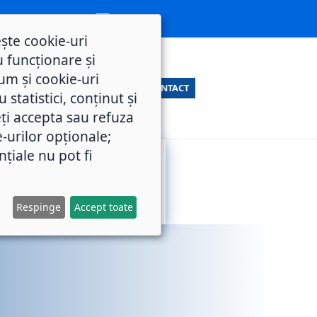
ește cookie-uri
 funcționare și
um și cookie-uri
CONTACT
statistici, conținut și
ți accepta sau refuza
e-urilor opționale;
nțiale nu pot fi
SERVICII
M.O.L.
PUBLICE
Respinge
Accept toate