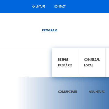
ANUNȚURI
CONTACT
PROGRAM
DESPRE
CONSILIUL
PRIMĂRIE
LOCAL
COMUNITATE
ANUNȚURI