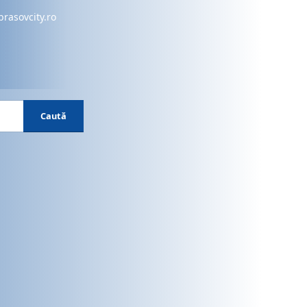
brasovcity.ro
Caută