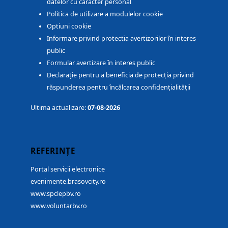
datelor cu caracter personal
Politica de utilizare a modulelor cookie
Optiuni cookie
Informare privind protectia avertizorilor în interes
public
Formular avertizare în interes public
Declarație pentru a beneficia de protecția privind
răspunderea pentru încălcarea confidențialității
Ultima actualizare:
07-08-2026
REFERINȚE
Portal servicii electronice
evenimente.brasovcity.ro
www.spclepbv.ro
www.voluntarbv.ro