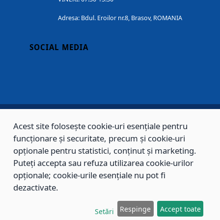
Adresa: Bdul. Eroilor nr.8, Brasov, ROMANIA
SOCIAL MEDIA
Acest site folosește cookie-uri esențiale pentru
Copyright © 2002 - 2026 - PRIMĂRIA MUNICIPIULUI BRAȘOV, toate drepturile
funcționare și securitate, precum și cookie-uri
rezervate.
opționale pentru statistici, conținut și marketing.
Puteți accepta sau refuza utilizarea cookie-urilor
Sitemap
Contact
opționale; cookie-urile esențiale nu pot fi
dezactivate.
Respinge
Accept toate
Setări