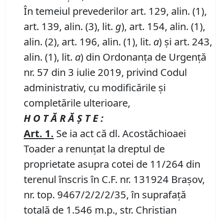
În temeiul prevederilor art. 129, alin. (1),
art. 139, alin. (3), lit.
g
), art. 154, alin. (1),
alin. (2), art. 196, alin. (1), lit.
a
) și art. 243,
alin. (1), lit.
a
) din Ordonanța de Urgență
nr. 57 din 3 iulie 2019, privind Codul
administrativ, cu modificările și
completările ulterioare,
H O T Ă R Ă Ş T E :
Art. 1.
Se ia act că dl. Acostăchioaei
Toader a renunțat la dreptul de
proprietate asupra cotei de 11/264 din
terenul înscris în C.F. nr. 131924 Brașov,
nr. top. 9467/2/2/2/35, în suprafață
totală de 1.546 m.p., str. Christian