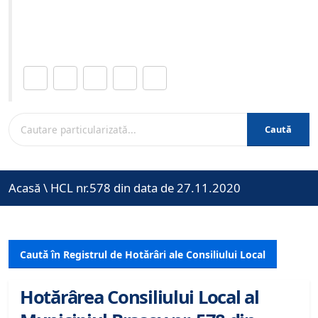
Site-ul oficial al Primariei Municipiului Brasov /
www.brasovcity.ro
Distribuie această pagină.
Caută
Acasă
\
HCL nr.578 din data de 27.11.2020
Caută în Registrul de Hotărâri ale Consiliului Local
Hotărârea Consiliului Local al