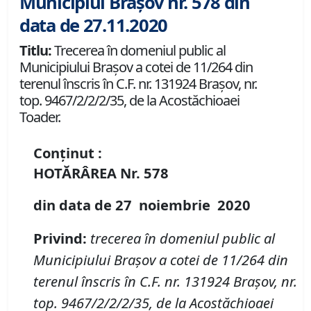
Municipiul Brașov nr. 578 din
data de 27.11.2020
Titlu:
Trecerea în domeniul public al
Municipiului Braşov a cotei de 11/264 din
terenul înscris în C.F. nr. 131924 Brașov, nr.
top. 9467/2/2/2/35, de la Acostăchioaei
Toader.
Conținut :
HOTĂRÂREA
Nr.
578
din data de
27 noiembrie
20
20
P
rivind
:
t
recerea în domeniul public al
Municipiului Braşov a
cotei de 11/264 din
terenul înscris în
C
.
F
.
nr. 131924 Brașov
,
nr.
top. 9467/2/2/2/35, de la Acostăchioaei