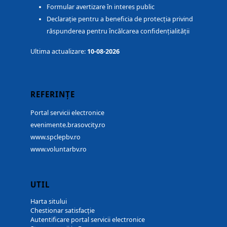
Formular avertizare în interes public
Declarație pentru a beneficia de protecția privind
răspunderea pentru încălcarea confidențialității
Ultima actualizare:
10-08-2026
REFERINȚE
Portal servicii electronice
evenimente.brasovcity.ro
www.spclepbv.ro
www.voluntarbv.ro
UTIL
Harta sitului
Chestionar satisfacție
Autentificare portal servicii electronice