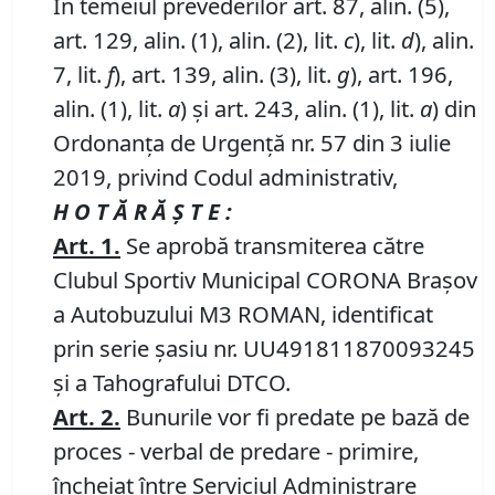
În temeiul prevederilor art. 87, alin. (5),
art. 129, alin. (1), alin. (2), lit.
c
), lit.
d
), alin.
7, lit.
f
), art. 139, alin. (3), lit.
g
), art. 196,
alin. (1), lit.
a
) și art. 243, alin. (1), lit.
a
) din
Ordonanța de Urgență nr. 57 din 3 iulie
2019, privind Codul administrativ,
H O T Ă R Ă Ş T E :
Art.
1
.
Se aprobă transmiterea către
Clubul Sportiv Municipal CORONA Braşov
a Autobuzului M3 ROMAN, identificat
prin serie şasiu nr. UU491811870093245
şi a Tahografului DTCO.
Art.
2
.
Bunurile vor fi predate pe bază de
proces - verbal de predare - primire,
încheiat între Serviciul Administrare