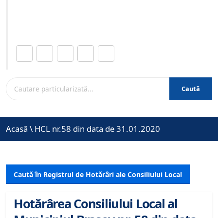
Site-ul oficial al Primariei Municipiului Brasov /
www.brasovcity.ro
Distribuie această pagină.
Caută
Acasă
\
HCL nr.58 din data de 31.01.2020
Caută în Registrul de Hotărâri ale Consiliului Local
Hotărârea Consiliului Local al