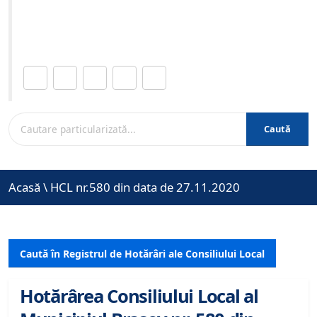
Site-ul oficial al Primariei Municipiului Brasov /
www.brasovcity.ro
Distribuie această pagină.
Caută
Acasă
\
HCL nr.580 din data de 27.11.2020
Caută în Registrul de Hotărâri ale Consiliului Local
Hotărârea Consiliului Local al