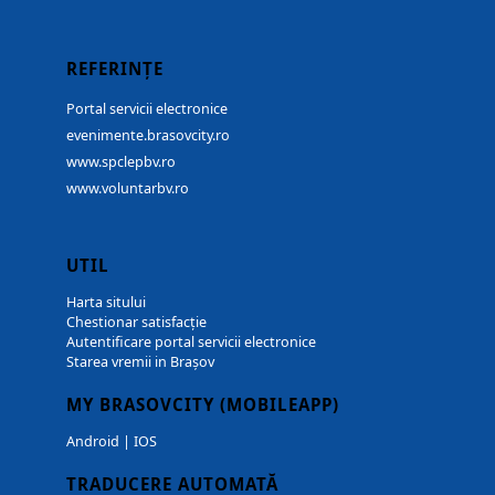
REFERINȚE
Portal servicii electronice
evenimente.brasovcity.ro
www.spclepbv.ro
www.voluntarbv.ro
UTIL
Harta sitului
Chestionar satisfacție
Autentificare portal servicii electronice
Starea vremii in Brașov
MY BRASOVCITY (MOBILEAPP)
Android
|
IOS
TRADUCERE AUTOMATĂ