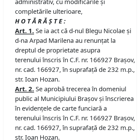
administrativ, cu modificările și
completările ulterioare,
H O T Ă R Ă Ş T E :
Art. 1.
Se ia act că d-nul Blegu Nicolae și
d-na Arpad Marilena au renunțat la
dreptul de proprietate asupra
terenului înscris în C.F. nr. 166927 Brașov,
nr. cad. 166927, în suprafață de 232 m.p.,
str. Ioan Hozan.
Art. 2.
Se aprobă trecerea în domeniul
public al Municipiului Braşov şi înscrierea
în evidenţele de carte funciară a
terenului înscris în C.F. nr. 166927 Brașov,
nr. cad. 166927, în suprafață de 232 m.p.,
str. Ioan Hozan.