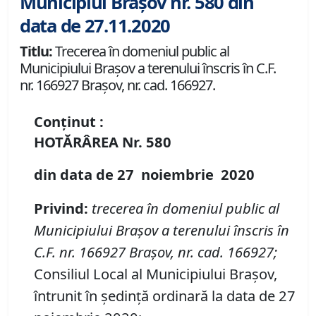
Municipiul Brașov nr. 580 din
data de 27.11.2020
Titlu:
Trecerea în domeniul public al
Municipiului Braşov a terenului înscris în C.F.
nr. 166927 Brașov, nr. cad. 166927.
Conținut :
HOTĂRÂREA
Nr.
580
din data de
27 noiembrie
20
20
P
rivind
:
t
recerea în domeniul public al
Municipiului Braşov a terenul
ui
înscris în
C
.
F
.
nr. 166927 Brașov
,
nr. cad. 166927
;
Consiliul Local al Municipiului Brașov,
întrunit în ședință ordinară la data de 27