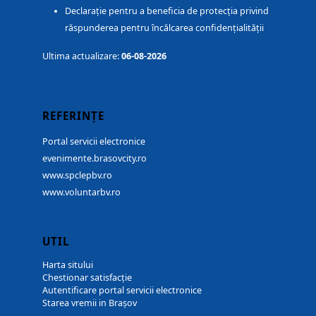
Declarație pentru a beneficia de protecția privind
răspunderea pentru încălcarea confidențialității
Ultima actualizare:
06-08-2026
REFERINȚE
Portal servicii electronice
evenimente.brasovcity.ro
www.spclepbv.ro
www.voluntarbv.ro
UTIL
Harta sitului
Chestionar satisfacție
Autentificare portal servicii electronice
Starea vremii in Brașov