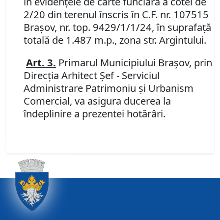
în evidenţele de carte funciară a cotei de
2/20 din terenul înscris în C.F. nr. 107515
Brașov, nr. top. 9429/1/1/24, în suprafață
totală de 1.487 m.p., zona str. Argintului.
Art.
3.
Primarul Municipiului Braşov, prin
Direcţia Arhitect Şef - Serviciul
Administrare Patrimoniu şi Urbanism
Comercial, va asigura ducerea la
îndeplinire a prezentei hotărâri.