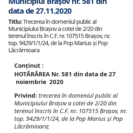
Municipiul Brașov nr. 581 din
data de 27.11.2020
Titlu:
Trecerea în domeniul public al
Municipiului Braşov a cotei de 2/20 din
terenul înscris în C.F. nr. 107515 Brașov, nr.
top. 9429/1/1/24, de la Pop Marius și Pop
Lăcrămioara
Conținut :
HOTĂRÂREA
Nr.
581
din data de
27
noiembrie
20
20
P
rivind
:
t
recerea în domeniul public al
Municipiului Braşov a
cotei de 2/20 din
terenul înscris în
C
.
F
.
nr. 107515 Brașov
,
nr.
top. 9429/1/1/24, de la Pop Marius și Pop
Lăcrămioara
;