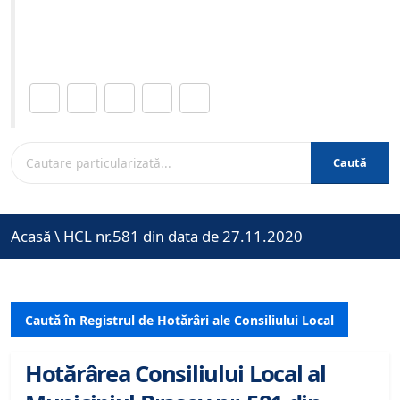
Site-ul oficial al Primariei Municipiului Brasov /
www.brasovcity.ro
Distribuie această pagină.
Caută
Acasă
\
HCL nr.581 din data de 27.11.2020
Caută în Registrul de Hotărâri ale Consiliului Local
Hotărârea Consiliului Local al