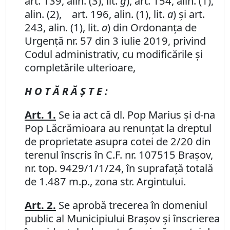
art. 139, alin. (3), lit.
g
), art. 154, alin. (1),
alin. (2), art. 196, alin. (1), lit.
a
) și art.
243, alin. (1), lit.
a
) din Ordonanța de
Urgență nr. 57 din 3 iulie 2019, privind
Codul administrativ, cu modificările și
completările ulterioare,
H O T Ă R Ă Ş T E :
Art. 1.
Se ia act că dl. Pop Marius și d-na
Pop Lăcrămioara au renunțat la dreptul
de proprietate asupra cotei de 2/20 din
terenul înscris în C.F. nr. 107515 Brașov,
nr. top. 9429/1/1/24, în suprafață totală
de 1.487 m.p., zona str. Argintului.
Art. 2.
Se aprobă trecerea în domeniul
public al Municipiului Braşov şi înscrierea