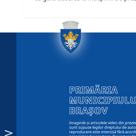
PRIMĂRIA
MUNICIPIULU
BRAȘOV
Imaginile și articolele video din preze
sunt supuse legilor dreptului de autor
reproducere este interzisă fără acord