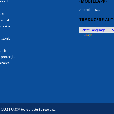
at prin
(MOBILEAPP)
Android
|
IOS
 și
TRADUCERE AU
rsonal
r cookie
by
Translate
tizorilor
ublic
 protecția
ălcarea
ULUI BRAȘOV, toate drepturile rezervate.