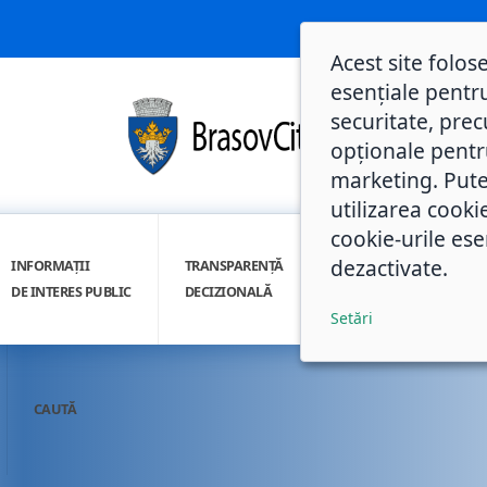
Acest site folos
esențiale pentru
securitate, prec
opționale pentru 
marketing. Pute
utilizarea cooki
cookie-urile ese
dezactivate.
INFORMAȚII
TRANSPARENȚĂ
INTEGRITATE
DE INTERES PUBLIC
DECIZIONALĂ
INSTITUȚIONALĂ
Setări
CAUTĂ