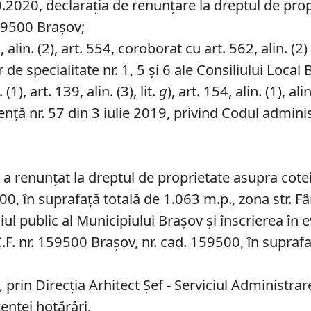
2020, declarația de renunțare la dreptul de prop
159500 Brașov;
lin. (2), art. 554, coroborat cu art. 562, alin. (2) ș
de specialitate nr. 1, 5 și 6 ale Consiliului Local 
1), art. 139, alin. (3), lit.
g
), art. 154, alin. (1), alin
ță nr. 57 din 3 iulie 2019, privind Codul administ
 a renunțat la dreptul de proprietate asupra cote
00, în suprafață totală de 1.063 m.p., zona str. Fâ
 public al Municipiului Braşov şi înscrierea în e
.F. nr. 159500 Brașov, nr. cad. 159500, în suprafa
 prin Direcţia Arhitect Şef - Serviciul Administr
entei hotărâri.