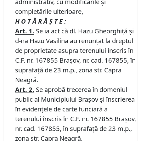
administrativ, cu modificările și
completările ulterioare,
H O T Ă R Ă Ş T E :
Art.
1.
Se ia act că dl. Hazu Gheorghiță și
d-na Hazu Vasilina au renunțat la dreptul
de proprietate asupra terenului înscris în
C.F. nr. 167855 Brașov, nr. cad. 167855, în
suprafață de 23 m.p., zona str. Capra
Neagră.
Art.
2.
Se aprobă trecerea în domeniul
public al Municipiului Braşov şi înscrierea
în evidenţele de carte funciară a
terenului înscris în C.F. nr. 167855 Brașov,
nr. cad. 167855, în suprafață de 23 m.p.,
zona str. Capra Neagră.