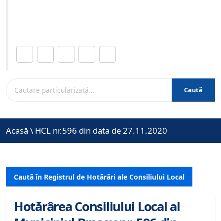
Site-ul oficial al Primariei Municipiului Brasov /
www.brasovcity.ro
Distribuie această pagină.
Caută
Acasă
\
HCL nr.596 din data de 27.11.2020
Caută în Registrul de Hotărâri ale Consiliului Local
Hotărârea Consiliului Local al