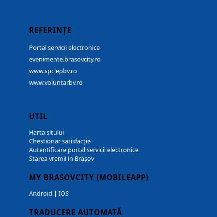
REFERINȚE
Portal servicii electronice
evenimente.brasovcity.ro
www.spclepbv.ro
www.voluntarbv.ro
UTIL
Harta sitului
Chestionar satisfacție
Autentificare portal servicii electronice
Starea vremii in Brașov
MY BRASOVCITY (MOBILEAPP)
Android
|
IOS
TRADUCERE AUTOMATĂ