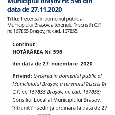
Municipiul Brașov nr. 596 din
data de 27.11.2020
Titlu:
Trecerea în domeniul public al
Municipiului Braşov, a terenului înscris în C.F.
nr. 167855 Brașov, nr. cad. 167855.
Conținut :
HOTĂRÂREA
Nr.
596
din data de
27 noiembrie
20
20
P
rivind
:
t
recerea în domeniul public al
Municipiului Braşov
,
a terenul
ui
înscris în
C
.
F
.
nr. 167855 Brașov
,
nr. cad. 167855
;
Consiliul Local al Municipiului Brașov,
întrunit în ședință ordinară la data de 27