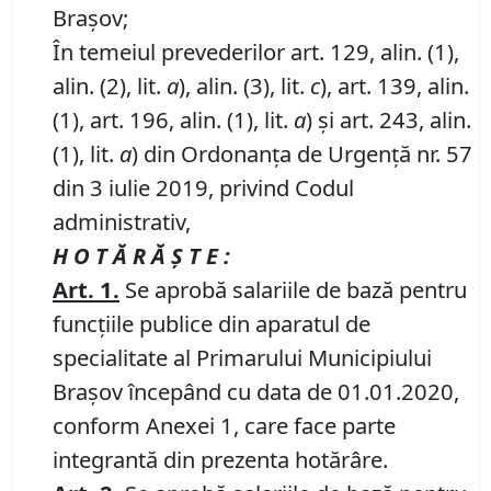
Brașov;
În temeiul prevederilor art. 129, alin. (1),
alin. (2), lit.
a
), alin. (3), lit.
c
), art. 139, alin.
(1), art. 196, alin. (1), lit.
a
) și art. 243, alin.
(1), lit.
a
) din Ordonanța de Urgență nr. 57
din 3 iulie 2019, privind Codul
administrativ,
H O T Ă R Ă Ş T E :
Art. 1.
Se aprobă salariile de bază pentru
funcţiile publice din aparatul de
specialitate al Primarului Municipiului
Braşov începând cu data de 01.01.2020,
conform Anexei 1, care face parte
integrantă din prezenta hotărâre.