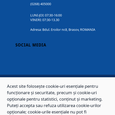
(0268) 405000
LUNI-JOI: 07:30-16:00
VINERI: 07:30-13.30
Adresa: Bdul. Eroilor nr.8, Brasov, ROMANIA
SOCIAL MEDIA
Acest site folosește cookie-uri esențiale pentru
Copyright © 2002 - 2026 - PRIMĂRIA MUNICIPIULUI BRAȘOV, toate drepturile
funcționare și securitate, precum și cookie-uri
rezervate.
opționale pentru statistici, conținut și marketing.
Puteți accepta sau refuza utilizarea cookie-urilor
Sitemap
Contact
opționale; cookie-urile esențiale nu pot fi