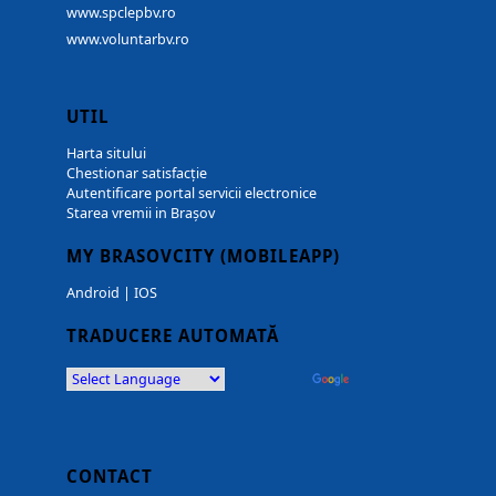
www.spclepbv.ro
www.voluntarbv.ro
UTIL
Harta sitului
Chestionar satisfacție
Autentificare portal servicii electronice
Starea vremii in Brașov
MY BRASOVCITY (MOBILEAPP)
Android
|
IOS
TRADUCERE AUTOMATĂ
Powered by
Translate
CONTACT