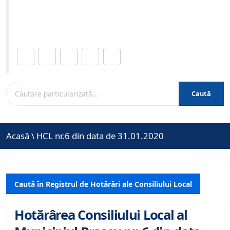
Site-ul oficial al Primariei Municipiului Brasov /
www.brasovcity.ro
Distribuie această pagină.
Caută
Acasă
\
HCL nr.6 din data de 31.01.2020
Caută în Registrul de Hotărâri ale Consiliului Local
Hotărârea Consiliului Local al