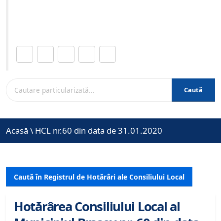
Site-ul oficial al Primariei Municipiului Brasov /
www.brasovcity.ro
Distribuie această pagină.
Caută
Acasă
\
HCL nr.60 din data de 31.01.2020
Caută în Registrul de Hotărâri ale Consiliului Local
Hotărârea Consiliului Local al