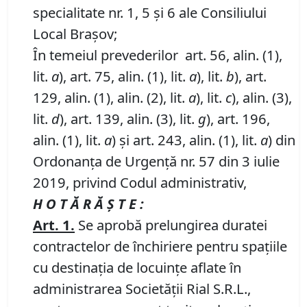
specialitate nr. 1, 5 și 6 ale Consiliului
Local Brașov;
În temeiul prevederilor art. 56, alin. (1),
lit.
a
), art. 75, alin. (1), lit.
a
), lit.
b
), art.
129, alin. (1), alin. (2), lit.
a
), lit.
c
), alin. (3),
lit.
d
), art. 139, alin. (3), lit.
g
), art. 196,
alin. (1), lit.
a
) și art. 243, alin. (1), lit.
a
) din
Ordonanța de Urgență nr. 57 din 3 iulie
2019, privind Codul administrativ,
H O T Ă R Ă Ş T E :
Art. 1.
Se aprobă prelungirea duratei
contractelor de închiriere pentru spațiile
cu destinația de locuințe aflate în
administrarea Societății Rial S.R.L.,