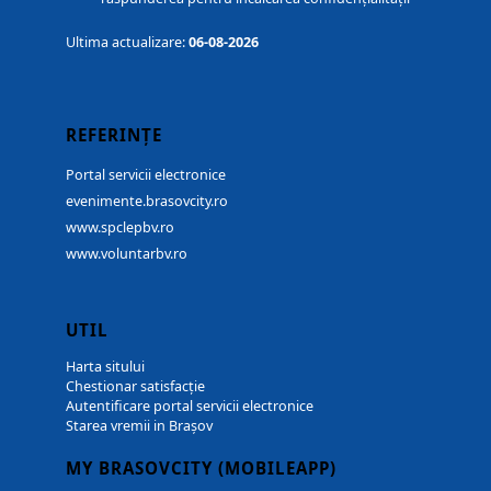
Ultima actualizare:
06-08-2026
REFERINȚE
Portal servicii electronice
evenimente.brasovcity.ro
www.spclepbv.ro
www.voluntarbv.ro
UTIL
Harta sitului
Chestionar satisfacție
Autentificare portal servicii electronice
Starea vremii in Brașov
MY BRASOVCITY (MOBILEAPP)