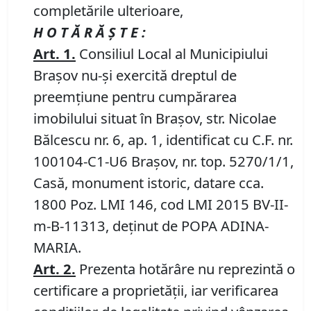
completările ulterioare,
H O T Ă R Ă Ş T E :
Art.
1
.
Consiliul Local al Municipiului
Braşov nu-şi exercită dreptul de
preemţiune pentru cumpărarea
imobilului situat în Braşov, str. Nicolae
Bălcescu nr. 6, ap. 1, identificat cu C.F. nr.
100104-C1-U6 Braşov, nr. top. 5270/1/1,
Casă, monument istoric, datare cca.
1800 Poz. LMI 146, cod LMI 2015 BV-II-
m-B-11313, deţinut de POPA ADINA-
MARIA.
Art.
2
.
Prezenta hotărâre nu reprezintă o
certificare a proprietăţii, iar verificarea