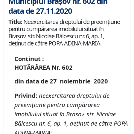
Municipiul Brașov nr. 602 din
data de 27.11.2020
Titlu:
Neexercitarea dreptului de preemţiune
pentru cumpărarea imobilului situat în
Braşov, str. Nicolae Bălcescu nr. 6, ap. 1,
deţinut de către POPA ADINA-MARIA.
Conținut :
HOTĂRÂREA
Nr.
602
din data de
27 noiembrie
20
20
Privind
:
neexercitarea dreptului de
preemţiune pentru cumpărarea
imobil
ului
situat în Braşov,
str. Nicolae
Bălcescu nr. 6, ap. 1, deţinut de către POPA
ADINA-MARIA;