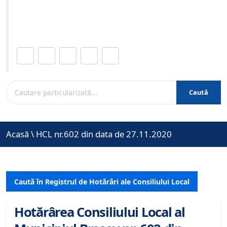
Site-ul oficial al Primariei Municipiului Brasov /
www.brasovcity.ro
Distribuie această pagină.
Caută
Acasă
\
HCL nr.602 din data de 27.11.2020
Caută în Registrul de Hotărâri ale Consiliului Local
Hotărârea Consiliului Local al