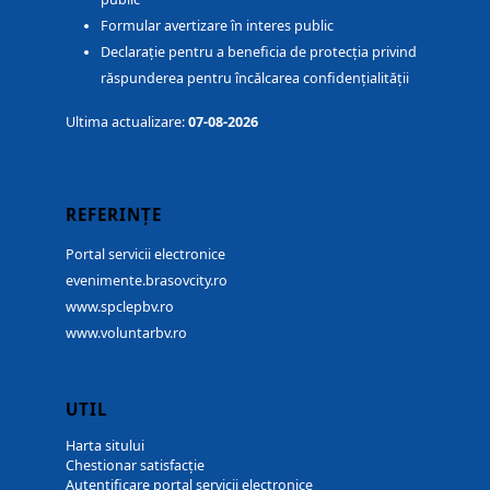
Formular avertizare în interes public
Declarație pentru a beneficia de protecția privind
răspunderea pentru încălcarea confidențialității
Ultima actualizare:
07-08-2026
REFERINȚE
Portal servicii electronice
evenimente.brasovcity.ro
www.spclepbv.ro
www.voluntarbv.ro
UTIL
Harta sitului
Chestionar satisfacție
Autentificare portal servicii electronice