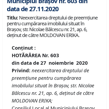
Municipiul Brașov nr. 603 din
data de 27.11.2020
Titlu:
Neexercitarea dreptului de preemţiune
pentru cumpărarea imobilului situat în
Braşov, str. Nicolae Bălcescu nr. 21, ap. 6,
deţinut de către MOLDOVAN ERIKA.
Conținut :
HOTĂRÂREA
Nr.
603
din data de
27 noiembrie
20
20
Privind
:
neexercitarea dreptului de
preemţiune pentru cumpărarea
imobil
ului
situat în Braşov,
str. Nicolae
Bălcescu nr. 21, ap. 6, deţinut de către
MOLDOVAN ERIKA;
Consiliul Local al Municipiului Brașov,