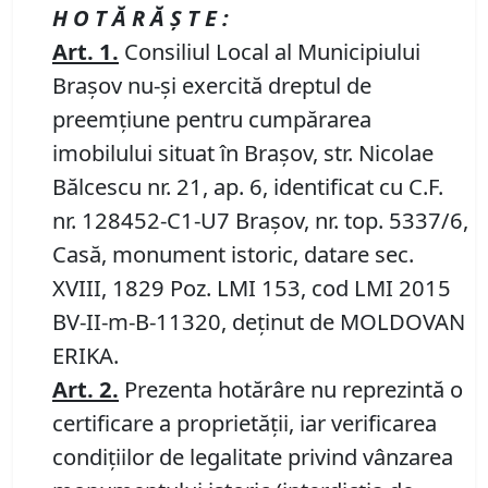
H O T Ă R Ă Ş T E :
Art.
1
.
Consiliul Local al Municipiului
Braşov nu-şi exercită dreptul de
preemţiune pentru cumpărarea
imobilului situat în Braşov, str. Nicolae
Bălcescu nr. 21, ap. 6, identificat cu C.F.
nr. 128452-C1-U7 Braşov, nr. top. 5337/6,
Casă, monument istoric, datare sec.
XVIII, 1829 Poz. LMI 153, cod LMI 2015
BV-II-m-B-11320, deţinut de MOLDOVAN
ERIKA.
Art.
2
.
Prezenta hotărâre nu reprezintă o
certificare a proprietăţii, iar verificarea
condiţiilor de legalitate privind vânzarea