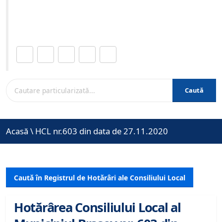
Site-ul oficial al Primariei Municipiului Brasov /
www.brasovcity.ro
Distribuie această pagină.
Caută
Acasă
\
HCL nr.603 din data de 27.11.2020
Caută în Registrul de Hotărâri ale Consiliului Local
Hotărârea Consiliului Local al