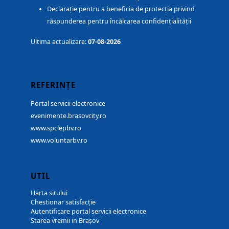
Declarație pentru a beneficia de protecția privind
răspunderea pentru încălcarea confidențialității
Ultima actualizare:
07-08-2026
REFERINȚE
Portal servicii electronice
evenimente.brasovcity.ro
www.spclepbv.ro
www.voluntarbv.ro
UTIL
Harta sitului
Chestionar satisfacție
Autentificare portal servicii electronice
Starea vremii in Brașov