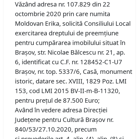
Văzând adresa nr. 107.829 din 22
octombrie 2020 prin care numita
Moldovan Erika, solicită Consiliului Local
exercitarea dreptului de preemţiune
pentru cumpărarea imobilului situat în
Braşov, str. Nicolae Bălcescu nr. 21, ap.
6, identificat cu C.F. nr. 128452-C1-U7
Braşov, nr. top. 5337/6, Casă, monument
istoric, datare sec. XVIII, 1829 Poz. LMI
153, cod LMI 2015 BV-II-m-B-11320,
pentru preţul de 87.500 Euro;
Având în vedere adresa Direcţiei
Judeţene pentru Cultură Braşov nr.
840/53/27.10.2020, precum
și prevederile art. 4, alin. (4), alin. (8) şi