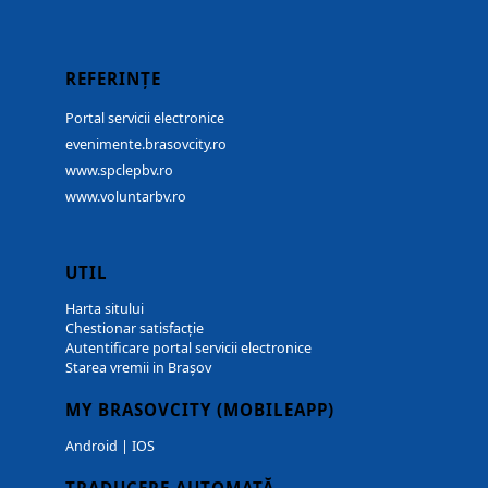
REFERINȚE
Portal servicii electronice
evenimente.brasovcity.ro
www.spclepbv.ro
www.voluntarbv.ro
UTIL
Harta sitului
Chestionar satisfacție
Autentificare portal servicii electronice
Starea vremii in Brașov
MY BRASOVCITY (MOBILEAPP)
Android
|
IOS