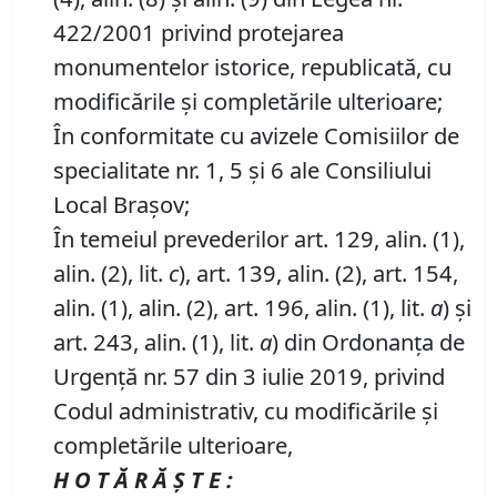
422/2001 privind protejarea
monumentelor istorice, republicată, cu
modificările şi completările ulterioare;
În conformitate cu avizele Comisiilor de
specialitate nr. 1, 5 și 6 ale Consiliului
Local Brașov;
În temeiul prevederilor art. 129, alin. (1),
alin. (2), lit.
c
), art. 139, alin. (2), art. 154,
alin. (1), alin. (2), art. 196, alin. (1), lit.
a
) și
art. 243, alin. (1), lit.
a
) din Ordonanța de
Urgență nr. 57 din 3 iulie 2019, privind
Codul administrativ, cu modificările și
completările ulterioare,
H O T Ă R Ă Ş T E :