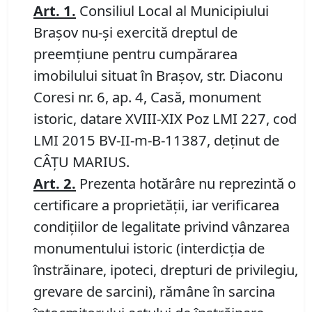
Art.
1
.
Consiliul Local al Municipiului
Braşov nu-şi exercită dreptul de
preemţiune pentru cumpărarea
imobilului situat în Braşov, str. Diaconu
Coresi nr. 6, ap. 4, Casă, monument
istoric, datare XVIII-XIX Poz LMI 227, cod
LMI 2015 BV-II-m-B-11387, deţinut de
CÂŢU MARIUS.
Art.
2
.
Prezenta hotărâre nu reprezintă o
certificare a proprietăţii, iar verificarea
condiţiilor de legalitate privind vânzarea
monumentului istoric (interdicţia de
înstrăinare, ipoteci, drepturi de privilegiu,
grevare de sarcini), rămâne în sarcina