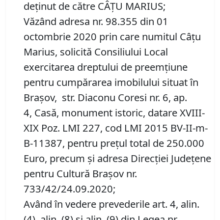
deţinut de către CÂŢU MARIUS;
Văzând adresa nr. 98.355 din 01
octombrie 2020 prin care numitul Câţu
Marius, solicită Consiliului Local
exercitarea dreptului de preemţiune
pentru cumpărarea imobilului situat în
Braşov, str. Diaconu Coresi nr. 6, ap.
4, Casă, monument istoric, datare XVIII-
XIX Poz. LMI 227, cod LMI 2015 BV-II-m-
B-11387, pentru preţul total de 250.000
Euro, precum şi adresa Direcţiei Judeţene
pentru Cultură Braşov nr.
733/42/24.09.2020;
Având în vedere prevederile art. 4, alin.
(4), alin. (8) şi alin. (9) din Legea nr.