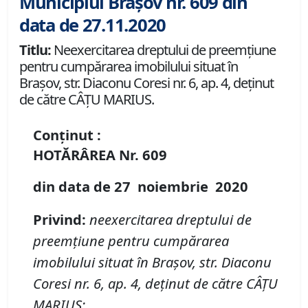
Municipiul Brașov nr. 609 din
data de 27.11.2020
Titlu:
Neexercitarea dreptului de preemţiune
pentru cumpărarea imobilului situat în
Braşov, str. Diaconu Coresi nr. 6, ap. 4, deţinut
de către CÂŢU MARIUS.
Conținut :
HOTĂRÂREA
Nr.
609
din data de
27 noiembrie
20
20
Privind
:
neexercitarea dreptului de
preemţiune pentru cumpărarea
imobil
ului
situat în Braşov,
str. Diaconu
Coresi nr. 6, ap. 4, deţinut de către CÂŢU
MARIUS;