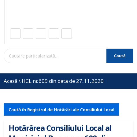
Site-ul oficial al Primariei Municipiului Brasov /
www.brasovcity.ro
Distribuie această pagină.
Caută
Acasă
\
HCL nr.609 din data de 27.11.2020
Caută în Registrul de Hotărâri ale Consiliului Local
Hotărârea Consiliului Local al