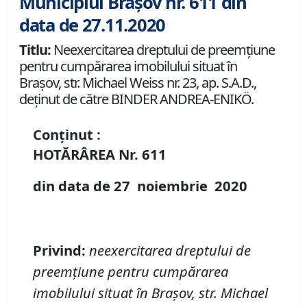
Municipiul Brașov nr. 611 din
data de 27.11.2020
Titlu:
Neexercitarea dreptului de preemţiune
pentru cumpărarea imobilului situat în
Braşov, str. Michael Weiss nr. 23, ap. S.A.D.,
deţinut de către BINDER ANDREA-ENIKÖ.
Conținut :
HOTĂRÂREA
Nr.
611
din data de
27 noiembrie
20
20
Privind
:
neexercitarea dreptului de
preemţiune pentru cumpărarea
imobil
ului
situat în Braşov,
str. Michael