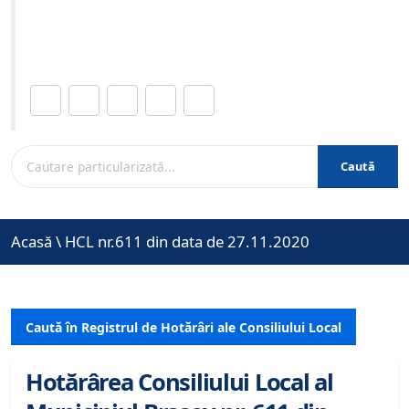
Site-ul oficial al Primariei Municipiului Brasov /
www.brasovcity.ro
Distribuie această pagină.
Caută
Acasă
\
HCL nr.611 din data de 27.11.2020
Caută în Registrul de Hotărâri ale Consiliului Local
Hotărârea Consiliului Local al