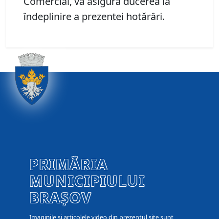
Comercial, va asigura ducerea la
îndeplinire a prezentei hotărâri.
PRIMĂRIA
MUNICIPIULUI
BRAȘOV
Imaginile și articolele video din prezentul site sunt