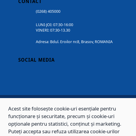
CONTACT
(0268) 405000
LUNI-JOI: 07:30-16:00
VINERI: 07:30-13.30
Adresa: Bdul. Eroilor nr.8, Brasov, ROMANIA
SOCIAL MEDIA
Acest site folosește cookie-uri esențiale pentru
Copyright © 2002 - 2026 - PRIMĂRIA MUNICIPIULUI BRAȘOV, toate drepturile
funcționare și securitate, precum și cookie-uri
rezervate.
opționale pentru statistici, conținut și marketing.
Puteți accepta sau refuza utilizarea cookie-urilor