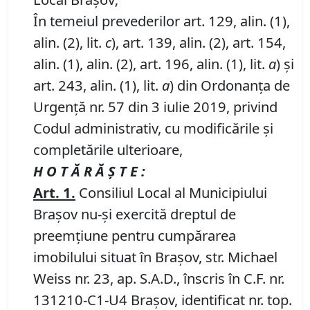
În temeiul prevederilor art. 129, alin. (1),
alin. (2), lit.
c
), art. 139, alin. (2), art. 154,
alin. (1), alin. (2), art. 196, alin. (1), lit.
a
) și
art. 243, alin. (1), lit.
a
) din Ordonanța de
Urgență nr. 57 din 3 iulie 2019, privind
Codul administrativ, cu modificările și
completările ulterioare,
H O T Ă R Ă Ş T E :
Art.
1
.
Consiliul Local al Municipiului
Braşov nu-şi exercită dreptul de
preemţiune pentru cumpărarea
imobilului situat în Braşov, str. Michael
Weiss nr. 23, ap. S.A.D., înscris în C.F. nr.
131210-C1-U4 Braşov, identificat nr. top.