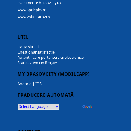
evenimente.brasovcity.ro
www.spclepbv.ro
www.voluntarbv.ro
UTIL
Harta sitului
Chestionar satisfacție
Autentificare portal servicii electronice
Starea vremii in Brașov
MY BRASOVCITY (MOBILEAPP)
Android
|
IOS
TRADUCERE AUTOMATĂ
Powered by
Translate