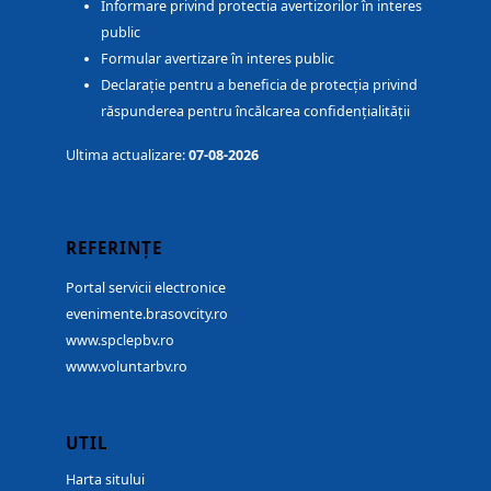
Informare privind protectia avertizorilor în interes
public
Formular avertizare în interes public
Declarație pentru a beneficia de protecția privind
răspunderea pentru încălcarea confidențialității
Ultima actualizare:
07-08-2026
REFERINȚE
Portal servicii electronice
evenimente.brasovcity.ro
www.spclepbv.ro
www.voluntarbv.ro
UTIL
Harta sitului