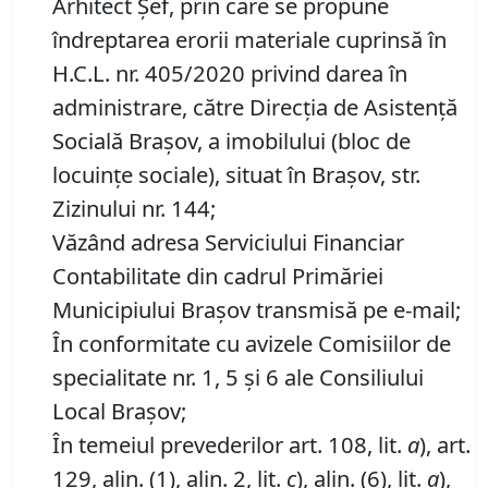
Arhitect Șef, prin care se propune
îndreptarea erorii materiale cuprinsă în
H.C.L. nr. 405/2020 privind darea în
administrare, către Direcția de Asistenţă
Socială Brașov, a imobilului (bloc de
locuinţe sociale), situat în Brașov, str.
Zizinului nr. 144;
Văzând adresa Serviciului Financiar
Contabilitate din cadrul Primăriei
Municipiului Braşov transmisă pe e-mail;
În conformitate cu avizele Comisiilor de
specialitate nr. 1, 5 și 6 ale Consiliului
Local Brașov;
În temeiul prevederilor art. 108, lit.
a
), art.
129, alin. (1), alin. 2, lit.
c
), alin. (6), lit.
a
),