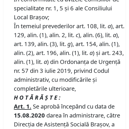
specialitate nr. 1, 5 și 6 ale Consiliului
Local Brașov;
În temeiul prevederilor art. 108, lit.
a
), art.
129, alin. (1), alin. 2, lit.
c
), alin. (6), lit.
a
),
art. 139, alin. (3), lit.
g
), art. 154, alin. (1),
alin. (2), art. 196, alin. (1), lit.
a
) și art. 243,
alin. (1), lit.
a
) din Ordonanța de Urgență
nr. 57 din 3 iulie 2019, privind Codul
administrativ, cu modificările și
completările ulterioare,
H O T Ă R Ă Ş T E :
Art.
1.
Se aprobă începând cu data de
15.08.2020
darea în administrare, către
Direcţia de Asistenţă Socială Braşov, a