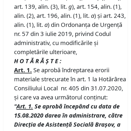
art. 139, alin. (3), lit.
g
), art. 154, alin. (1),
alin. (2), art. 196, alin. (1), lit.
a
) și art. 243,
alin. (1), lit.
a
) din Ordonanța de Urgență
nr. 57 din 3 iulie 2019, privind Codul
administrativ, cu modificările și
completările ulterioare,
H O T Ă R Ă Ş T E :
Art.
1
.
Se aprobă îndreptarea erorii
materiale strecurate în art. 1 la Hotărârea
Consiliului Local nr. 405 din 31.07.2020,
şi care va avea următorul conţinut:
"
Art. 1
.
Se aprobă începând cu data de
15.08.2020 darea în administrare, către
Direcţia de Asistenţă Socială Braşov, a