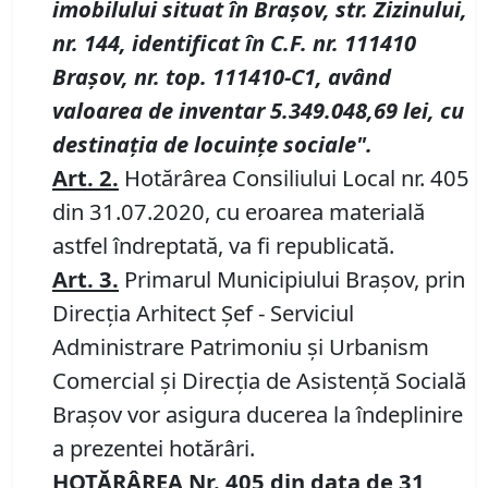
imobilului situat în Braşov, str. Zizinului,
nr.
144, identificat în C.F. nr.
111410
Braşov, nr.
t
op
.
111410-C1, având
valoarea de inventar 5.349.048,69 lei, cu
destinaţia de locuinţe sociale".
Art.
2.
Hotărârea Consiliului Local nr. 405
din 31.07.2020, cu eroarea materială
astfel îndreptată, va fi republicată.
Art.
3.
Primarul Municipiului Braşov, prin
Direcţia Arhitect Şef - Serviciul
Administrare Patrimoniu şi Urbanism
Comercial şi Direcţia de Asistenţă Socială
Braşov vor asigura ducerea la îndeplinire
a prezentei hotărâri.
HOTĂRÂREA
Nr.
405
din data de
31