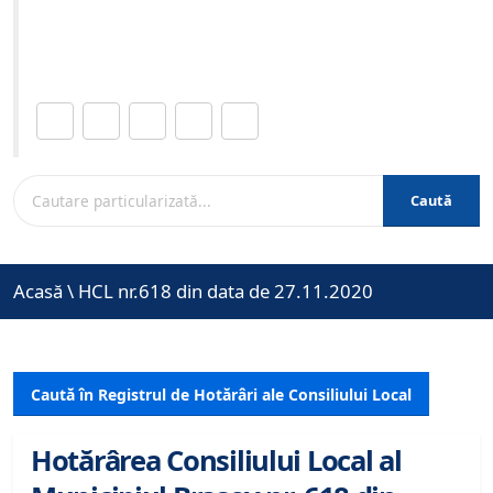
Site-ul oficial al Primariei Municipiului Brasov /
www.brasovcity.ro
Distribuie această pagină.
Caută
Acasă
\
HCL nr.618 din data de 27.11.2020
Caută în Registrul de Hotărâri ale Consiliului Local
Hotărârea Consiliului Local al