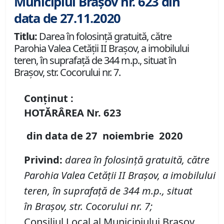
Municipiul Brașov nr. 623 din
data de 27.11.2020
Titlu:
Darea în folosință gratuită, către
Parohia Valea Cetății II Brașov, a imobilului
teren, în suprafață de 344 m.p., situat în
Brașov, str. Cocorului nr. 7.
Conținut :
HOTĂRÂREA
Nr. 623
din data de
27 noiembrie
20
20
Privind:
darea
în
folosin
ță
gratuit
ă,
c
ă
tre
Parohia Valea Cet
ăț
ii II Brașov, a imobilului
teren
,
în
suprafață
de 344 m
.
p
.
, situat
în
Brașov, str. Cocorului nr. 7
;
Consiliul Local al Municipiului Brașov,