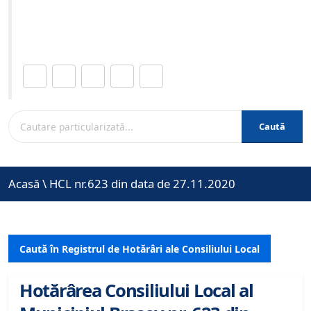
Site-ul oficial al Primariei Municipiului Brasov /
www.brasovcity.ro
Distribuie această pagină.
Caută
Acasă
\
HCL nr.623 din data de 27.11.2020
Caută în Registrul de Hotărâri ale Consiliului Local
Hotărârea Consiliului Local al