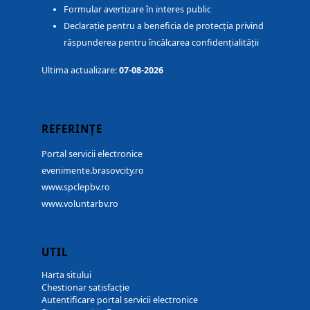
Formular avertizare în interes public
Declarație pentru a beneficia de protecția privind
răspunderea pentru încălcarea confidențialității
Ultima actualizare:
07-08-2026
REFERINȚE
Portal servicii electronice
evenimente.brasovcity.ro
www.spclepbv.ro
www.voluntarbv.ro
UTIL
Harta sitului
Chestionar satisfacție
Autentificare portal servicii electronice