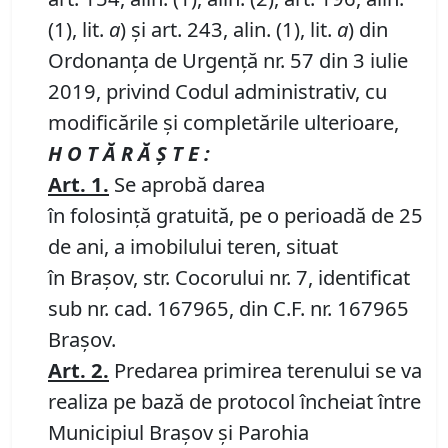
(1), lit.
a
) și art. 243, alin. (1), lit.
a
) din
Ordonanța de Urgență nr. 57 din 3 iulie
2019, privind Codul administrativ, cu
modificările și completările ulterioare,
H O T Ă R Ă Ş T E :
Art.
1
.
Se aprobă darea
în folosință gratuită, pe o perioadă de 25
de ani, a imobilului teren, situat
în Brașov, str. Cocorului nr. 7, identificat
sub nr. cad. 167965, din C.F. nr. 167965
Brașov.
Art.
2
.
Predarea primirea terenului se va
realiza pe bază de protocol încheiat între
Municipiul Brașov și Parohia