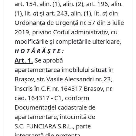
art. 154, alin. (1), alin. (2), art. 196, alin.
(1), lit.
a
) și art. 243, alin. (1), lit.
a
) din
Ordonanța de Urgență nr. 57 din 3 iulie
2019, privind Codul administrativ, cu
modificările și completările ulterioare,
H O T Ă R Ă Ş T E :
Art. 1.
Se aprobă
apartamentarea imobilului situat în
Brașov, str. Vasile Alecsandri nr. 23,
înscris în C.F. nr. 164317 Brașov, nr.
cad. 164317 - C1, conform
Documentației cadastrale de
apartamentare, întocmită de
S.C. FUNCIARA S.R.L., parte
integrantă din prezenta