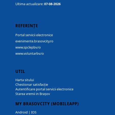
Ultima actualizare:
07-08-2026
REFERINȚE
Portal servicii electronice
evenimente.brasovcity.ro
www.spclepbv.ro
www.voluntarbv.ro
UTIL
Harta sitului
Chestionar satisfacție
Autentificare portal servicii electronice
Starea vremii in Brașov
MY BRASOVCITY (MOBILEAPP)
Android
|
IOS