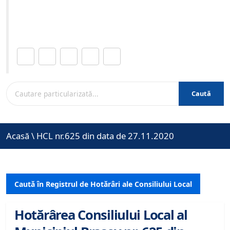
Site-ul oficial al Primariei Municipiului Brasov /
www.brasovcity.ro
Distribuie această pagină.
Caută
Acasă
\
HCL nr.625 din data de 27.11.2020
Caută în Registrul de Hotărâri ale Consiliului Local
Hotărârea Consiliului Local al