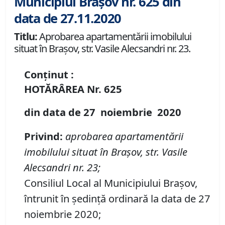
Municipiul Brașov nr. 625 din
data de 27.11.2020
Titlu:
Aprobarea apartamentării imobilului
situat în Brașov, str. Vasile Alecsandri nr. 23.
Conținut :
HOTĂRÂREA
Nr.
625
din data de
27 noiembrie
20
20
P
rivind
:
aprobarea apartament
ă
rii
imobilului situat în Brașov, str. Vasile
Alecsandri nr. 23
;
Consiliul Local al Municipiului Brașov,
întrunit în ședință ordinară la data de 27
noiembrie 2020;