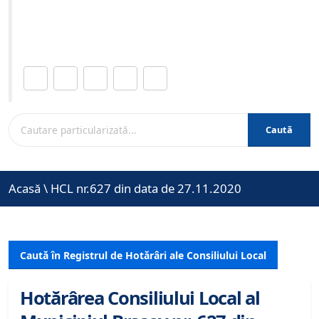
Site-ul oficial al Primariei Municipiului Brasov /
www.brasovcity.ro
Distribuie această pagină.
Caută
Acasă
\
HCL nr.627 din data de 27.11.2020
Caută în Registrul de Hotărâri ale Consiliului Local
Hotărârea Consiliului Local al