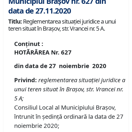
Municipiul Brașov nr. 627 din
data de 27.11.2020
Titlu:
Reglementarea situației juridice a unui
teren situat în Brașov, str. Vrancei nr. 5 A.
Conținut :
HOTĂRÂREA
Nr.
627
din data de
27 noiembrie
20
20
Privind
:
reglementarea situa
ț
iei juridic
e
a
unui teren situat
î
n Brașov, str. Vrancei nr.
5 A;
Consiliul Local al Municipiului Brașov,
întrunit în ședință ordinară la data de 27
noiembrie 2020;