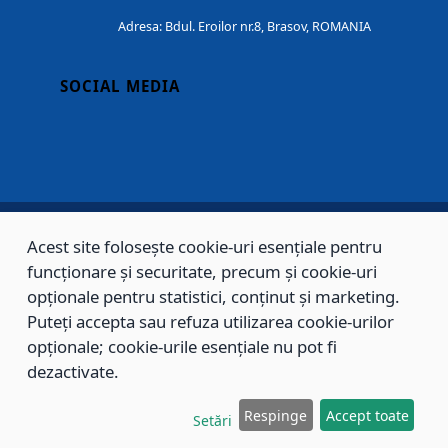
Adresa: Bdul. Eroilor nr.8, Brasov, ROMANIA
SOCIAL MEDIA
Acest site folosește cookie-uri esențiale pentru
Copyright © 2002 - 2026 - PRIMĂRIA MUNICIPIULUI BRAȘOV, toate drepturile
funcționare și securitate, precum și cookie-uri
rezervate.
opționale pentru statistici, conținut și marketing.
Puteți accepta sau refuza utilizarea cookie-urilor
Sitemap
Contact
opționale; cookie-urile esențiale nu pot fi
dezactivate.
Respinge
Accept toate
Setări