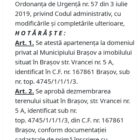
Ordonanța de Urgență nr. 57 din 3 iulie
2019, privind Codul administrativ, cu
modificările și completările ulterioare,
H O T Ă R Ă Ş T E :
Art.
1
.
Se atestă apartenența la domeniul
privat al Municipiului Brașov a imobilului
situat în Brașov str. Vrancei nr. 5 A,
identificat în C.F. nr. 167861 Brașov, sub
nr. top. 4745/1/1/1/3.
Art. 2.
Se aprobă dezmembrarea
terenului situat în Brașov, str. Vrancei nr.
5 A, identificat sub nr.
top. 4745/1/1/1/3, din C.F. nr. 167861
Brașov, conform documentației
cadastrale de primă înscriere cu