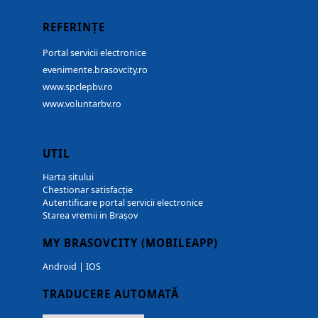
REFERINȚE
Portal servicii electronice
evenimente.brasovcity.ro
www.spclepbv.ro
www.voluntarbv.ro
UTIL
Harta sitului
Chestionar satisfacție
Autentificare portal servicii electronice
Starea vremii in Brașov
MY BRASOVCITY (MOBILEAPP)
Android
|
IOS
TRADUCERE AUTOMATĂ