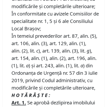
modificările și completările ulterioare;
În conformitate cu avizele Comisiilor de
specialitate nr. 1, 5 și 6 ale Consiliului
Local Brașov;
În temeiul prevederilor art. 87, alin. (5),
art. 106, alin. (3), art. 129, alin. (1),
alin. (2), lit.
c
), art. 139, alin. (3), lit.
g
),
art. 154, alin. (1), alin. (2), art. 196, alin.
(1), lit.
a
) și art. 243, alin. (1), lit.
a
) din
Ordonanța de Urgență nr. 57 din 3 iulie
2019, privind Codul administrativ, cu
modificările și completările ulterioare,
H O T Ă R Ă Ş T E :
Art.
1
.
Se aprobă dezlipirea imobilului