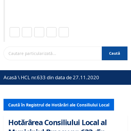
Site-ul oficial al Primariei Municipiului Brasov /
www.brasovcity.ro
Distribuie această pagină.
Caută
Acasă
\
HCL nr.633 din data de 27.11.2020
Caută în Registrul de Hotărâri ale Consiliului Local
Hotărârea Consiliului Local al