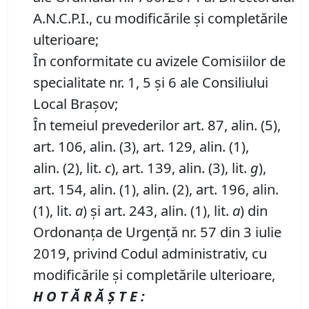
A.N.C.P.I., cu modificările și completările
ulterioare;
În conformitate cu avizele Comisiilor de
specialitate nr. 1, 5 și 6 ale Consiliului
Local Brașov;
În temeiul prevederilor art. 87, alin. (5),
art. 106, alin. (3), art. 129, alin. (1),
alin. (2), lit.
c
), art. 139, alin. (3), lit.
g
),
art. 154, alin. (1), alin. (2), art. 196, alin.
(1), lit.
a
) și art. 243, alin. (1), lit.
a
) din
Ordonanța de Urgență nr. 57 din 3 iulie
2019, privind Codul administrativ, cu
modificările și completările ulterioare,
H O T Ă R Ă Ş T E :