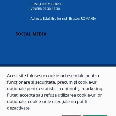
LUNI-JOI: 07:30-16:00
VINERI: 07:30-13.30
Adresa: Bdul. Eroilor nr.8, Brasov, ROMANIA
SOCIAL MEDIA
Acest site folosește cookie-uri esențiale pentru
Copyright © 2002 - 2026 - PRIMĂRIA MUNICIPIULUI BRAȘOV, toate drepturile
funcționare și securitate, precum și cookie-uri
rezervate.
opționale pentru statistici, conținut și marketing.
Puteți accepta sau refuza utilizarea cookie-urilor
Sitemap
Contact
opționale; cookie-urile esențiale nu pot fi
dezactivate.