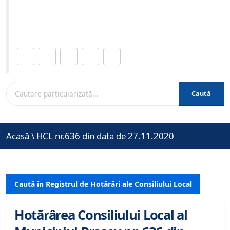
Site-ul oficial al Primariei Municipiului Brasov /
www.brasovcity.ro
Distribuie această pagină.
Caută
Acasă
\
HCL nr.636 din data de 27.11.2020
Caută în Registrul de Hotărâri ale Consiliului Local
Hotărârea Consiliului Local al