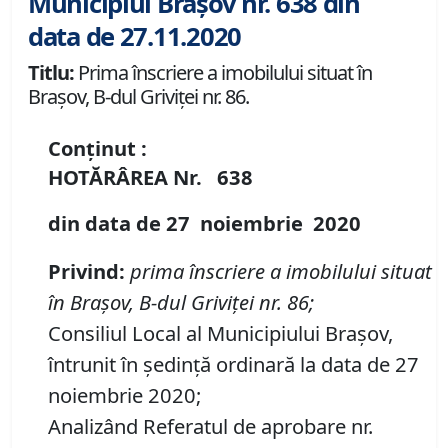
Municipiul Brașov nr. 638 din
data de 27.11.2020
Titlu:
Prima înscriere a imobilului situat în
Brașov, B-dul Griviței nr. 86.
Conținut :
HOTĂRÂREA
Nr.
638
din data de
27 noiembrie
20
20
P
rivind
:
prima înscriere a imobilului situat
în Brașov, B-dul Griviței nr. 86;
Consiliul Local al Municipiului Brașov,
întrunit în ședință ordinară la data de 27
noiembrie 2020;
Analizând Referatul de aprobare nr.