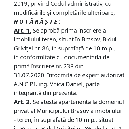
2019, privind Codul administrativ, cu
modificările și completările ulterioare,
H O T Ă R Ă Ş T E :
Art.
1
.
Se aprobă prima înscriere a
imobilului teren, situat în Brașov, B-dul
Griviței nr. 86, în suprafață de 10 m.p.,
în conformitate cu documentația de
primă înscriere nr. 238 din
31.07.2020, întocmită de expert autorizat
A.N.C.P.I. ing. Voica Daniel, parte
integrantă din prezenta.
Art. 2.
Se atestă apartenența la domeniul
privat al Municipiului Brașov a imobilului
- teren, în suprafață de 10 m.p., situat
în Brașov, B-dul Griviței nr. 86, de la art. 1.