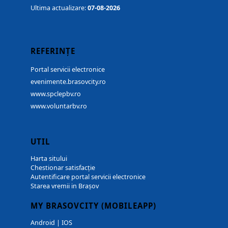
Ultima actualizare:
07-08-2026
REFERINȚE
Portal servicii electronice
evenimente.brasovcity.ro
www.spclepbv.ro
www.voluntarbv.ro
UTIL
Harta sitului
Chestionar satisfacție
Autentificare portal servicii electronice
Starea vremii in Brașov
MY BRASOVCITY (MOBILEAPP)
Android
|
IOS