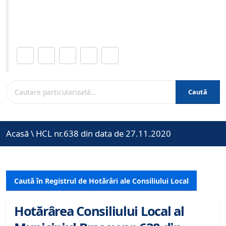
Site-ul oficial al Primariei Municipiului Brasov /
www.brasovcity.ro
Distribuie această pagină.
Caută
Acasă
\
HCL nr.638 din data de 27.11.2020
Caută în Registrul de Hotărâri ale Consiliului Local
Hotărârea Consiliului Local al