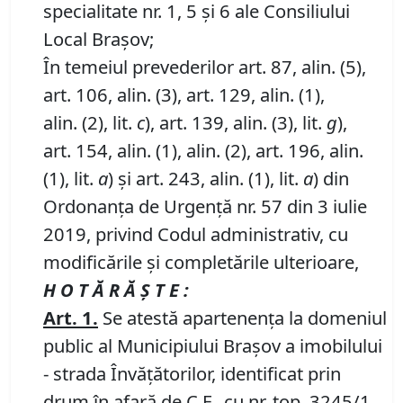
specialitate nr. 1, 5 și 6 ale Consiliului
Local Brașov;
În temeiul prevederilor art. 87, alin. (5),
art. 106, alin. (3), art. 129, alin. (1),
alin. (2), lit.
c
), art. 139, alin. (3), lit.
g
),
art. 154, alin. (1), alin. (2), art. 196, alin.
(1), lit.
a
) și art. 243, alin. (1), lit.
a
) din
Ordonanța de Urgență nr. 57 din 3 iulie
2019, privind Codul administrativ, cu
modificările și completările ulterioare,
H O T Ă R Ă Ş T E :
Art. 1.
Se atestă apartenenţa la domeniul
public al Municipiului Braşov a imobilului
- strada Învățătorilor, identificat prin
drum în afară de C.F., cu nr. top. 3245/1,