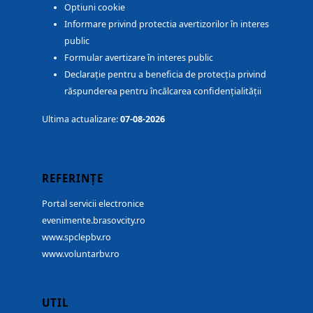
Optiuni cookie
Informare privind protectia avertizorilor în interes
public
Formular avertizare în interes public
Declarație pentru a beneficia de protecția privind
răspunderea pentru încălcarea confidențialității
Ultima actualizare:
07-08-2026
REFERINȚE
Portal servicii electronice
evenimente.brasovcity.ro
www.spclepbv.ro
www.voluntarbv.ro
UTIL