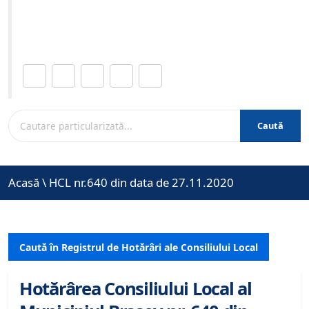
Site-ul oficial al Primariei Municipiului Brasov /
www.brasovcity.ro
Distribuie această pagină.
Caută
Acasă
\
HCL nr.640 din data de 27.11.2020
Caută în Registrul de Hotărâri ale Consiliului Local
Hotărârea Consiliului Local al