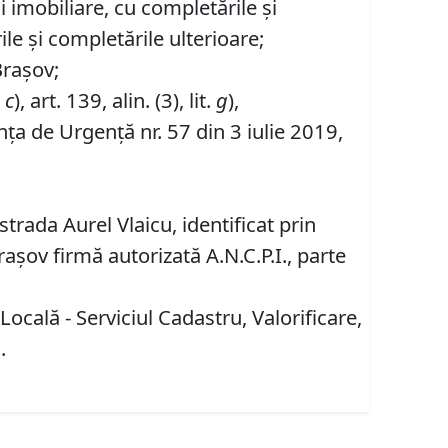
ii imobiliare, cu completările și
ile și completările ulterioare;
Brașov;
.
c
), art. 139, alin. (3), lit.
g
),
ța de Urgență nr. 57 din 3 iulie 2019,
trada Aurel Vlaicu, identificat prin
șov firmă autorizată A.N.C.P.I., parte
ocală - Serviciul Cadastru, Valorificare,
.