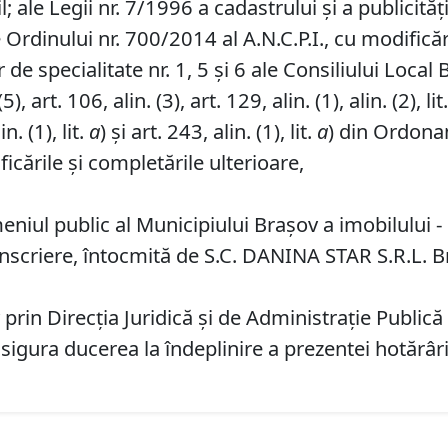
l; ale Legii nr. 7/1996 a cadastrului și a publicităț
 Ordinului nr. 700/2014 al A.N.C.P.I., cu modificăr
de specialitate nr. 1, 5 și 6 ale Consiliului Local 
, art. 106, alin. (3), art. 129, alin. (1), alin. (2), lit
in. (1), lit.
a
) și art. 243, alin. (1), lit.
a
) din Ordonan
icările și completările ulterioare,
iul public al Municipiului Braşov a imobilului - s
criere, întocmită de S.C. DANINA STAR S.R.L. Bra
rin Direcția Juridică și de Administrație Publică L
sigura ducerea la îndeplinire a prezentei hotărâri