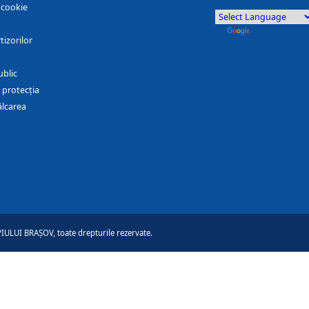
r cookie
by
Translate
tizorilor
ublic
 protecția
ălcarea
ULUI BRAȘOV, toate drepturile rezervate.