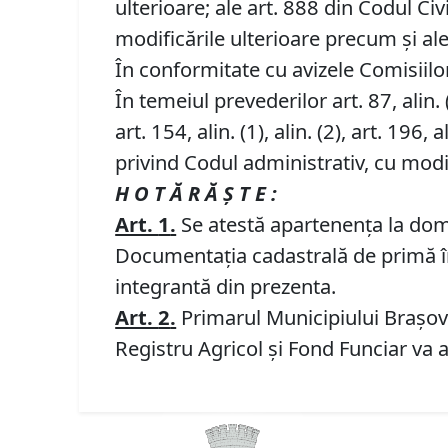
ulterioare; ale art. 888 din Codul Civi
modificările ulterioare precum și ale
În conformitate cu avizele Comisiilor 
În temeiul prevederilor art. 87, alin. (5)
art. 154, alin. (1), alin. (2), art. 196, al
privind Codul administrativ, cu modif
H O T Ă R Ă Ş T E :
Art.
1
.
Se atestă apartenenţa la domen
Documentația cadastrală de primă îns
integrantă din prezenta.
Art.
2
.
Primarul Municipiului Brașov p
Registru Agricol și Fond Funciar va a