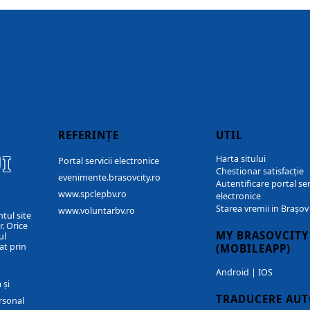
REFERINȚE
UTIL
I
Harta sitului
Portal servicii electronice
Chestionar satisfacție
evenimente.brasovcity.ro
Autentificare portal ser
www.spclepbv.ro
electronice
Starea vremii in Brașov
www.voluntarbv.ro
ntul site
. Orice
MY BRASOVCITY
ul
at prin
(MOBILEAPP)
Android
|
IOS
 și
TRADUCERE AU
rsonal