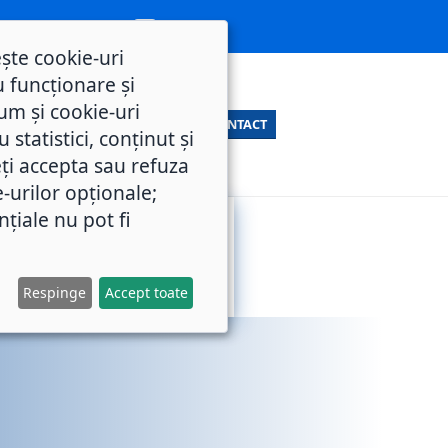
ește cookie-uri
 funcționare și
um și cookie-uri
CONTACT
statistici, conținut și
ți accepta sau refuza
e-urilor opționale;
nțiale nu pot fi
SERVICII
M.O.L.
PUBLICE
Respinge
Accept toate