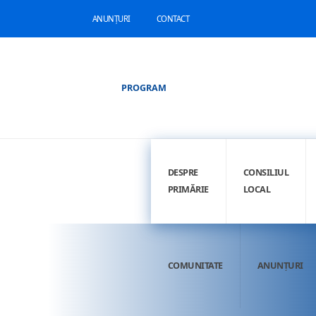
ANUNȚURI
CONTACT
PROGRAM
DESPRE
CONSILIUL
PRIMĂRIE
LOCAL
COMUNITATE
ANUNȚURI