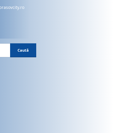
brasovcity.ro
Caută