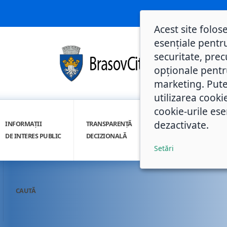
Acest site folos
esențiale pentru
securitate, prec
opționale pentru 
marketing. Pute
utilizarea cooki
cookie-urile ese
dezactivate.
INFORMAȚII
TRANSPARENȚĂ
INTEGRITATE
DE INTERES PUBLIC
DECIZIONALĂ
INSTITUȚIONALĂ
Setări
CAUTĂ