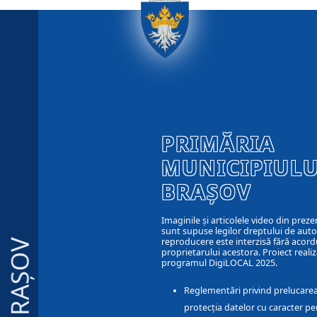
PRIMĂRIA
MUNICIPIULU
BRAȘOV
Imaginile și articolele video din preze
sunt supuse legilor dreptului de autor
reproducere este interzisă fără acord
BRAȘOV
proprietarului acestora. Proiect realiz
programul DigiLOCAL 2025.
Reglementări privind prelucarea
protecția datelor cu caracter pe