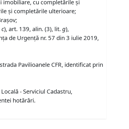
ii imobiliare, cu completările și
ile și completările ulterioare;
Brașov;
.
c
), art. 139, alin. (3), lit.
g
),
ța de Urgență nr. 57 din 3 iulie 2019,
trada Pavilioanele CFR, identificat prin
 Locală - Serviciul Cadastru,
entei hotărâri.