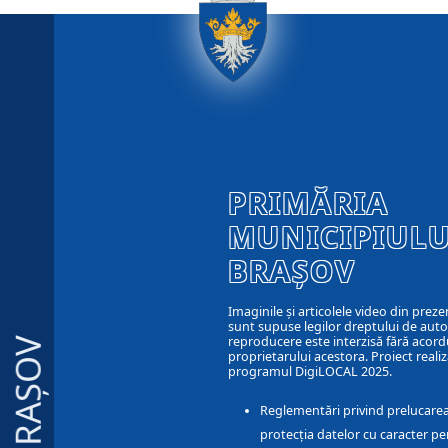
PRIMĂRIA
MUNICIPIULU
BRAȘOV
Imaginile și articolele video din preze
sunt supuse legilor dreptului de autor
reproducere este interzisă fără acord
BRAȘOV
proprietarului acestora. Proiect realiz
programul DigiLOCAL 2025.
Reglementări privind prelucarea
protecția datelor cu caracter pe