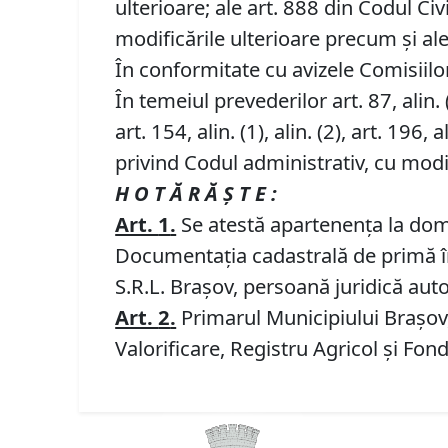
ulterioare; ale art. 888 din Codul Civi
modificările ulterioare precum și ale
În conformitate cu avizele Comisiilor 
În temeiul prevederilor art. 87, alin. (5)
art. 154, alin. (1), alin. (2), art. 196, al
privind Codul administrativ, cu modif
H O T Ă R Ă Ş T E :
Art.
1
.
Se atestă apartenenţa la domen
Documentația cadastrală de primă î
S.R.L. Brașov, persoană juridică auto
Art.
2
.
Primarul Municipiului Brașov, 
Valorificare, Registru Agricol și Fon