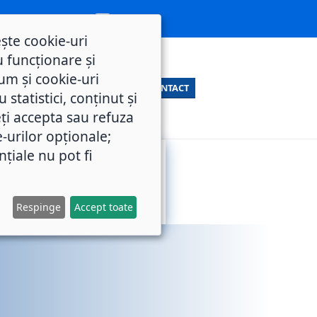
ește cookie-uri
 funcționare și
um și cookie-uri
CONTACT
statistici, conținut și
ți accepta sau refuza
e-urilor opționale;
nțiale nu pot fi
SERVICII
M.O.L.
PUBLICE
Respinge
Accept toate