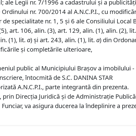
l; ale Legii nr. 7/1996 a cadastrului și a publicităț
 Ordinului nr. 700/2014 al A.N.C.P.I., cu modificăr
de specialitate nr. 1, 5 și 6 ale Consiliului Local 
, art. 106, alin. (3), art. 129, alin. (1), alin. (2), lit
in. (1), lit.
a
) și art. 243, alin. (1), lit.
a
) din Ordonan
icările și completările ulterioare,
iul public al Municipiului Braşov a imobilului - s
nscriere, întocmită de S.C. DANINA STAR
rizată A.N.C.P.I., parte integrantă din prezenta.
prin Direcția Juridică și de Administrație Publică
d Funciar, va asigura ducerea la îndeplinire a prez