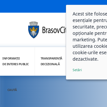
Acest site folos
esențiale pentru
securitate, prec
opționale pentru 
marketing. Pute
utilizarea cooki
cookie-urile ese
dezactivate.
INFORMAȚII
TRANSPARENȚĂ
INTEGRITATE
DE INTERES PUBLIC
DECIZIONALĂ
INSTITUȚIONALĂ
Setări
CAUTĂ