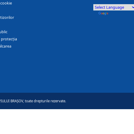
r cookie
by
Translate
tizorilor
ublic
 protecția
ălcarea
ULUI BRAȘOV, toate drepturile rezervate.