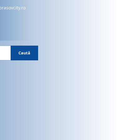
brasovcity.ro
Caută