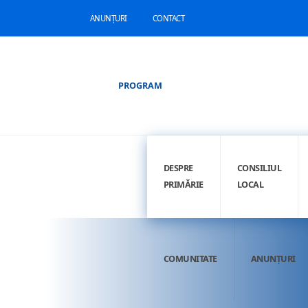
ANUNȚURI
CONTACT
PROGRAM
DESPRE
CONSILIUL
PRIMĂRIE
LOCAL
COMUNITATE
ANUNȚURI