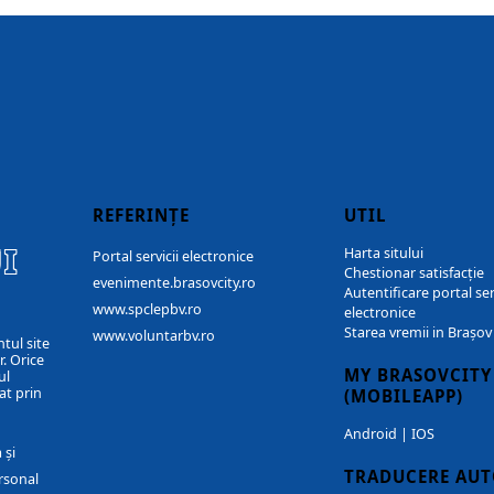
REFERINȚE
UTIL
I
Harta sitului
Portal servicii electronice
Chestionar satisfacție
evenimente.brasovcity.ro
Autentificare portal ser
www.spclepbv.ro
electronice
Starea vremii in Brașov
www.voluntarbv.ro
ntul site
. Orice
MY BRASOVCITY
ul
at prin
(MOBILEAPP)
Android
|
IOS
 și
TRADUCERE AU
rsonal