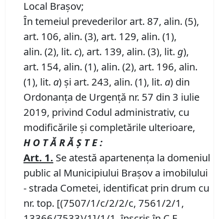
Local Brașov;
În temeiul prevederilor art. 87, alin. (5),
art. 106, alin. (3), art. 129, alin. (1),
alin. (2), lit.
c
), art. 139, alin. (3), lit.
g
),
art. 154, alin. (1), alin. (2), art. 196, alin.
(1), lit.
a
) și art. 243, alin. (1), lit.
a
) din
Ordonanța de Urgență nr. 57 din 3 iulie
2019, privind Codul administrativ, cu
modificările și completările ulterioare,
H O T Ă R Ă Ş T E :
Art. 1.
Se atestă apartenenţa la domeniul
public al Municipiului Braşov a imobilului
- strada Cometei, identificat prin drum cu
nr. top. [(7507/1/c/2/2/c, 7561/2/1,
13366/7533)/1]/1/1, înscris în C.F.