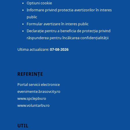
Optiuni cookie
Informare privind protectia avertizorilor în interes
public
Formular avertizare în interes public
Declarație pentru a beneficia de protecția privind
răspunderea pentru încălcarea confidențialității
Ultima actualizare:
07-08-2026
REFERINȚE
Portal servicii electronice
evenimente.brasovcity.ro
www.spclepbv.ro
www.voluntarbv.ro
UTIL