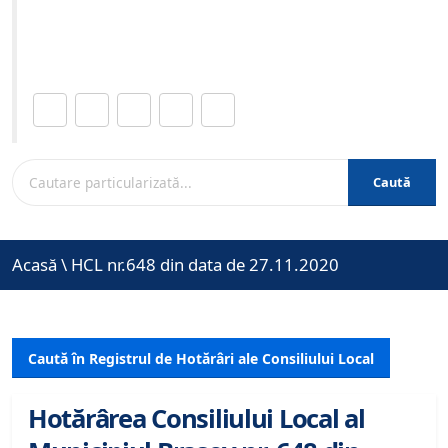
Site-ul oficial al Primariei Municipiului Brasov /
www.brasovcity.ro
Distribuie această pagină.
Caută
Acasă
\
HCL nr.648 din data de 27.11.2020
Caută în Registrul de Hotărâri ale Consiliului Local
Hotărârea Consiliului Local al