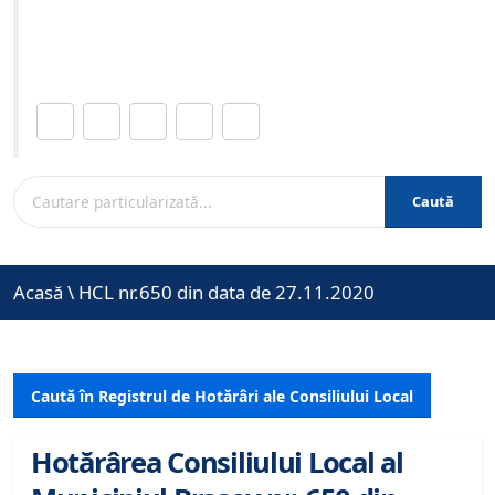
Site-ul oficial al Primariei Municipiului Brasov /
www.brasovcity.ro
Distribuie această pagină.
Caută
Acasă
\
HCL nr.650 din data de 27.11.2020
Caută în Registrul de Hotărâri ale Consiliului Local
Hotărârea Consiliului Local al