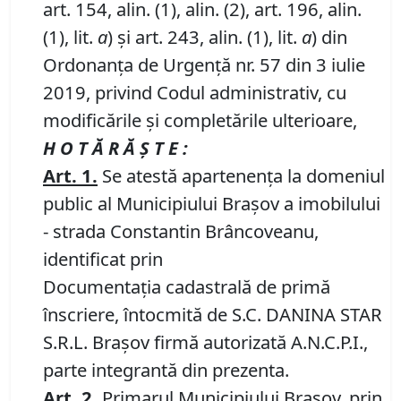
art. 154, alin. (1), alin. (2), art. 196, alin.
(1), lit.
a
) și art. 243, alin. (1), lit.
a
) din
Ordonanța de Urgență nr. 57 din 3 iulie
2019, privind Codul administrativ, cu
modificările și completările ulterioare,
H O T Ă R Ă Ş T E :
Art.
1
.
Se atestă apartenenţa la domeniul
public al Municipiului Braşov a imobilului
- strada Constantin Brâncoveanu,
identificat prin
Documentația cadastrală de primă
înscriere, întocmită de S.C. DANINA STAR
S.R.L. Brașov firmă autorizată A.N.C.P.I.,
parte integrantă din prezenta.
Art.
2
.
Primarul Municipiului Brașov, prin