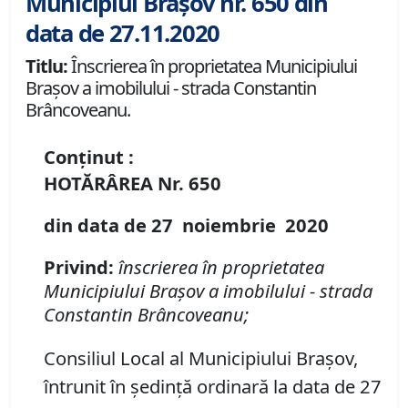
Municipiul Brașov nr. 650 din
data de 27.11.2020
Titlu:
Înscrierea în proprietatea Municipiului
Braşov a imobilului - strada Constantin
Brâncoveanu.
Conținut :
HOTĂRÂREA
Nr.
650
din data de
27 noiembrie
20
20
Privind:
înscrierea în proprietatea
Municipiului Braşov a imobilului
-
strada
Constantin Br
â
ncoveanu;
Consiliul Local al Municipiului Brașov,
întrunit în ședință ordinară la data de 27