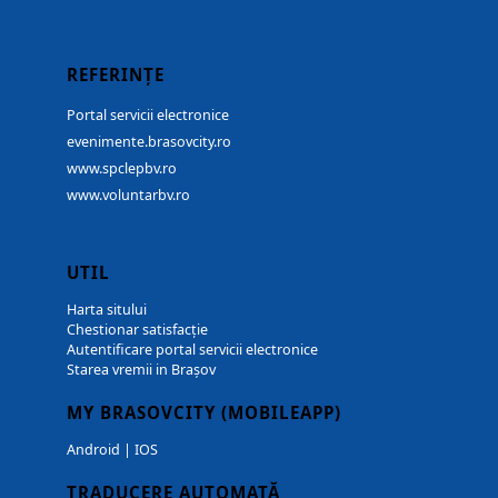
REFERINȚE
Portal servicii electronice
evenimente.brasovcity.ro
www.spclepbv.ro
www.voluntarbv.ro
UTIL
Harta sitului
Chestionar satisfacție
Autentificare portal servicii electronice
Starea vremii in Brașov
MY BRASOVCITY (MOBILEAPP)
Android
|
IOS
TRADUCERE AUTOMATĂ