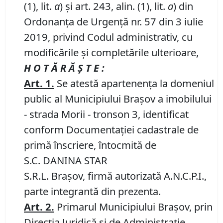
(1), lit.
a
) și art. 243, alin. (1), lit.
a
) din
Ordonanța de Urgență nr. 57 din 3 iulie
2019, privind Codul administrativ, cu
modificările și completările ulterioare,
H O T Ă R Ă Ş T E :
Art.
1
.
Se atestă apartenenţa la domeniul
public al Municipiului Braşov a imobilului
- strada Morii - tronson 3, identificat
conform Documentației cadastrale de
primă înscriere, întocmită de
S.C. DANINA STAR
S.R.L. Brașov, firmă autorizată A.N.C.P.I.,
parte integrantă din prezenta.
Art.
2
.
Primarul Municipiului Brașov, prin
Direcția Juridică și de Administrație