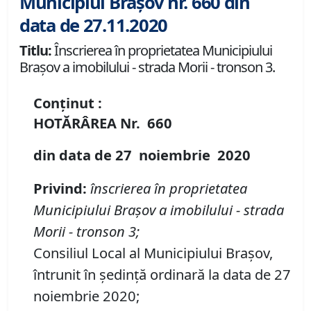
Municipiul Brașov nr. 660 din
data de 27.11.2020
Titlu:
Înscrierea în proprietatea Municipiului
Braşov a imobilului - strada Morii - tronson 3.
Conținut :
HOTĂRÂREA
Nr.
660
din data de
27 noiembrie
20
20
Privind:
înscrierea în proprietatea
Municipiului Braşov a imobilului
-
strada
Morii - tronson 3
;
Consiliul Local al Municipiului Brașov,
întrunit în ședință ordinară la data de 27
noiembrie 2020;