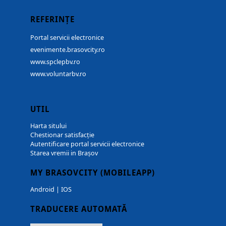
REFERINȚE
Portal servicii electronice
evenimente.brasovcity.ro
www.spclepbv.ro
www.voluntarbv.ro
UTIL
Harta sitului
Chestionar satisfacție
Autentificare portal servicii electronice
Starea vremii in Brașov
MY BRASOVCITY (MOBILEAPP)
Android
|
IOS
TRADUCERE AUTOMATĂ