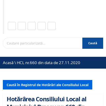
Site-ul oficial al Primariei Municipiului Brasov /
www.brasovcity.ro
Distribuie această pagină.
Caută
Acasă
\
HCL nr.660 din data de 27.11.2020
Caută în Registrul de Hotărâri ale Consiliului Local
Hotărârea Consiliului Local al