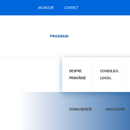
ANUNȚURI
CONTACT
PROGRAM
DESPRE
CONSILIUL
PRIMĂRIE
LOCAL
COMUNITATE
ANUNȚURI