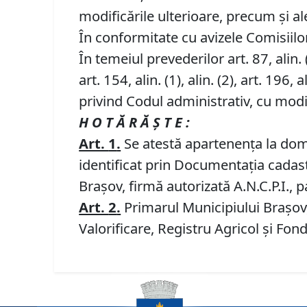
modificările ulterioare, precum și ale
În conformitate cu avizele Comisiilor 
În temeiul prevederilor art. 87, alin. (5)
art. 154, alin. (1), alin. (2), art. 196, al
privind Codul administrativ, cu modif
H O T Ă R Ă Ş T E :
Art.
1
.
Se atestă apartenenţa la dome
identificat prin Documentația cadas
Brașov, firmă autorizată A.N.C.P.I., 
Art.
2
.
Primarul Municipiului Brașov, 
Valorificare, Registru Agricol și Fon