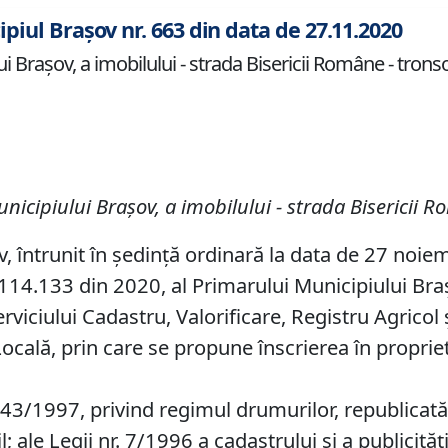
ipiul Brașov nr. 663 din data de 27.11.2020
i Braşov, a imobilului - strada Bisericii Române - trons
unicipiului Braşov, a imobilului
-
strada Bisericii R
v, întrunit în ședință ordinară la data de 27 noie
14.133 din 2020, al Primarului Municipiului Brașov
rviciului Cadastru, Valorificare, Registru Agricol 
Locală, prin care se propune înscrierea în proprie
 43/1997, privind regimul drumurilor, republicată,
l; ale Legii nr. 7/1996 a cadastrului și a publicităț