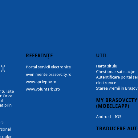
REFERINȚE
UTIL
I
Harta sitului
Portal servicii electronice
Chestionar satisfacție
evenimente.brasovcity.ro
Autentificare portal ser
www.spclepbv.ro
electronice
Starea vremii in Brașov
www.voluntarbv.ro
ntul site
. Orice
MY BRASOVCITY
ul
at prin
(MOBILEAPP)
Android
|
IOS
 și
TRADUCERE AU
rsonal
r cookie