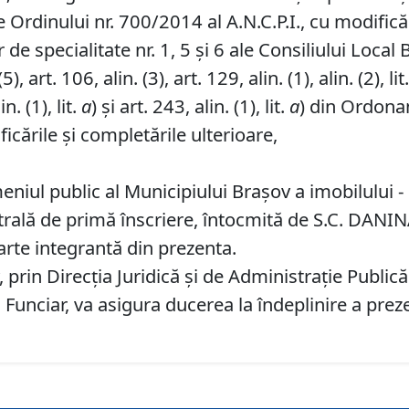
 Ordinului nr. 700/2014 al A.N.C.P.I., cu modificăr
de specialitate nr. 1, 5 și 6 ale Consiliului Local 
, art. 106, alin. (3), art. 129, alin. (1), alin. (2), lit
in. (1), lit.
a
) și art. 243, alin. (1), lit.
a
) din Ordonan
icările și completările ulterioare,
niul public al Municipiului Braşov a imobilului -
trală de primă înscriere, întocmită de S.C. DANIN
parte integrantă din prezenta.
prin Direcția Juridică și de Administrație Publică
d Funciar, va asigura ducerea la îndeplinire a prez