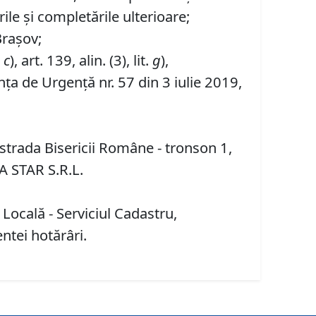
ile și completările ulterioare;
Brașov;
.
c
), art. 139, alin. (3), lit.
g
),
ța de Urgență nr. 57 din 3 iulie 2019,
 strada Bisericii Române - tronson 1,
A STAR S.R.L.
 Locală - Serviciul Cadastru,
entei hotărâri.