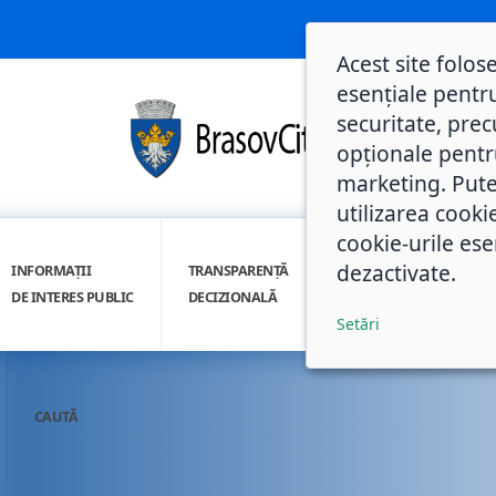
Acest site folos
esențiale pentru
securitate, prec
opționale pentru 
marketing. Pute
utilizarea cooki
cookie-urile ese
dezactivate.
INFORMAȚII
TRANSPARENȚĂ
INTEGRITATE
DE INTERES PUBLIC
DECIZIONALĂ
INSTITUȚIONALĂ
Setări
CAUTĂ