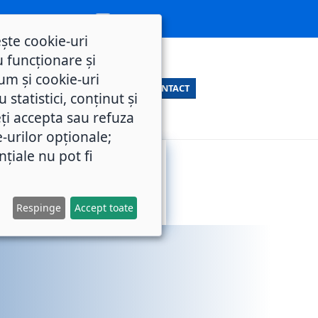
ește cookie-uri
 funcționare și
um și cookie-uri
CONTACT
statistici, conținut și
ți accepta sau refuza
e-urilor opționale;
nțiale nu pot fi
SERVICII
M.O.L.
PUBLICE
Respinge
Accept toate