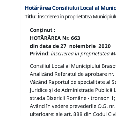
Hotărârea Consiliului Local al Munic
Titlu:
Înscrierea în proprietatea Municipiulu
Conținut :
HOTĂRÂREA
Nr.
663
din data de
27 noiembrie
20
20
Privind:
înscrierea în proprietatea M
Consiliul Local al Municipiului Brașo
Analizând Referatul de aprobare nr. 1
Văzând Raportul de specialitate al Se
Juridice şi de Administraţie Publică 
strada Bisericii Române - tronson 1;
Având în vedere prevederile O.G. nr.
ulterioare; ale art. 888 din Codul Civi