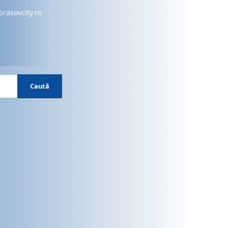
brasovcity.ro
Caută