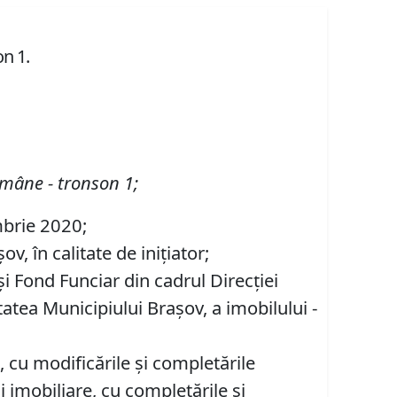
on 1.
omâne - tronson 1;
mbrie 2020;
, în calitate de inițiator;
şi Fond Funciar din cadrul Direcţiei
tatea Municipiului Braşov, a imobilului -
 cu modificările şi completările
ii imobiliare, cu completările și